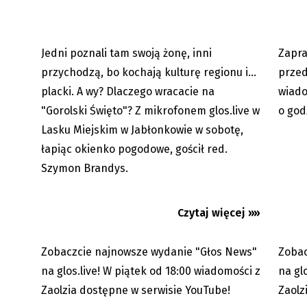
Jedni poznali tam swoją żonę, inni
Zapra
07.08.2023
przychodzą, bo kochają kulturę regionu i...
przed
placki. A wy? Dlaczego wracacie na
wiado
"Gorolski Święto"? Z mikrofonem glos.live w
o god
Obejrzyj Głos News! Do zobaczenia
Obejrz
Lasku Miejskim w Jabłonkowie w sobotę,
na kanale glos.live w serwisie...
na kana
łapiąc okienko pogodowe, gościł red.
Szymon Brandys.
Czytaj więcej »»
Głos News 27.05.2022. Obejrzyjcie
Głos N
Zobaczcie najnowsze wydanie "Głos News"
Zobac
10.06.2022
najnowszy odcinek
na glos.live! W piątek od 18:00 wiadomości z
na gl
Zaolzia dostępne w serwisie YouTube!
Zaolz