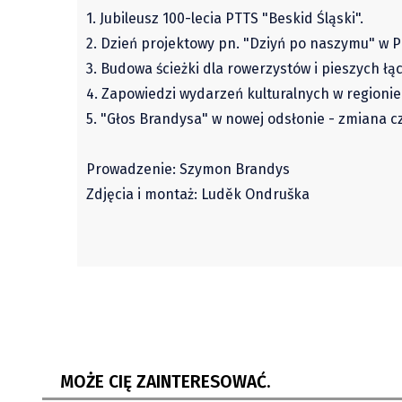
1. Jubileusz 100-lecia PTTS "Beskid Śląski".
2. Dzień projektowy pn. "Dziyń po naszymu" w P
3. Budowa ścieżki dla rowerzystów i pieszych ł
4. Zapowiedzi wydarzeń kulturalnych w regionie
5. "Głos Brandysa" w nowej odsłonie - zmiana c
Prowadzenie: Szymon Brandys
Zdjęcia i montaż: Luděk Ondruška
Powiedz to na Głos! | 76. Gorolski
Głos Ne
Święto - zapytaliśmy,...
na You
MOŻE CIĘ ZAINTERESOWAĆ.