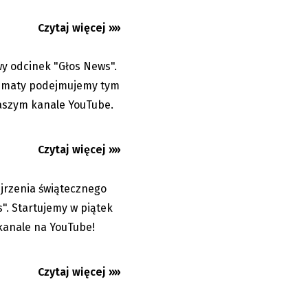
Czytaj więcej »»
2
y odcinek "Głos News".
13.05.2022
tematy podejmujemy tym
naszym kanale YouTube.
Czytaj więcej »»
jrzenia świątecznego
15.04.2022
". Startujemy w piątek
kanale na YouTube!
Czytaj więcej »»