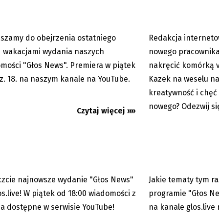
szamy do obejrzenia ostatniego
Redakcja interneto
24.06.2022
 wakacjami wydania naszych
nowego pracownika!
mości "Głos News". Premiera w piątek
nakręcić komórką v
z. 18. na naszym kanale na YouTube.
Kazek na weselu na 
yj Głos News! Do zobaczenia
Głos News 27.05.2022
kreatywność i chęć
le glos.live w serwisie...
najnowszy odcinek
nowego? Odezwij si
Czytaj więcej »»
ews 13.05.2022
Głos News 13.05.202
zcie najnowsze wydanie "Głos News"
Jakie tematy tym 
10.06.2022
os.live! W piątek od 18:00 wiadomości z
programie "Głos N
ia dostępne w serwisie YouTube!
na kanale glos.live