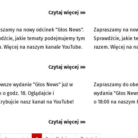
Czytaj więcej »»
ews 24.04.2022
Głos News 15.04.202
szamy na nowy odcinek "Głos News".
Zapraszamy na now
13.05.2022
dźcie, jakie tematy podejmujemy tym
Sprawdźcie, jakie 
. Więcej na naszym kanale YouTube.
razem. Więcej na 
Czytaj więcej »»
wsze wydanie "Głos News" już w
Zapraszamy do obe
29.04.2022
k o godz. 18. Oglądajcie i
wydania "Głos News
rybujcie nasz kanał na YouTube!
o 18:00 na naszym 
Czytaj więcej »»