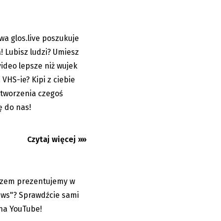
wa glos.live poszukuje
23.06.2022
 Lubisz ludzi? Umiesz
ideo lepsze niż wujek
VHS-ie? Kipi z ciebie
. Obejrzyjcie
 tworzenia czegoś
ę do nas!
Czytaj więcej »»
2
razem prezentujemy w
27.05.2022
ews"? Sprawdźcie sami
 na YouTube!