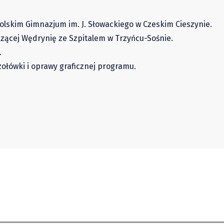
olskim Gimnazjum im. J. Słowackiego w Czeskim Cieszynie.
ączącej Wędrynię ze Szpitalem w Trzyńcu-Sośnie.
.
zołówki i oprawy graficznej programu.
ws 24.06.2022. Oglądajcie
Praca w redakcji glo
Tube!
na ciebie!