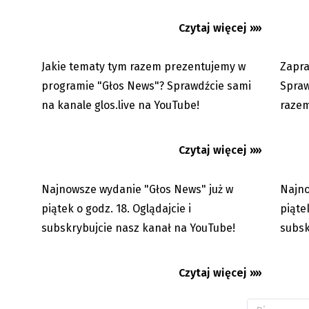
Czytaj więcej »»
Głos News 24.04.2022
Głos N
Jakie tematy tym razem prezentujemy w
Zapra
27.05.2022
programie "Głos News"? Sprawdźcie sami
Spraw
na kanale glos.live na YouTube!
razem
Czytaj więcej »»
Najnowsze wydanie "Głos News" już w
Najno
29.04.2022
piątek o godz. 18. Oglądajcie i
piąte
subskrybujcie nasz kanał na YouTube!
subsk
Czytaj więcej »»