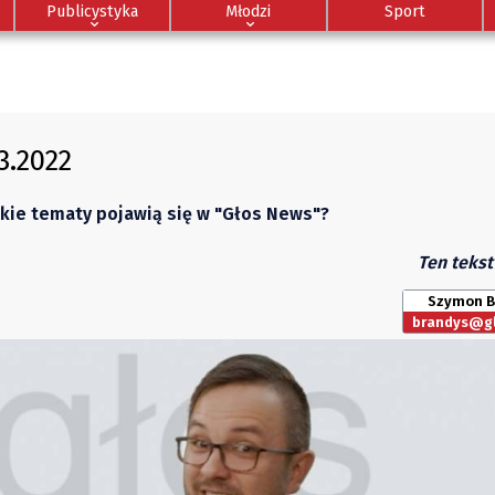
Publicystyka
Młodzi
Sport
3.2022
akie tematy pojawią się w "Głos News"?
Ten tekst
Szymon B
brandys@gl