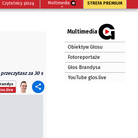
Multimedia
Czytelnicy piszą
STREFA PREMIUM
Multimedia
Obiektyw Głosu
Fotoreportaże
Głos Brandysa
 przeczytasz za 30 s
YouTube glos.live
randys
os.live