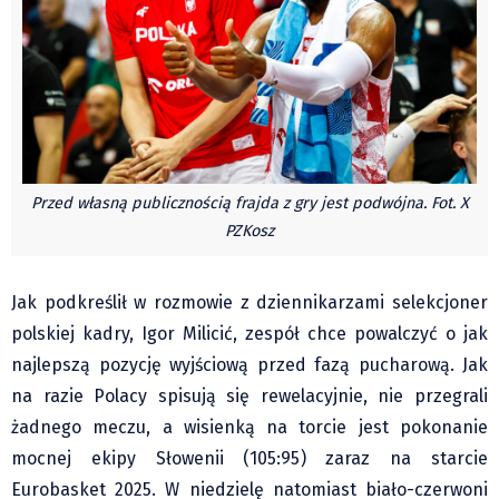
Czechy
Polska
Świat
Kongres Polaków
Sejmiki Gminne 2024
PZKO
Przed własną publicznością frajda z gry jest podwójna. Fot. X
Placówki dyplomatyczne w CZ
PZKosz
English Voice
Kultura
Jak podkreślił w rozmowie z dziennikarzami selekcjoner
Recenzje
polskiej kadry, Igor Milicić, zespół chce powalczyć o jak
Pop Art
najlepszą pozycję wyjściową przed fazą pucharową. Jak
Wydarzenia
na razie Polacy spisują się rewelacyjnie, nie przegrali
Nasze biblioteki
żadnego meczu, a wisienką na torcie jest pokonanie
Publicystyka
mocnej ekipy Słowenii (105:95) zaraz na starcie
Eurobasket 2025. W niedzielę natomiast biało-czerwoni
Zdaniem...