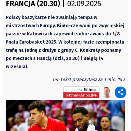
FRANCJA (20.30)
| 02.09.2025
Autorzy
Wydawca
Polscy koszykarze nie zwalniają tempa w
Fundusz Rozwoju Zaolzia
mistrzostwach Europy. Biało-czerwoni po zwycięskiej
passie w Katowicach zapewnili sobie awans do 1/8
Kontakt
finału Eurobasket 2025. W kolejnej fazie czempionatu
Sekretariat
trafią na jedną z drużyn z grupy C. Konkrety poznamy
Redaktorzy
po meczach z Francją (dziś, 20.30) i Belgią (4
Napisz artykuł
września).
Zamów prenumeratę
Reklama
Ten tekst przeczytasz za 1 min. 15 s
RODO (GDPR)
Janusz Bittmar
bittmar@glos.live
OGÓLNE WARUNKI HANDLOWE
Všeobecné obchodní podmínky
Wiadomości
Region