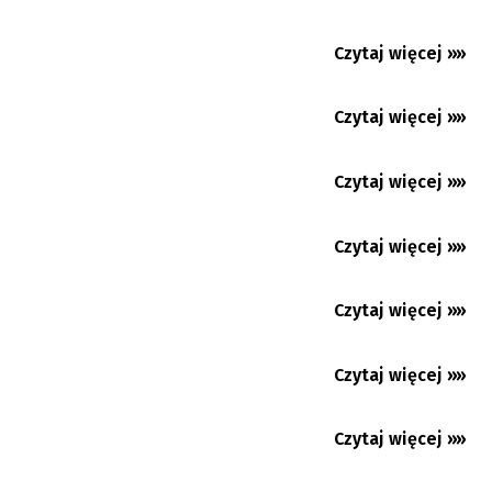
Maciaś skradł całe show! Polski napastnik
Czytaj więcej »»
26.11.2025
rozegrał najlepszy...
Chance Liga: Ofensywny huragan w Raju.
Czytaj więcej »»
25.11.2025
Karwina - Hradec Kralowej...
Tipsport Ekstraliga: Derby dla Witkowic.
Czytaj więcej »»
24.11.2025
Premium
Piąta z rzędu przegrana...
El. piłkarskich MŚ: Polska z Albanią, Czesi z
Czytaj więcej »»
24.11.2025
Irlandią w...
Pod prysznicem: Nie strzelajcie do kibiców
Czytaj więcej »»
23.11.2025
Lewandowski: przed barażami musimy zejść
Czytaj więcej »»
20.11.2025
na ziemię
Czytaj więcej »»
20.11.2025