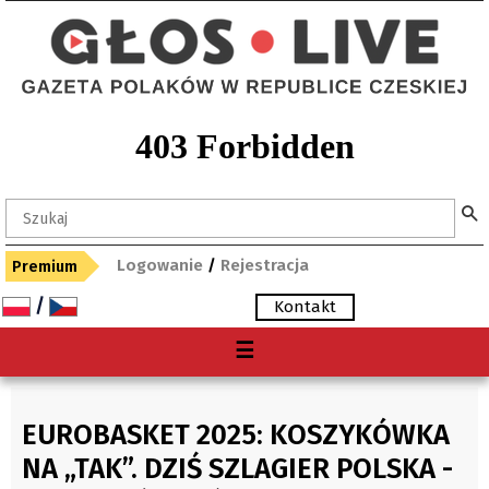
Logowanie
/
Rejestracja
Premium
/
Kontakt
Menu
☰
O nas
Premium
EUROBASKET 2025: KOSZYKÓWKA
Gdzie kupię "Głos"?
NA „TAK”. DZIŚ SZLAGIER POLSKA -
Archiwum