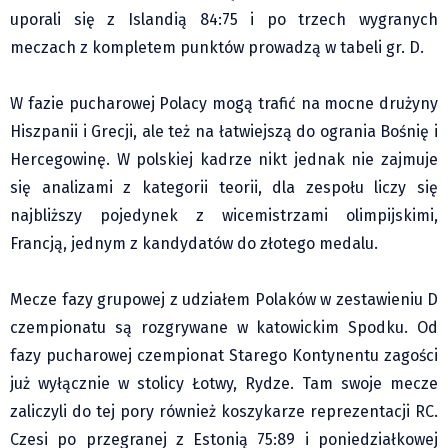
uporali się z Islandią 84:75 i po trzech wygranych
Pre-teksty i kon-teksty Łęckiego
meczach z kompletem punktów prowadzą w tabeli gr. D.
Na posiónku pisane Milerskiego (archiwum)
Na granicy Księstwa Drobika (archiwum)
W fazie pucharowej Polacy mogą trafić na mocne drużyny
Podróże małe i duże Skałki
Hiszpanii i Grecji, ale też na łatwiejszą do ogrania Bośnię i
Historia
Hercegowinę. W polskiej kadrze nikt jednak nie zajmuje
Podróże
się analizami z kategorii teorii, dla zespołu liczy się
Wywiady
najbliższy pojedynek z wicemistrzami olimpijskimi,
Rodziny wielodzietne
Francją, jednym z kandydatów do złotego medalu.
Nauka
Mecze fazy grupowej z udziałem Polaków w zestawieniu D
Młodzi
czempionatu są rozgrywane w katowickim Spodku. Od
Przedszkola
fazy pucharowej czempionat Starego Kontynentu zagości
Szkoły podstawowe
już wyłącznie w stolicy Łotwy, Rydze. Tam swoje mecze
Szkoły średnie
zaliczyli do tej pory również koszykarze reprezentacji RC.
Studia
Czesi po przegranej z Estonią 75:89 i poniedziałkowej