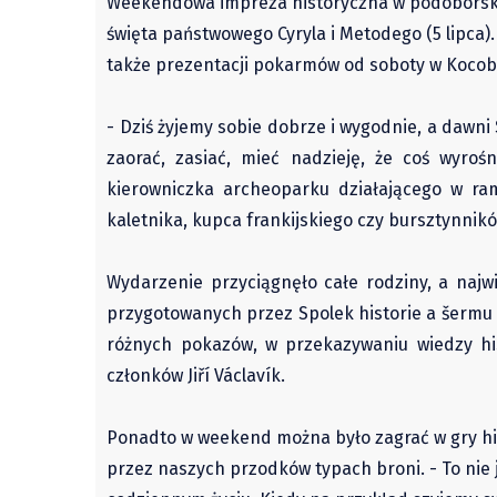
Weekendowa impreza historyczna w podoborskim
święta państwowego Cyryla i Metodego (5 lipca).
także prezentacji pokarmów od soboty w Koco
- Dziś żyjemy sobie dobrze i wygodnie, a dawni
zaorać, zasiać, mieć nadzieję, że coś wyro
kierowniczka archeoparku działającego w ra
kaletnika, kupca frankijskiego czy bursztynnik
Wydarzenie przyciągnęło całe rodziny, a najw
przygotowanych przez Spolek historie a šermu 
różnych pokazów, w przekazywaniu wiedzy his
członków Jiří Václavík.
Ponadto w weekend można było zagrać w gry his
przez naszych przodków typach broni. - To nie 