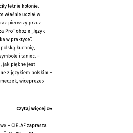
ły letnie kolonie.
e właśnie udział w
raz pierwszy przez
a Pro” obozie „Język
ska w praktyce”.
 polską kuchnię,
symbole i taniec. –
owe 2026.
na z Polski,...
 jak piękne jest
ane z językiem polskim –
ymeczek, wiceprezes
Czytaj więcej »»
mowe – CIELAF zaprasza
05.08.2026