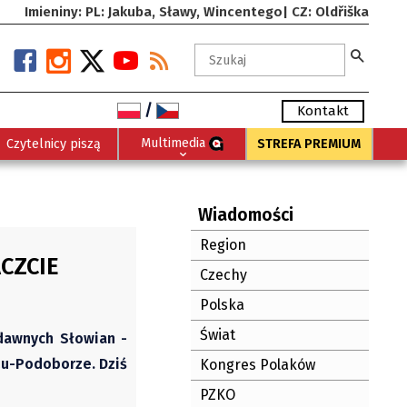
Imieniny: PL: Jakuba, Sławy, Wincentego| CZ: Oldřiška
/
Kontakt
Multimedia
Czytelnicy piszą
STREFA PREMIUM
Wiadomości
Region
CZCIE
Czechy
Polska
Świat
 dawnych Słowian -
u-Podoborze. Dziś
Kongres Polaków
PZKO