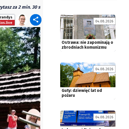
ytasz za 2 min. 30 s
randys
04.08.2026
os.live
Ostrawa: nie zapominają o
zbrodniach komunizmu
04.08.2026
Guty: dziewięć lat od
pożaru
04.08.2026
Jedno z najdłuższych
połączeń w Europie. Leo
Express...