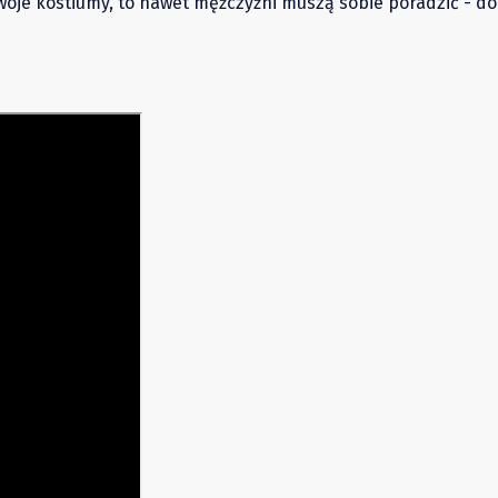
woje kostiumy, to nawet mężczyźni muszą sobie poradzić - d