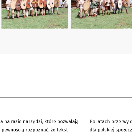
znawczyni: nie umiemy
Koszarzyska: Język p
dnie rozpoznawać tekstów...
każdym kroku
a na razie narzędzi, które pozwalają
Po latach przerwy 
06.08.2026
ą pewnością rozpoznać, że tekst
dla polskiej społec