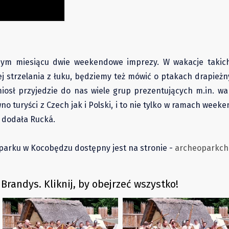
żdym miesiącu dwie weekendowe imprezy. W wakacje takic
ej strzelania z łuku, będziemy też mówić o ptakach drapież
osł przyjedzie do nas wiele grup prezentujących m.in. war
no turyści z Czech jak i Polski, i to nie tylko w ramach wee
- dodała Rucká.
rku w Kocobędzu dostępny jest na stronie -
archeoparkch
Brandys. Kliknij, by obejrzeć wszystko!