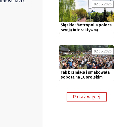
odał
Václavík.
02.08.2026
swoją interaktywną
mapę...
Tak brzmiała i smakowała
sobota na „Gorolskim
02.08.2026
Święcie”...