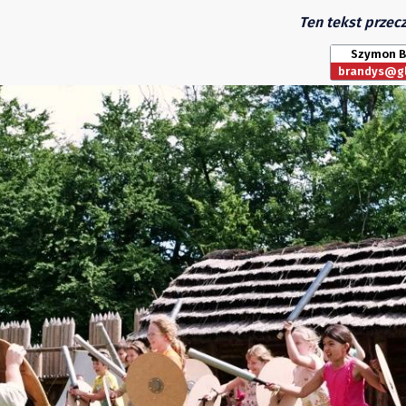
Ten tekst przecz
Szymon B
brandys@gl