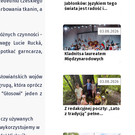
zededniu czeskiego
farbowania tkanin, a
03.08.2026
Kladnitsa laureatem
różnych czynności -
Międzynarodowych
Spotkań
wagę Lucie Rucká,
Folklorystycznych...
potkać garncarza,
słowiańskich wojów
03.08.2026
Z redakcyjnej poczty: „Lato
grupą, która oprócz
z tradycją” pełne...
 "Głosowi" jeden z
h czy używanych
i wykorzystujemy w
Śląskie: Metropolia poleca