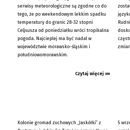
serwisy meteorologiczne są zgodne co do
zosta
tego, że po weekendowym lekkim spadku
język
temperatury do granic 28-32 stopni
Rudni
Celjsusza od poniedziałku wróci tropikalna
dosko
pogoda. Najcieplej ma być nadal w
częst
województwie morawsko-śląskim i
zmian
południowomorawskim.
Gorąco jak… w Egipcie
Beskid
psa. W
Czytaj więcej »»
Kolonie gromad zuchowych „Jaskółki” z
5 wrz
05.08.2026