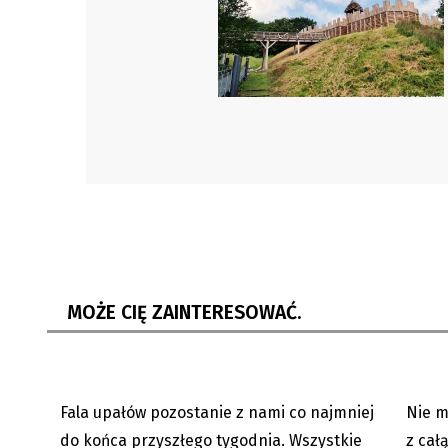
Upały nie odpuszczą. Gorąco
Języko
będzie co najmniej do połowy...
bezbłę
MOŻE CIĘ ZAINTERESOWAĆ.
Fala upałów pozostanie z nami co najmniej
Nie m
06.08.2026
do końca przyszłego tygodnia. Wszystkie
z cał