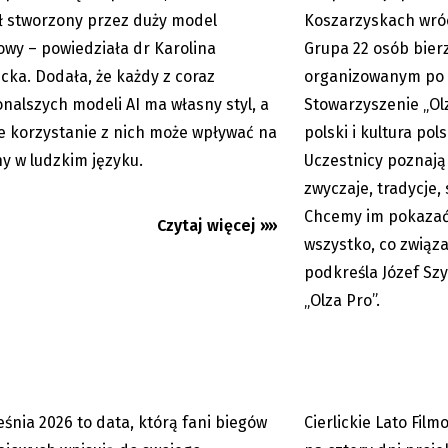
ł stworzony przez duży model
Koszarzyskach wróci
owy – powiedziała dr Karolina
Grupa 22 osób bierz
cka. Dodała, że każdy z coraz
organizowanym po 
nalszych modeli AI ma własny styl, a
Stowarzyszenie „Olz
e korzystanie z nich może wpływać na
polski i kultura pol
y w ludzkim języku.
Uczestnicy poznają
zwyczaje, tradycje, 
zki Dogmaraton również bez
Cierlickie Lato Film
ygraj darmowe numery...
Cztery dni dobrego ki
Chcemy im pokazać,
Czytaj więcej »»
wszystko, co związ
podkreśla Józef Sz
„Olza Pro”.
eśnia 2026 to data, którą fani biegów
Cierlickie Lato Fil
05.08.2026