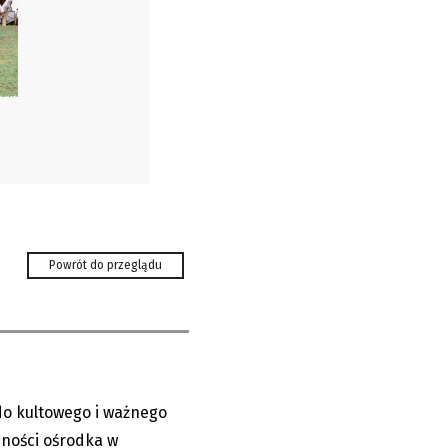
olski na
Powrót do przeglądu
do kultowego i ważnego
05.08.2026
zności ośrodka w