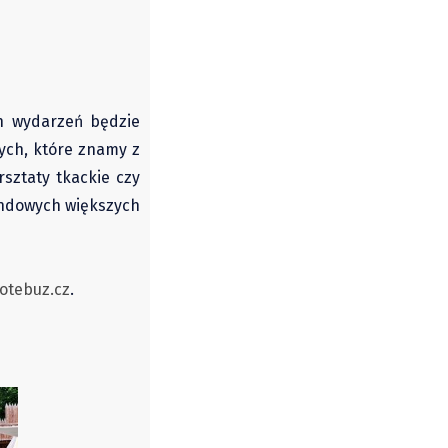
h wydarzeń będzie
nych, które znamy z
sztaty tkackie czy
kendowych większych
otebuz.cz
.