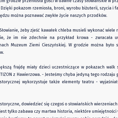
 grodzie przeniosła gości w dawne czasy słowiańskie w pr
 Dzięki pokazom rzemiosła, broni, wyrobu biżuterii, szycia i 
będzu można poznawać zwykłe życie naszych przodków.
 Słowianie, żeby zjeść kawałek chleba musieli wykonać wiele 
śnie, że im nie zdechnie na przykład krowa - zwracała u
mach Muzeum Ziemi Cieszyńskiej. W grodzie można było s
ów.
iększą frajdę miały dzieci uczestniczące w pokazach walk 
TIZON z Hawierzowa. - Jesteśmy chyba jedyną tego rodzaju 
torycznej wykorzystuje także elementy teatru - wyjaśniał
toryczne, dowiedzieć się czegoś o słowiańskich wierzeniac
jest tylko zabawa czy martwa historia, niektóre umiejętnośc