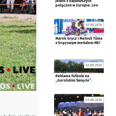
03.08.2026
Marek Grycz i Matouš Tůma
z brązowym medalem ME!
Reklama futbolu na
03.08.2026
„Gorolskim Święcie”.
Gorole...
03.08.2026
Jabłonków: Językiem tego
świata jest radość i...