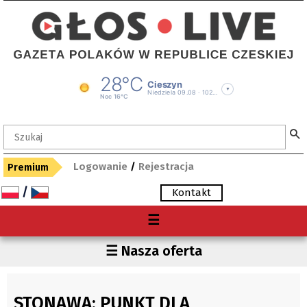
Logowanie
/
Rejestracja
Premium
/
Kontakt
Menu
☰
O nas
Region
☰ Nasza oferta
Premium
Czechy
Gdzie kupię "Głos"?
Polska
STONAWA: PUNKT DLA
Archiwum