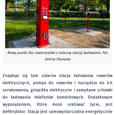
Czechy
Polska
Świat
Kongres Polaków
Sejmiki Gminne 2024
PZKO
Placówki dyplomatyczne w CZ
Nowy punkt dla rowerzystów z solarną stacją ładowania. Fot.
English Voice
Gmina Stonawa
Kultura
Recenzje
Znajduje się tam solarna stacja ładowania rowerów
Pop Art
elektrycznych, pompa do rowerów i narzędzia do ich
Wydarzenia
serwisowania, gniazdka elektryczne i zamykane schowki
Nasze biblioteki
do ładowania telefonów komórkowych. Dodatkowym
wyposażeniem, które może uratować życie, jest
Publicystyka
defibrylator. Stacja jest samowystarczalna energetycznie
Zdaniem...