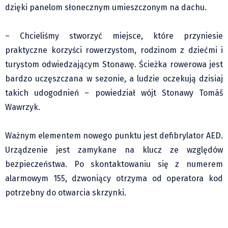
dzięki panelom słonecznym umieszczonym na dachu.
Pre-teksty i kon-teksty Łęckiego
Na posiónku pisane Milerskiego (archiwum)
– Chcieliśmy stworzyć miejsce, które przyniesie
Na granicy Księstwa Drobika (archiwum)
praktyczne korzyści rowerzystom, rodzinom z dziećmi i
Podróże małe i duże Skałki
turystom odwiedzającym Stonawę. Ścieżka rowerowa jest
Historia
bardzo uczęszczana w sezonie, a ludzie oczekują dzisiaj
Podróże
takich udogodnień – powiedział wójt Stonawy Tomáš
Wywiady
Wawrzyk.
Rodziny wielodzietne
Ważnym elementem nowego punktu jest defibrylator AED.
Nauka
Urządzenie jest zamykane na klucz ze względów
Młodzi
bezpieczeństwa. Po skontaktowaniu się z numerem
Przedszkola
alarmowym 155, dzwoniący otrzyma od operatora kod
Szkoły podstawowe
potrzebny do otwarcia skrzynki.
Szkoły średnie
Studia