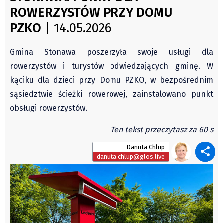
Świat
ROWERZYSTÓW PRZY DOMU
Autorzy
Kongres Polaków
PZKO
| 14.05.2026
Wydawca
PZKO
Fundusz Rozwoju Zaolzia
Gmina Stonawa poszerzyła swoje usługi dla
Kontakt
rowerzystów i turystów odwiedzających gminę. W
Sekretariat
kąciku dla dzieci przy Domu PZKO, w bezpośrednim
Redaktorzy
sąsiedztwie ścieżki rowerowej, zainstalowano punkt
Napisz artykuł
obsługi rowerzystów.
Zamów prenumeratę
Ten tekst przeczytasz za 60 s
Reklama
Danuta Chlup
RODO (GDPR)
danuta.chlup@glos.live
OGÓLNE WARUNKI HANDLOWE
Všeobecné obchodní podmínky
Wiadomości
Region