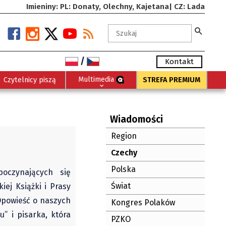
Imieniny: PL: Donaty, Olechny, Kajetana| CZ: Lada
/
Kontakt
Multimedia
Czytelnicy piszą
STREFA PREMIUM
Wiadomości
Region
Czechy
Polska
oczynających się
Świat
iej Książki i Prasy
 Opowieść o naszych
Kongres Polaków
” i pisarka, która
PZKO