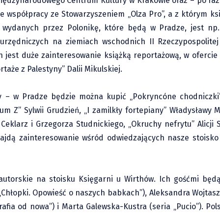
Międzynarodowego Centrum Kultury w Krakowie oraz – po raz 
 ze współpracy ze Stowarzyszeniem „Olza Pro”, a z którym ks
 wydanych przez Polonikę, które będą w Pradze, jest np. 
 urzędniczych na ziemiach wschodnich II Rzeczypospolitej
 jest duże zainteresowanie książką reportażową, w ofercie
taże z Palestyny” Dalii Mikulskiej.
tury – w Pradze będzie można kupić „Pokryncóne chodniczki
m Z” Sylwii Grudzień, „I zamilkły fortepiany” Władysławy M
Ceklarz i Grzegorza Studnickiego, „Okruchy nefrytu” Alicji S
i znajdą zainteresowanie wśród odwiedzających nasze stois
autorskie na stoisku Księgarni u Wirthów. Ich gośćmi będą
(„Chłopki. Opowieść o naszych babkach”), Aleksandra Wojtasz
rafia od nowa”) i Marta Galewska-Kustra (seria „Pucio”). Pol