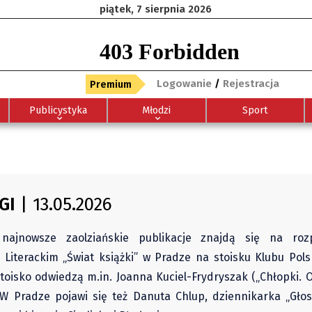
piątek, 7 sierpnia 2026
Logowanie
/
Rejestracja
Premium
Publicystyka
Młodzi
Sport
GI
| 13.05.2026
ajnowsze zaolziańskie publikacje znajdą się na rozp
Literackim „Świat książki” w Pradze na stoisku Klubu Polsk
Stoisko odwiedzą m.in. Joanna Kuciel-Frydryszak („Chłopki.
 W Pradze pojawi się też Danuta Chlup, dziennikarka „Głosu