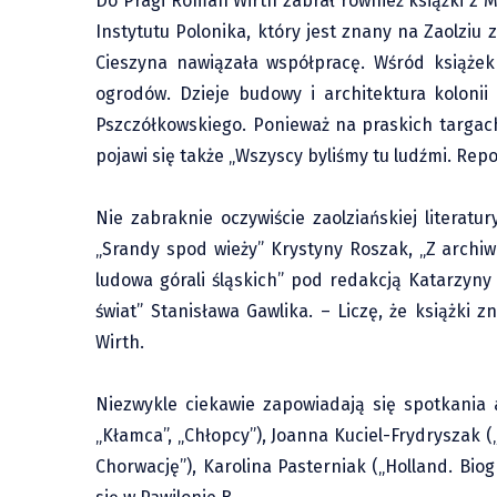
Do Pragi Roman Wirth zabrał również książki z 
Instytutu Polonika, który jest znany na Zaolziu
Cieszyna nawiązała współpracę. Wśród książek
ogrodów. Dzieje budowy i architektura kolonii
Pszczółkowskiego. Ponieważ na praskich targach
pojawi się także „Wszyscy byliśmy tu ludźmi. Repor
Nie zabraknie oczywiście zaolziańskiej litera
„Srandy spod wieży” Krystyny Roszak, „Z archiwu
ludowa górali śląskich” pod redakcją Katarzyny 
świat” Stanisława Gawlika. – Liczę, że książk
Wirth.
Niezwykle ciekawie zapowiadają się spotkania 
„Kłamca”, „Chłopcy”), Joanna Kuciel-Frydryszak 
Chorwację”), Karolina Pasterniak („Holland. Biog