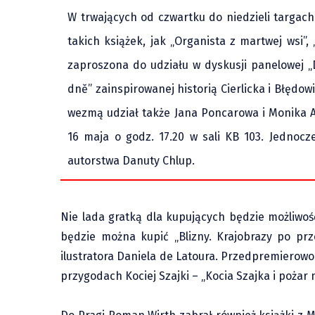
W trwających od czwartku do niedzieli targach
takich książek, jak „Organista z martwej wsi”,
zaproszona do udziału w dyskusji panelowej „D
dně” zainspirowanej historią Cierlicka i Błędow
wezmą udział także Jana Poncarowa i Monika A
16 maja o godz. 17.20 w sali KB 103. Jednoc
autorstwa Danuty Chlup.
Nie lada gratką dla kupujących będzie możliwo
będzie można kupić „Blizny. Krajobrazy po pr
ilustratora Daniela de Latoura. Przedpremierow
przygodach Kociej Szajki – „Kocia Szajka i pożar