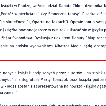
 książki w Pradze, weźmie udział Danuta Chlup, dziennikark
 „Podróż w niechciane”, czy Słoneczne tarasy”. Pisarka z Su
le skutečnosti” („Oparte na faktach”). Opowie tam o swej 
ic (książka powinna jeszcze w tym roku ukazać się w języku p
lžběta Svobodowa. Dyskusja z udziałem Danuty Chlup rozpo
ześnie na stoisku wydawnictwa Albatros Media będą dostęp
ść nabycia książek podpisanych przez autorów – na stoisku
zemyśle” z autografem Marty Tomczok oraz książki podpis
o w Pradze zostanie zaprezentowana najnowsza książka Agat
 na zamku”.