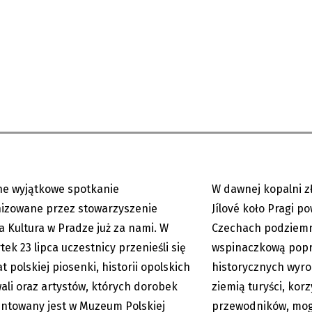
a historia opolskich
Powstała pierwsza p
li w Pradze
ferrata
ne wyjątkowe spotkanie
W dawnej kopalni z
28.07.2026
izowane przez stowarzyszenie
Jílové koło Pragi p
a Kultura w Pradze już za nami. W
Czechach podziemna
tek 23 lipca uczestnicy przenieśli się
wspinaczkową pop
w encyklopedii historii
Czechy: Koniec regul
at polskiej piosenki, historii opolskich
historycznych wyro
wali oraz artystów, których dorobek
ziemią turyści, korz
ntowany jest w Muzeum Polskiej
przewodników, mogą