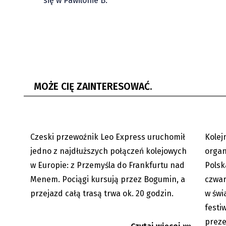
się w Pawilonie B.
Jedno z najdłuższych połączeń w
Muzyczn
Europie. Leo Express z Przemyśla...
festiwa
MOŻE CIĘ ZAINTERESOWAĆ.
Czeski przewoźnik Leo Express uruchomił
Kolej
04.08.2026
jedno z najdłuższych połączeń kolejowych
organ
w Europie: z Przemyśla do Frankfurtu nad
Polsk
Menem. Pociągi kursują przez Bogumin, a
czwar
Czechy: Regulacja cen paliw się
Polacy 
przejazd całą trasą trwa ok. 20 godzin.
w świ
skończyła
Czech
festi
preze