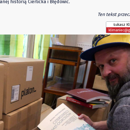
nej historią Cierlicka i Błędowic.
Ten tekst przec
Łukasz Kl
klimaniec@g