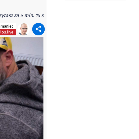
zytasz za 4 min. 15 s
imaniec
los.live