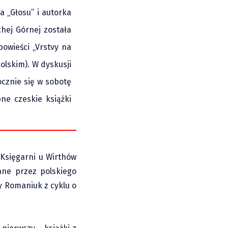
a „Głosu” i autorka
chej Górnej została
powieści „Vrstvy na
olskim). W dyskusji
cznie się w sobotę
ne czeskie książki
 Księgarni u Wirthów
ane przez polskiego
y Romaniuk z cyklu o