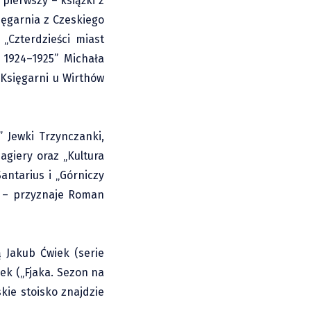
pierwszy – książki z
ięgarnia z Czeskiego
„Czterdzieści miast
 1924–1925” Michała
 Księgarni u Wirthów
” Jewki Trzynczanki,
agiery oraz „Kultura
antarius i „Górniczy
ko – przyznaje Roman
 Jakub Ćwiek (serie
ek („Fjaka. Sezon na
skie stoisko znajdzie