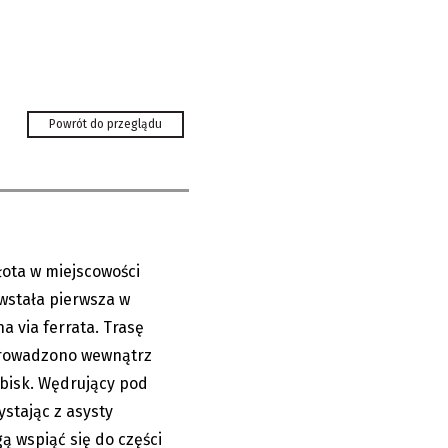
odziemna via
Powrót do przeglądu
łota w miejscowości
25.07.2026
owstała pierwsza w
 via ferrata. Trasę
rowadzono wewnątrz
acji cen paliw
bisk. Wędrujący pod
ystając z asysty
 wspiąć się do części