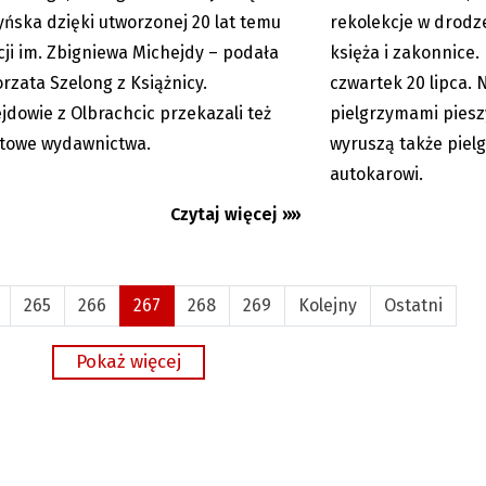
yńska dzięki utworzonej 20 lat temu
rekolekcje w drodz
ji im. Zbigniewa Michejdy – podała
księża i zakonnice.
rzata Szelong z Książnicy.
czwartek 20 lipca. 
jdowie z Olbrachcic przekazali też
pielgrzymami pies
atowe wydawnictwa.
wyruszą także pielg
autokarowi.
Czytaj więcej »»
265
266
267
268
269
Kolejny
Ostatni