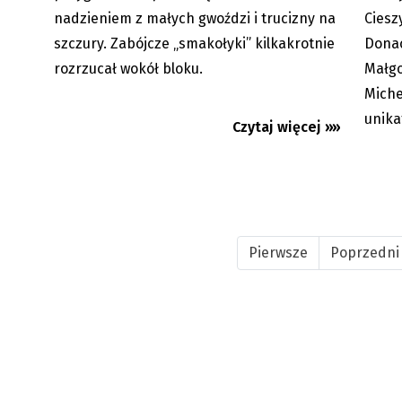
nadzieniem z małych gwoździ i trucizny na
Ciesz
szczury. Zabójcze „smakołyki” kilkakrotnie
Donac
rozrzucał wokół bloku.
Małgo
Miche
unik
Czytaj więcej »»
Pierwsze
Poprzedni