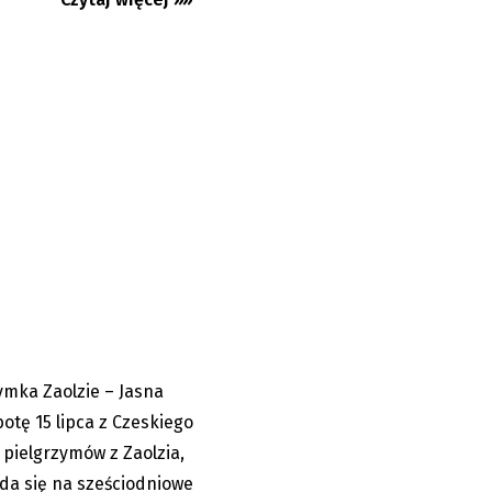
lzia na Jasną
..
ymka Zaolzie – Jasna
12.07.2023
botę 15 lipca z Czeskiego
 pielgrzymów z Zaolzia,
 uda się na sześciodniowe