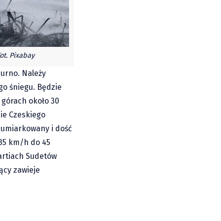
ot. Pixabay
murno. Należy
o śniegu. Będzie
 górach około 30
ie Czeskiego
r umiarkowany i dość
 35 km/h do 45
artiach Sudetów
ący zawieje