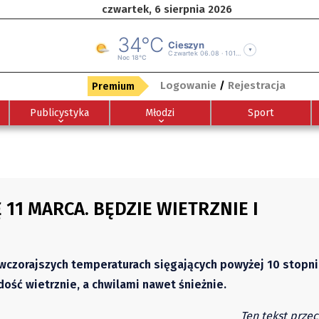
czwartek, 6 sierpnia 2026
Logowanie
/
Rejestracja
Premium
Publicystyka
Młodzi
Sport
1 MARCA. BĘDZIE WIETRZNIE I
czorajszych temperaturach sięgających powyżej 10 stopni 
ość wietrznie, a chwilami nawet śnieżnie.
Ten tekst przec