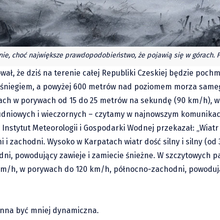
nie, choć największe prawdopodobieństwo, że pojawią się w górach. F
ał, że dziś na terenie całej Republiki Czeskiej będzie poch
 śniegiem, a powyżej 600 metrów nad poziomem morza sameg
wach w porywach od 15 do 25 metrów na sekundę (90 km/h), w
łudniowych i wieczornych – czytamy w najnowszym komunikac
 Instytut Meteorologii i Gospodarki Wodnej przekazał: „Wiat
i zachodni. Wysoko w Karpatach wiatr dość silny i silny (od
i, powodujący zawieje i zamiecie śnieżne. W szczytowych p
 km/h, w porywach do 120 km/h, północno-zachodni, powoduj
winna być mniej dynamiczna.