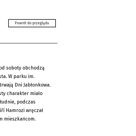
Powrót do przeglądu
 ZASŁUGUJE NA
 od soboty obchodzą
16.07.2023
sta. W parku im.
trwają Dni Jabłonkowa.
sty charakter miało
łudnie, podczas
iří Hamrozi wręczał
m mieszkańcom.