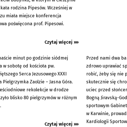
kała rodzina Pipesów. Wcześniej w
CIESZYN: Z ZAOLZIA IDĄ 160
CZAS UPAŁÓW: Ruch 
zu miała miejsce konferencja
TRÓW PIESZO NA JASNĄ...
się pożenić
wa poświęcona prof. Pipesowi.
Czytaj więcej »»
naście minut po godzinie siódmej
Przed nami dwa bar
15.07.2023
a w sobotę od kościoła pw.
zdrowo uprawiać sp
iętszego Serca Jezusowego XXXI
robić, żeby się nie
a Pielgrzymka Zaolzie – Jasna Góra.
skutecznie się chr
eściodniowe rekolekcje w drodze
uciec przed słońc
zyło blisko 80 pielgrzymów w różnym
Bogną Jiravską-God
.
sportowym Gabinet
w Karwinie, prowa
Kardiologii Sportow
a: Wodna droga w lesie.
Odkrywcy Wisły mają
Czytaj więcej »»