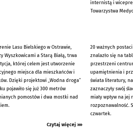
je nowa atrakcja
w mieście. Najlepiej 
internistą i wicepr
czna
Towarzystwa Medyc
renie Lasu Bielskiego w Ostrawie,
20 ważnych postaci 
14.07.2023
y Wyszkowicami a Starą Białą, trwa
znalazło się na tab
tycja, której celem jest utworzenie
przestrzeni centru
cyjnego miejsca dla mieszkańców i
upamiętnienia i pr
tów. Dzięki projektowi „Wodna droga”
świata literatury, n
ku pojawiło się już 300 metrów
zaznaczyły swój śla
ianych pomostów i dwa mostki nad
miały wpływ na jej 
iem.
rozpoznawalność. S
czwartek.
Czytaj więcej »»