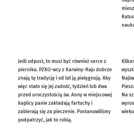
miesz
Serca prosto z serca
CZESKI 
Ratus
KILOME
nauko
Jeśli odpust, to musi być również serce z
Kilka
16.07.2023
piernika. PZKO-wcy z Karwiny-Raju dobrze
wyszł
znają tę tradycję i od lat ją pielęgnują. Aby
Najśw
więc stało się jej zadość, tydzień lub dwa
Piesz
przed uroczystością św. Anny w miejscowej
Na sz
kaplicy panie zakładają fartuchy i
wyrus
zabierają się za pieczenie. Postanowiliśmy
wieku
podpatrzyć, jak to robią.
Wędrynia: Na obozie parafialnym
Ostraw