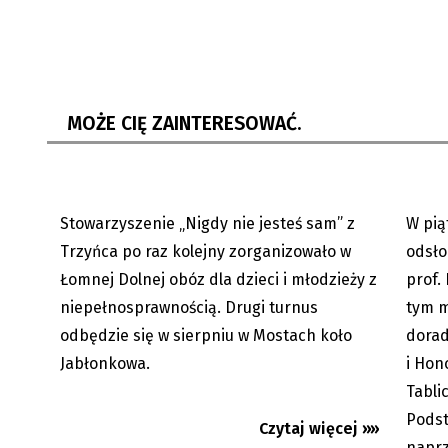
Łomna Dolna: Obóz stowarzyszenia
Cieszyn
stowarzyszenie „Nigdy nie...
Pipesa.
MOŻE CIĘ ZAINTERESOWAĆ.
Stowarzyszenie „Nigdy nie jesteś sam” z
W pią
17.07.2023
Trzyńca po raz kolejny zorganizowało w
odsło
Łomnej Dolnej obóz dla dzieci i młodzieży z
prof.
niepełnosprawnością. Drugi turnus
tym m
odbędzie się w sierpniu w Mostach koło
dorad
Jabłonkowa.
i Hon
Tabli
Podst
Czytaj więcej »»
naprz