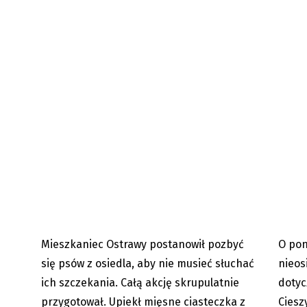
Ostrawa: Upiekł trujące
Książn
»smakołyki«, by pozbyć się psów...
zbiory o
Mieszkaniec Ostrawy postanowił pozbyć
O pon
13.07.2023
się psów z osiedla, aby nie musieć słuchać
nieos
ich szczekania. Całą akcję skrupulatnie
dotyc
przygotował. Upiekł mięsne ciasteczka z
Ciesz