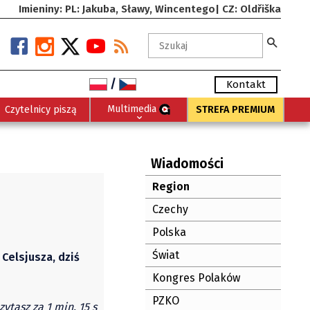
Imieniny: PL: Jakuba, Sławy, Wincentego| CZ: Oldřiška
/
Kontakt
Multimedia
Czytelnicy piszą
STREFA PREMIUM
Wiadomości
Region
Czechy
Polska
Świat
Celsjusza, dziś
Kongres Polaków
PZKO
zytasz za 1 min. 15 s