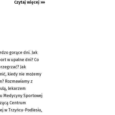
Czytaj więcej »»
ze słońcem da
dzo gorące dni. Jak
15.07.2023
ort w upalne dni? Co
 przegrzać? Jak
onić, kiedy nie możemy
em? Rozmawiamy z
ulą, lekarzem
u Medycyny Sportowej
dzącą Centrum
ej w Trzyńcu-Podlesiu,
 swoje tablice