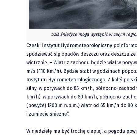
Dziś śnieżyce mogą wystąpić w całym regio
Czeski Instytut Hydrometeorologiczny poinformow
spodziewać się opadów deszczu oraz deszczu ze
wietrznie. – Wiatr z zachodu będzie wiał w pory
m/s (110 km/h). Będzie słabł w godzinach popo
Instytutu Hydrometeorologicznego. Z kolei polski
silny, w porywach do 85 km/h, północno-zachodni 
km/h), w porywach do 80 km/h, północno-zachodn
(powyżej 1200 m n.p.m.) wiatr od 65 km/h do 80
i zamiecie śnieżne”.
W niedzielę ma być trochę cieplej, a pogoda po