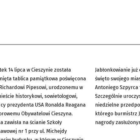
 upamiętnił prof. Richarda
JABŁONKÓW: MIASTO
 Na ścianie zawisła...
SWOJE DWA DNI
tek 14 lipca w Cieszynie została
Jabłonkowianie już
15.07.2023
nięta tablica pamiątkowa poświęcona
święto swojego mia
 Richardowi Pipesowi, urodzonemu w
Antoniego Szpyrca 
ieście historykowi, sowietologowi,
Szczególnie uroczy
cy prezydenta USA Ronalda Reagana
niedzielne przedpo
orowemu Obywatelowi Cieszyna.
którego burmistrz J
ca zawisła na ścianie Szkoły
nagrody zasłużony
awowej nr 1 przy ul. Michejdy
eciw budynku, w którym w Cieszynie