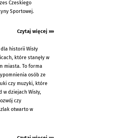
przemierzać...
ezes Czeskiego
yny Sportowej.
Czytaj więcej »»
dla historii Wisły
14.07.2023
licach, które stanęły w
m miasta. To forma
zypomnienia osób ze
auki czy muzyki, które
d w dziejach Wisły,
rozwój czy
zlak otwarto w
Czytaj więcej »»