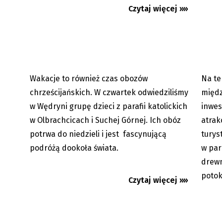
poznają kontynenty
Powsta
Czytaj więcej »»
turysty
Wakacje to również czas obozów
Na te
15.07.2023
chrześcijańskich. W czwartek odwiedziliśmy
międz
w Wędryni grupę dzieci z parafii katolickich
inwes
w Olbrachcicach i Suchej Górnej. Ich obóz
atrak
potrwa do niedzieli i jest fascynującą
turys
podróżą dookoła świata.
w par
drewn
potok
Czytaj więcej »»