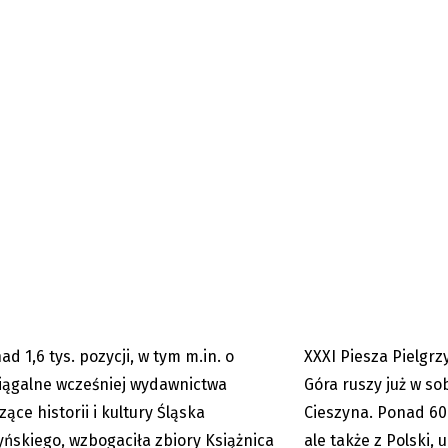
ica Cieszyńska wzbogaciła
Czeski Cieszyn: Z Zao
 1,6 tys. pozycji...
Górę w sobotę już po.
ad 1,6 tys. pozycji, w tym m.in. o
XXXI Piesza Pielgrz
13.07.2023
iągalne wcześniej wydawnictwa
Góra ruszy już w so
zące historii i kultury Śląska
Cieszyna. Ponad 60
yńskiego, wzbogaciła zbiory Książnica
ale także z Polski,