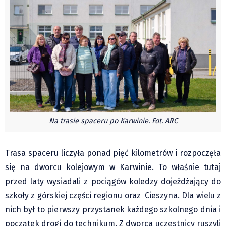
Pre-teksty i kon-teksty Łęckiego
Na posiónku pisane Milerskiego (archiwum)
Na granicy Księstwa Drobika (archiwum)
Podróże małe i duże Skałki
Historia
Podróże
Wywiady
Rodziny wielodzietne
Na trasie spaceru po Karwinie. Fot. ARC
Nauka
Młodzi
Trasa spaceru liczyła ponad pięć kilometrów i rozpoczęła
się na dworcu kolejowym w Karwinie. To właśnie tutaj
Przedszkola
przed laty wysiadali z pociągów koledzy dojeżdżający do
Szkoły podstawowe
szkoły z górskiej części regionu oraz Cieszyna. Dla wielu z
Szkoły średnie
nich był to pierwszy przystanek każdego szkolnego dnia i
Studia
początek drogi do technikum. Z dworca uczestnicy ruszyli