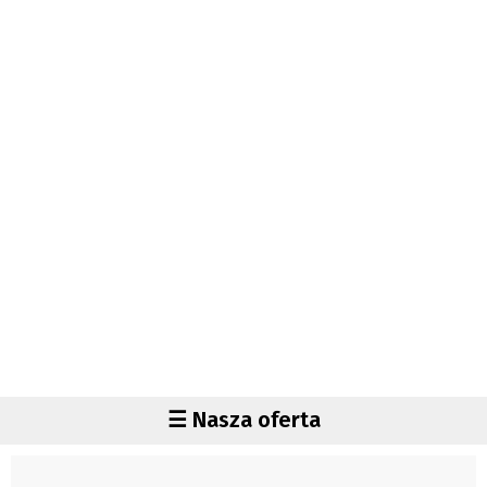
Autorzy
Wydawca
Fundusz Rozwoju Zaolzia
Kontakt
Sekretariat
Redaktorzy
Napisz artykuł
Zamów prenumeratę
Reklama
RODO (GDPR)
OGÓLNE WARUNKI HANDLOWE
Všeobecné obchodní podmínky
Region
☰ Nasza oferta
Wiadomości
Czechy
Region
Polska