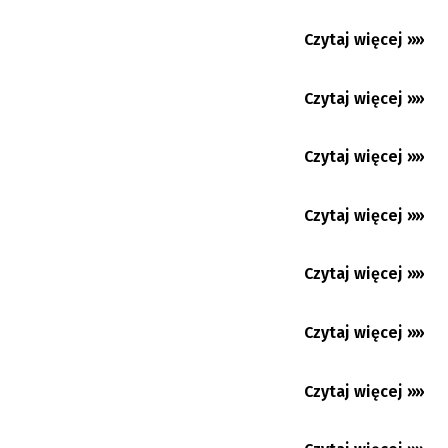
Beskidzki Dogmaraton również bez psa.
Wygraj darmowe numery...
Czytaj więcej »»
06.08.2026
Cierlickie Lato Filmowe 2026. Cztery dni
dobrego kina z Polski,...
Czytaj więcej »»
06.08.2026
Trzyniec: Věra Palkovská rezygnuje ze startu
w wyborach
Czytaj więcej »»
05.08.2026
Jubileuszowa wystawa stonawskiej malarki
Czytaj więcej »»
05.08.2026
Czytaj więcej »»
05.08.2026
Czytaj więcej »»
05.08.2026
Czytaj więcej »»
04.08.2026