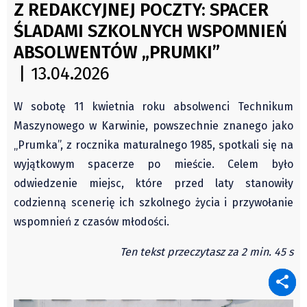
Czechy
Z REDAKCYJNEJ POCZTY: SPACER
Świat
Polska
ŚLADAMI SZKOLNYCH WSPOMNIEŃ
Kongres Polaków
Świat
ABSOLWENTÓW „PRUMKI”
PZKO
Kongres Polaków
| 13.04.2026
Sejmiki Gminne 2024
W sobotę 11 kwietnia roku absolwenci Technikum
PZKO
Maszynowego w Karwinie, powszechnie znanego jako
Placówki dyplomatyczne w CZ
„Prumka”, z rocznika maturalnego 1985, spotkali się na
English Voice
wyjątkowym spacerze po mieście. Celem było
Kultura
odwiedzenie miejsc, które przed laty stanowiły
Recenzje
codzienną scenerię ich szkolnego życia i przywołanie
Pop Art
wspomnień z czasów młodości.
Wydarzenia
Ten tekst przeczytasz za 2 min. 45 s
Nasze biblioteki
Publicystyka
Zdaniem...