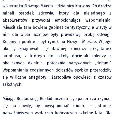
Klub Podróżnika ZA OKNEM
w kierunku Nowego Miasta – dzielnicy Karwiny. Po drodze
Sport
minęli ośrodek zdrowia, który dla niejednego z
Czytelnicy piszą
absolwentów przywołał emocjonujące wspomnienia.
Multimedia
Mieścił się tam bowiem gabinet dentystyczny, a wizyty w
Obiektyw Głosu
nim dla wielu uczniów były prawdziwą próbą odwagi.
Kolejnym punktem był rynek na Nowym Mieście. W jego
Fotoreportaże
okolicy znajdował się dawniej końcowy przystanek
studio glos.live
autobusu, z którego do szkoły docierali koledzy z
Głos Brandysa
okolicznych dzielnic, potocznie nazywanych „dołami”.
YouTube glos.live
Wspomnienia codziennych dojazdów szybko przerodziły
Głos News
się w liczne anegdoty i żartobliwe opowieści z czasów
Mrózek i Maćkowiak
szkolnych.
PODCAST "GŁOS MAMY"
STREFA PREMIUM
Mijając Restaurację Beskid, uczestnicy spaceru zatrzymali
się na chwilę, by powspominać komers – jedno z
najważniejszych wydarzeń kończących szkolne lata. Dla