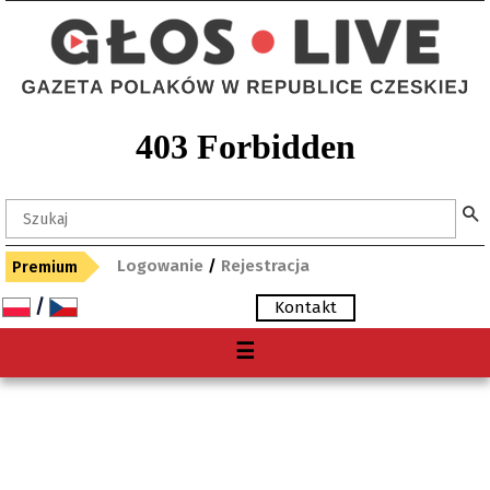
Logowanie
/
Rejestracja
Premium
/
Kontakt
Menu
☰
O nas
Premium
Gdzie kupię "Głos"?
Archiwum