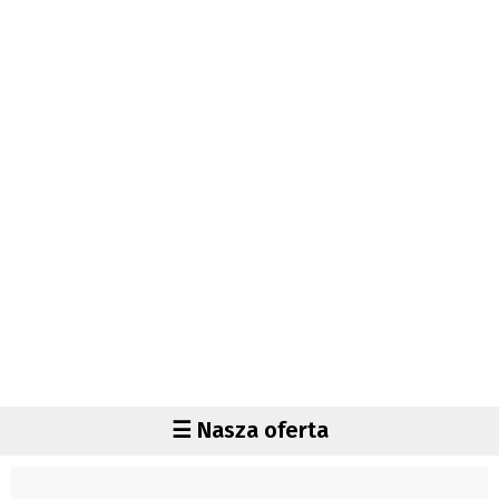
Autorzy
Wydawca
Fundusz Rozwoju Zaolzia
Kontakt
Sekretariat
Redaktorzy
Napisz artykuł
Zamów prenumeratę
Reklama
RODO (GDPR)
OGÓLNE WARUNKI HANDLOWE
Všeobecné obchodní podmínky
Region
☰ Nasza oferta
Wiadomości
Czechy
Region
Polska