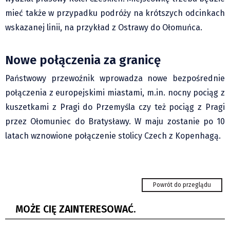
mieć także w przypadku podróży na krótszych odcinkach
wskazanej linii, na przykład z Ostrawy do Ołomuńca.
Nowe połączenia za granicę
Państwowy przewoźnik wprowadza nowe bezpośrednie
połączenia z europejskimi miastami, m.in. nocny pociąg z
kuszetkami z Pragi do Przemyśla czy też pociąg z Pragi
przez Ołomuniec do Bratysławy. W maju zostanie po 10
latach wznowione połączenie stolicy Czech z Kopenhagą.
Wędrynia: Ruszyły IV Polonijne Halowe MŚ w
Tenisie. W tym...
Jan Wolf: Wierzę, że uda mi się oczyścić z
Powrót do przeglądu
zarzutów
MOŻE CIĘ ZAINTERESOWAĆ.
Trzyniec: Pomagajmy tym, którzy pomagają