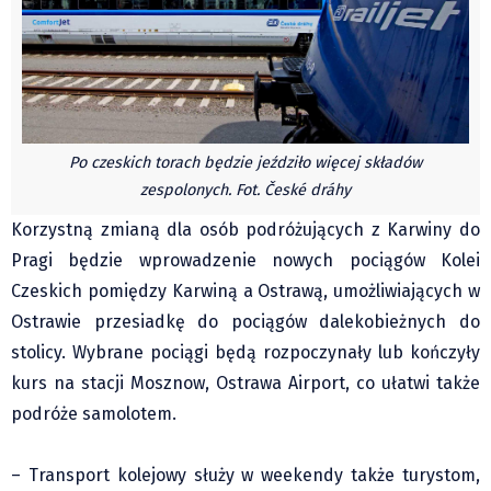
Pre-teksty i kon-teksty Łęckiego
Na posiónku pisane Milerskiego (archiwum)
Na granicy Księstwa Drobika (archiwum)
Podróże małe i duże Skałki
Historia
Po czeskich torach będzie jeździło więcej składów
zespolonych. Fot. České dráhy
Podróże
Wywiady
Korzystną zmianą dla osób podróżujących z Karwiny do
Pragi będzie wprowadzenie nowych pociągów Kolei
Rodziny wielodzietne
Czeskich pomiędzy Karwiną a Ostrawą, umożliwiających w
Nauka
Ostrawie przesiadkę do pociągów dalekobieżnych do
Młodzi
stolicy. Wybrane pociągi będą rozpoczynały lub kończyły
Przedszkola
kurs na stacji Mosznow, Ostrawa Airport, co ułatwi także
Szkoły podstawowe
podróże samolotem.
Szkoły średnie
Studia
– Transport kolejowy służy w weekendy także turystom,