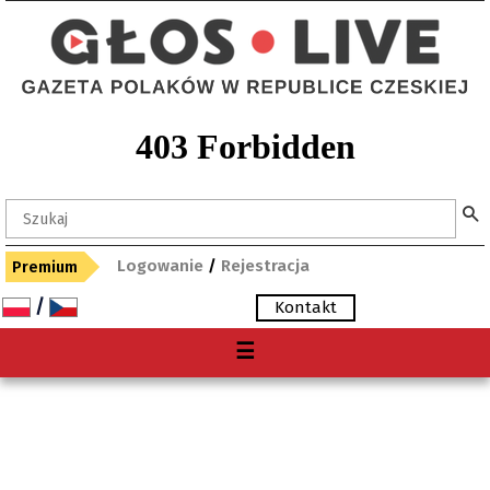
Logowanie
/
Rejestracja
Premium
/
Kontakt
Menu
☰
O nas
Premium
Gdzie kupię "Głos"?
Archiwum