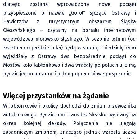
Klub Podróżnika ZA OKNEM
dlatego zostaną wprowadzone nowe pociągi
Sport
przyspieszone o nazwie „Gorol” łączące Ostrawę i
Hawierzów z turystycznym obszarem Śląska
Czytelnicy piszą
Cieszyńskiego – czytamy na portalu internetowym
Multimedia
województwa morawsko-śląskiego. W sezonie letnim (od
Obiektyw Głosu
kwietnia do października) będą w sobotę i niedzielę rano
Fotoreportaże
wyjeżdżały z Ostrawy dwa bezpośrednie pociągi do
studio glos.live
Mostów koło Jabłonkowa i dwa wracały po południu, zimą
Głos Brandysa
będzie jedno poranne i jedno popołudniowe połączenie.
YouTube glos.live
Głos News
Więcej przystanków na żądanie
Mrózek i Maćkowiak
W Jabłonkowie i okolicy dochodzi do zmian przewoźnika
PODCAST "GŁOS MAMY"
autobusowego. Będzie nim Transdev Slezsko, wybrany na
STREFA PREMIUM
okres kolejnej dekady. Połączenia nie ulegają
zasadniczym zmianom, znacząco jednak wzrosła liczba