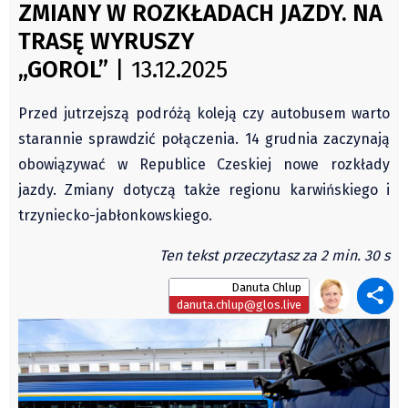
Czechy
ZMIANY W ROZKŁADACH JAZDY. NA
Świat
Polska
TRASĘ WYRUSZY
Kongres Polaków
Świat
„GOROL”
| 13.12.2025
PZKO
Kongres Polaków
Przed jutrzejszą podróżą koleją czy autobusem warto
Sejmiki Gminne 2024
starannie sprawdzić połączenia. 14 grudnia zaczynają
PZKO
obowiązywać w Republice Czeskiej nowe rozkłady
Placówki dyplomatyczne w CZ
jazdy. Zmiany dotyczą także regionu karwińskiego i
English Voice
trzyniecko-jabłonkowskiego.
Kultura
Ten tekst przeczytasz za 2 min. 30 s
Recenzje
Pop Art
Danuta Chlup
danuta.chlup@glos.live
Wydarzenia
Nasze biblioteki
Publicystyka
Zdaniem...