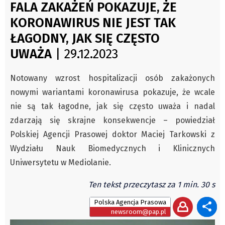
Czechy
FALA ZAKAŻEŃ POKAZUJE, ŻE
Świat
Polska
KORONAWIRUS NIE JEST TAK
Kongres Polaków
Świat
ŁAGODNY, JAK SIĘ CZĘSTO
PZKO
Kongres Polaków
UWAŻA
| 29.12.2023
Sejmiki Gminne 2024
Notowany wzrost hospitalizacji osób zakażonych
PZKO
nowymi wariantami koronawirusa pokazuje, że wcale
Placówki dyplomatyczne w CZ
nie są tak łagodne, jak się często uważa i nadal
English Voice
zdarzają się skrajne konsekwencje – powiedział
Kultura
Polskiej Agencji Prasowej doktor Maciej Tarkowski z
Recenzje
Wydziału Nauk Biomedycznych i Klinicznych
Pop Art
Uniwersytetu w Mediolanie.
Wydarzenia
Ten tekst przeczytasz za 1 min. 30 s
Nasze biblioteki
Polska Agencja Prasowa
Publicystyka
newsroom@pap.pl
Zdaniem...