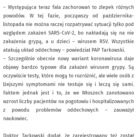
Klub Podróżnika ZA OKNEM
– Występująca teraz fala zachorowań to zlepek różnych
Sport
powodów. W tej fazie, począwszy od października-
Czytelnicy piszą
listopada nie można raczej rozpatrywać sytuacji tylko pod
Multimedia
względem zakażeń SARS-CoV-2, bo nakładają się na nie
Obiektyw Głosu
zakażenia grypą, a u dzieci – wirusem RSV. Wszystkie
atakują układ oddechowy – powiedział PAP Tarkowski.
Fotoreportaże
– Szczególnie obecnie nowy wariant koronawirusa daje
studio glos.live
objawy bardzo typowe dla zakażeń wirusem grypy. Są
Głos Brandysa
oczywiście testy, które mogą to rozróżnić, ale wiele osób z
YouTube glos.live
lżejszymi symptomami nie testuje się i leczą się sami.
Głos News
Faktem jednak jest i to, że we Włoszech zanotowano
Mrózek i Maćkowiak
wzrost liczby pacjentów na pogotowiu i hospitalizowanych
PODCAST "GŁOS MAMY"
z powodu problemów oddechowych – zauważył
STREFA PREMIUM
naukowiec.
Doktor Tarkowski dodał, że zarejestrowany też został