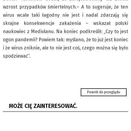
wzrost przypadków śmiertelnych.– A to sugeruje, że ten
wirus wcale taki łagodny nie jest i nadal zdarzają się
skrajne konsekwencje zakażenia – wskazał polski
naukowiec z Mediolanu. Na koniec podkreślił: „Czy to jest
ogon pandemii? Powiem tak: myślano, że to już jest koniec
i że wirus zniknie, ale to nie jest coś, czego można się było
spodziewać”.
Mieszkańcy alarmują: czuję, że coś się pali
Powrót do przeglądu
700 tys. euro wyrzucono do morza. Turyści
rzucili się po „łupy”
MOŻE CIĘ ZAINTERESOWAĆ.
Zinedine Zidane trenerem piłkarskiej
reprezentacji Francji
Dzieci nie są przeszkodą w podróżowaniu…