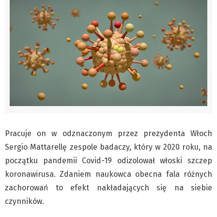
Pre-teksty i kon-teksty Łęckiego
Na posiónku pisane Milerskiego (archiwum)
Na granicy Księstwa Drobika (archiwum)
Podróże małe i duże Skałki
Historia
Podróże
Wywiady
Rodziny wielodzietne
Nauka
Pracuje on w odznaczonym przez prezydenta Włoch
Młodzi
Sergio Mattarellę zespole badaczy, który w 2020 roku, na
początku pandemii Covid-19 odizolował włoski szczep
Przedszkola
koronawirusa. Zdaniem naukowca obecna fala różnych
Szkoły podstawowe
zachorowań to efekt nakładających się na siebie
Szkoły średnie
czynników.
Studia