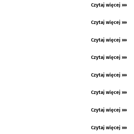
Czytaj więcej »»
02.08.2026
Coraz więcej pożarów
Czytaj więcej »»
30.07.2026
Ruszył Polonia Camp 2026. Do Warszawy
przyjechało 1500 Polaków...
Czytaj więcej »»
28.07.2026
Czy „Odyseja” przebije sukces
„Oppenheimera”?
Czytaj więcej »»
27.07.2026
Mundial: Triumf Hiszpanii. Mbappe królem
strzelców
Czytaj więcej »»
26.07.2026
Mundial: Argentyna w finale z Hiszpanią.
Emocje sięgają zenitu
Czytaj więcej »»
24.07.2026
Sycylia, czyli wakacje na wyspie cytryn i
migdałów
Czytaj więcej »»
20.07.2026
Mundial: awans Argentyny i Anglii po
dogrywkach. W środę zmierzą...
Czytaj więcej »»
20.07.2026
The Rolling Stones i „Foreign Tongues” -