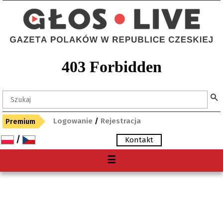
Logowanie
/
Rejestracja
Premium
/
Kontakt
Menu
☰
O nas
Premium
Gdzie kupię "Głos"?
Archiwum