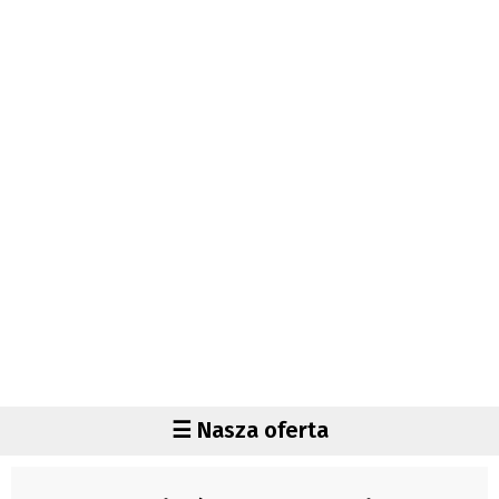
Autorzy
Wydawca
Fundusz Rozwoju Zaolzia
Kontakt
Sekretariat
Redaktorzy
Napisz artykuł
Zamów prenumeratę
Reklama
RODO (GDPR)
OGÓLNE WARUNKI HANDLOWE
Všeobecné obchodní podmínky
Region
☰ Nasza oferta
Wiadomości
Czechy
Region
Polska