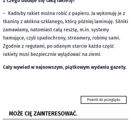
Z czego buduje się taką rakietę?
Klub Podróżnika ZA OKNEM
Sport
– Kadłuby rakiet można robić z papieru. Ja wykonuję je z
Czytelnicy piszą
tkaniny z włókna szklanego, którą później laminuję. Silniki
zamawiamy, natomiast całą resztę, m.in. systemy
Multimedia
hamujące, czyli spadochrony, streamery, robimy sami.
Obiektyw Głosu
Zgodnie z regułami, po udanym starcie każda część
Fotoreportaże
rakiety musi bezpiecznie wylądować na ziemi.
studio glos.live
Głos Brandysa
Cały wywiad w najnowszym, piątkowym wydaniu gazety.
YouTube glos.live
Głos News
Mrózek i Maćkowiak
Trzyniec: Kowboje i gorączka złota
Powrót do przeglądu
PODCAST "GŁOS MAMY"
Beskidy: Gra turystyczna „Przez kopce”
STREFA PREMIUM
MOŻE CIĘ ZAINTERESOWAĆ.
przyciąga rodziny...
Sucha Górna: Przesłanie do przyszłych