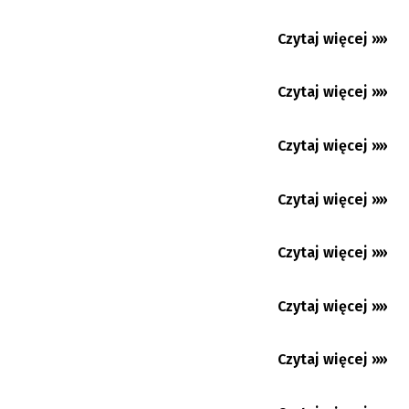
pokoleń
Głos z terenu: Wielkanocny zajączek na
Czytaj więcej »»
21.07.2026
czterech łapach
Mosty k. Jabłonkowa/Łomna Dolna: Idziemy
Czytaj więcej »»
09.05.2026
z goiczkiem
Jabłonków: charytatywnie na Wielkanoc
Czytaj więcej »»
09.04.2026
Mosty k. Jabłonkowa: Pożegnanie zimy,
Czytaj więcej »»
07.04.2026
powitanie wiosny. Przednia...
Sucha Górna: Uczniowie mieli swój bal
Czytaj więcej »»
31.03.2026
Najlepszym prezentem są... wnuki
Czytaj więcej »»
25.03.2026
Czeski Cieszyn: Koncert świąteczny
Czytaj więcej »»
gimnazjalistów
17.03.2026
Jabłonków: Pudełka z prezentami dla