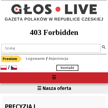
Logowanie
/
Rejestracja
Premium
/
Kontakt
Menu
☰
O nas
Przedszkola
☰ Nasza oferta
Premium
Szkoły podstawowe
Gdzie kupię "Głos"?
Szkoły średnie
PRECYZJA I
Archiwum