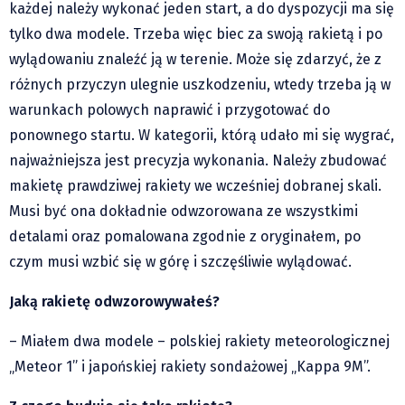
każdej należy wykonać jeden start, a do dyspozycji ma się
Pre-teksty i kon-teksty Łęckiego
tylko dwa modele. Trzeba więc biec za swoją rakietą i po
Na posiónku pisane Milerskiego (archiwum)
wylądowaniu znaleźć ją w terenie. Może się zdarzyć, że z
Na granicy Księstwa Drobika (archiwum)
różnych przyczyn ulegnie uszkodzeniu, wtedy trzeba ją w
Podróże małe i duże Skałki
warunkach polowych naprawić i przygotować do
Historia
ponownego startu. W kategorii, którą udało mi się wygrać,
najważniejsza jest precyzja wykonania. Należy zbudować
Podróże
makietę prawdziwej rakiety we wcześniej dobranej skali.
Wywiady
Musi być ona dokładnie odwzorowana ze wszystkimi
Rodziny wielodzietne
detalami oraz pomalowana zgodnie z oryginałem, po
Nauka
czym musi wzbić się w górę i szczęśliwie wylądować.
Młodzi
Przedszkola
Jaką rakietę odwzorowywałeś?
Szkoły podstawowe
– Miałem dwa modele – polskiej rakiety meteorologicznej
Szkoły średnie
„Meteor 1” i japońskiej rakiety sondażowej „Kappa 9M”.
Studia