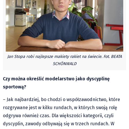
Czechy
Polska
Świat
Kongres Polaków
Sejmiki Gminne 2024
PZKO
Placówki dyplomatyczne w CZ
Jan Stopa robi najlepsze makiety rakiet na świecie. Fot. BEATA
SCHÖNWALD
English Voice
Kultura
Czy można określić modelarstwo jako dyscyplinę
Recenzje
sportową?
Pop Art
– Jak najbardziej, bo chodzi o współzawodnictwo, które
Wydarzenia
rozgrywane jest w kilku rundach, w których swoją rolę
Nasze biblioteki
odgrywa również czas. Dla większości kategorii, czyli
Publicystyka
dyscyplin, zawody odbywają się w trzech rundach. W
Zdaniem...