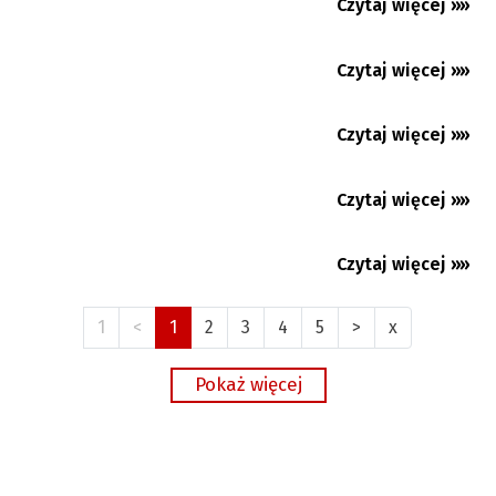
Czytaj więcej »»
potrzebujących
08.02.2026
Marek Sabela laureatem prestiżowej
nagrody. Duży sukces Polskiego...
Czytaj więcej »»
28.01.2026
Czytaj więcej »»
13.12.2025
Czytaj więcej »»
13.12.2025
Czytaj więcej »»
15.10.2025
1
<
1
2
3
4
5
>
x