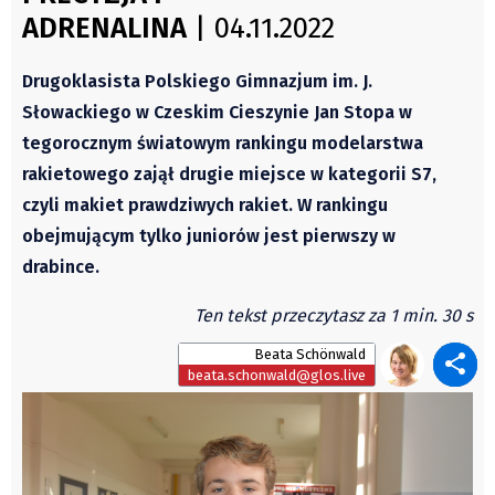
Studia
ADRENALINA
| 04.11.2022
Autorzy
Wydawca
Drugoklasista Polskiego Gimnazjum im. J.
Fundusz Rozwoju Zaolzia
Słowackiego w Czeskim Cieszynie Jan Stopa w
Kontakt
tegorocznym światowym rankingu modelarstwa
Sekretariat
rakietowego zajął drugie miejsce w kategorii S7,
Redaktorzy
czyli makiet prawdziwych rakiet. W rankingu
Napisz artykuł
obejmującym tylko juniorów jest pierwszy w
Zamów prenumeratę
drabince.
Reklama
Ten tekst przeczytasz za 1 min. 30 s
RODO (GDPR)
Beata Schönwald
OGÓLNE WARUNKI HANDLOWE
beata.schonwald@glos.live
Všeobecné obchodní podmínky
Wiadomości
Region