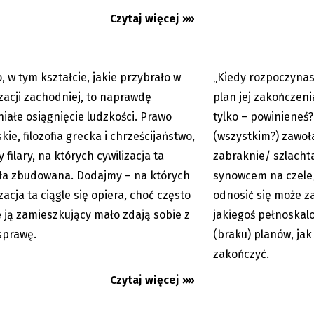
sty i kon-teksty Łęckiego:
Pre-teksty i Kon-tek
Czytaj więcej »»
 Cara
Koniec wieńczy dzie
, w tym kształcie, jakie przybrało w
„Kiedy rozpoczynas
25.02.2026
izacji zachodniej, to naprawdę
plan jej zakończeni
iałe osiągnięcie ludzkości. Prawo
tylko – powinieneś
kie, filozofia grecka i chrześcijaństwo,
(wszystkim?) zawoł
y filary, na których cywilizacja ta
zabraknie/ szlachta
ła zbudowana. Dodajmy – na których
synowcem na czele/ 
zacja ta ciągle się opiera, choć często
odnosić się może z
e ją zamieszkujący mało zdają sobie z
jakiegoś pełnoskalo
sprawę.
(braku) planów, jak
sty i Kon-teksty Łęckiego:
Pre-teksty i Kon-tek
zakończyć.
”
Biafra
Czytaj więcej »»