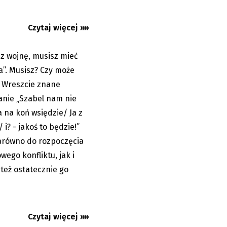
sty Łęckiego:
ło?
Czytaj więcej »»
z wojnę, musisz mieć
17.02.2026
a”. Musisz? Czy może
? Wreszcie znane
anie „Szabel nam nie
 na koń wsiędzie/ Ja z
i? - jakoś to będzie!”
arówno do rozpoczęcia
wego konfliktu, jak i
 też ostatecznie go
sty Łęckiego:
Czytaj więcej »»