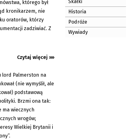
Skałki
mówstwa, którego był
ąd kronikarzem, nie
Historia
ku oratorów, którzy
Podróże
umentacji zadziwiać. Z
Wywiady
sty Łęckiego:
Czytaj więcej »»
u lord Palmerston na
13.03.2026
kował (nie wymyślił, ale
ikował) podstawową
olityki. Brzmi ona tak:
ie ma wiecznych
ecznych wrogów;
eresy Wielkiej Brytanii i
ony”.