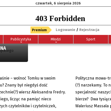
czwartek, 6 sierpnia 2026
Logowanie
/
Rejestracja
Premium
Publicystyka
Młodzi
Sport
 NA
Pre-teksty i Kon-teksty
Pre-teksty i
Łęckiego
Pre-teksty i Kon-teksty:
Pre-teksty i
Łęckiego: Zachód utopii
Łęckiego: W 
Puenta
Łęckiego: Ni
kty i Kon-teksty Łęckiego:
Pre-teksty i Kon-tek
gustach
 Tomku?
„Mistrzowie mowy”
18.05.2026
28.05.2026
04.05.2026
aśnie – wolnoć Tomku w swoim
Polityczna mowa-tr
13.04.2026
? Znany był niegdyś dość
(?) narzekamy. To ni
echnie(?) wiersz Aleksandra Fredry.
specjalność naszyc
niego, licząc na pamięć nieco
bierze? Dwa tysiąc
zych czytelników i czytelniczek,
Waleriusz Massala 