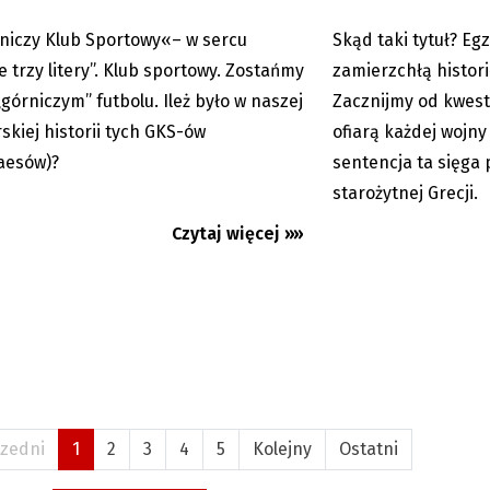
niczy Klub Sportowy«– w sercu
Skąd taki tytuł? Eg
02.02.2026
e trzy litery”. Klub sportowy. Zostańmy
zamierzchłą histori
„górniczym” futbolu. Ileż było w naszej
Zacznijmy od kwest
rskiej historii tych GKS-ów
ofiarą każdej wojny
aesów)?
sentencja ta sięga 
starożytnej Grecji.
Czytaj więcej »»
zedni
1
2
3
4
5
Kolejny
Ostatni