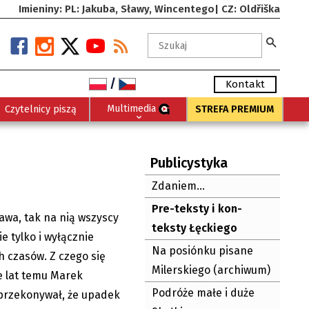
Imieniny: PL: Jakuba, Sławy, Wincentego| CZ: Oldřiška
/
Kontakt
Multimedia
Czytelnicy piszą
STREFA PREMIUM
 Kon-teksty
 Kon-teksty
dolinie hejtu
e tylko o
Publicystyka
sty Łęckiego:
Zdaniem...
11.05.2026
27.04.2026
Pre-teksty i kon-
awa, tak na nią wszyscy
30.03.2026
teksty Łęckiego
e tylko i wyłącznie
Na posiónku pisane
h czasów. Z czego się
Milerskiego (archiwum)
e lat temu Marek
Podróże małe i duże
przekonywał, że upadek