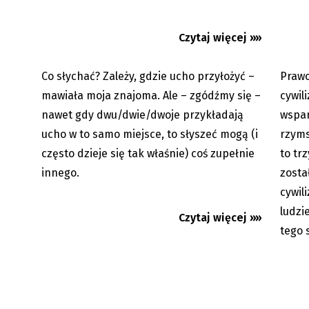
Pre-teksty i kon-teksty Łęckiego:
Pre-tek
Nic się nie stało
Według
Czytaj więcej »»
Co słychać? Zależy, gdzie ucho przyłożyć –
Prawo
03.03.2026
mawiała moja znajoma. Ale – zgódźmy się –
cywil
nawet gdy dwu/dwie/dwoje przykładają
wspan
ucho w to samo miejsce, to słyszeć mogą (i
rzyms
często dzieje się tak właśnie) coś zupełnie
to trz
innego.
zosta
cywili
ludzi
Czytaj więcej »»
tego 
Pre-teksty i Kon-teksty Łęckiego:
Pre-tek
Dzień konesera
Gieksa