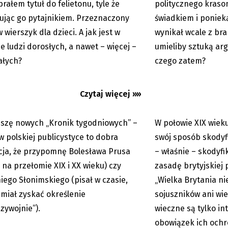
rałem tytuł do felietonu, tyle że
politycznego kraso
ując go pytajnikiem. Przeznaczony
świadkiem i poniek
 wierszyk dla dzieci. A jak jest w
wynikał wcale z bra
ie ludzi dorosłych, a nawet – więcej –
umieliby sztuką arg
ałych?
czego zatem?
sty i Kon-teksty Łęckiego:
Pre-teksty i Kon-tek
iowe i filmowe
Sojusze i interesy
Czytaj więcej »»
iszę nowych „Kronik tygodniowych” –
W połowie XIX wiek
17.03.2026
w polskiej publicystyce to dobra
swój sposób skodyfi
cja, że przypomnę Bolesława Prusa
– właśnie – skodyf
ł na przełomie XIX i XX wieku) czy
zasadę brytyjskiej p
iego Słonimskiego (pisał w czasie,
„Wielka Brytania n
 miał zyskać określenie
sojuszników ani wi
zywojnie”).
wieczne są tylko int
obowiązek ich ochr