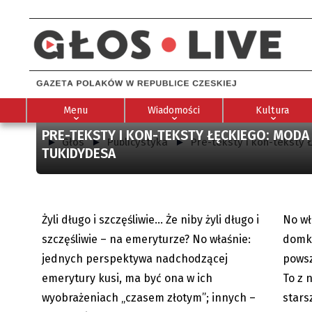
Menu
Wiadomości
Kultura
PRE-TEKSTY I KON-TEKSTY ŁĘCKIEGO: MODA
Głos
Publicystyka
Pre-teksty i kon-teksty 
TUKIDYDESA
Pre-teksty i Kon-teksty Łęckiego:
Pre-tes
»Żyli długo i szczęśliwie…«
Wolnoć
Żyli długo i szczęśliwie... Że niby żyli długo i
No wł
21.04.2026
szczęśliwie – na emeryturze? No właśnie:
domku
jednych perspektywa nadchodzącej
powsz
emerytury kusi, ma być ona w ich
To z 
wyobrażeniach „czasem złotym”; innych –
stars