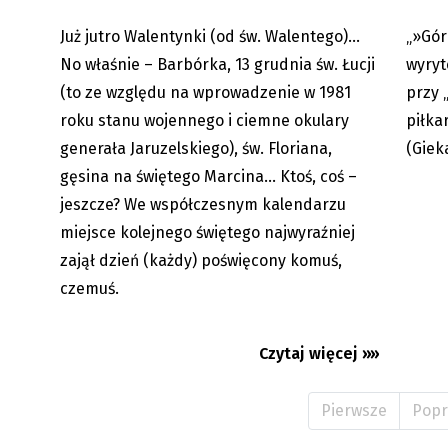
Już jutro Walentynki (od św. Walentego)...
„»Gór
10.02.2026
No właśnie – Barbórka, 13 grudnia św. Łucji
wyryt
(to ze względu na wprowadzenie w 1981
przy 
roku stanu wojennego i ciemne okulary
piłka
generała Jaruzelskiego), św. Floriana,
(Giek
gęsina na świętego Marcina... Ktoś, coś –
jeszcze? We współczesnym kalendarzu
miejsce kolejnego świętego najwyraźniej
zajął dzień (każdy) poświęcony komuś,
czemuś.
Czytaj więcej »»
Pierwsze
Popr