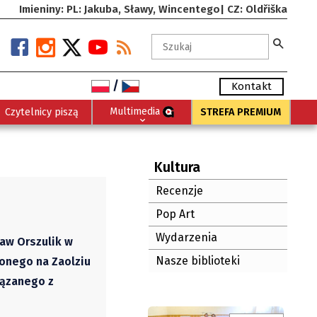
Imieniny: PL: Jakuba, Sławy, Wincentego| CZ: Oldřiška
/
Kontakt
Multimedia
Czytelnicy piszą
STREFA PREMIUM
Kultura
Recenzje
Pop Art
Wydarzenia
ław Orszulik w
Nasze biblioteki
zonego na Zaolziu
iązanego z