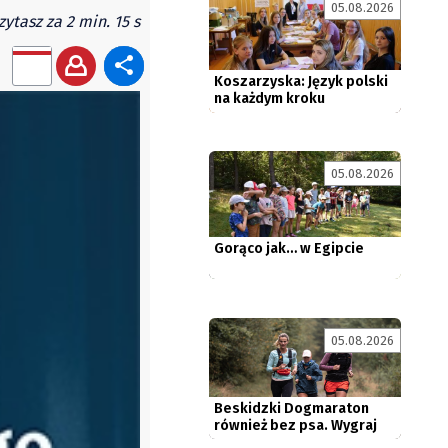
05.08.2026
zytasz za 2 min. 15 s
Koszarzyska: Język polski
na każdym kroku
05.08.2026
Gorąco jak… w Egipcie
05.08.2026
Beskidzki Dogmaraton
również bez psa. Wygraj
darmowe...