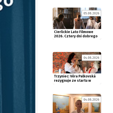
05.08.2026
Cierlickie Lato Filmowe
2026. Cztery dni dobrego
kina...
04.08.2026
Trzyniec: Věra Palkovská
rezygnuje ze startu w
wyborach
04.08.2026
Jubileuszowa wystawa
stonawskiej malarki