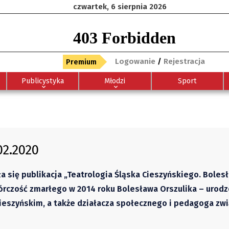
czwartek, 6 sierpnia 2026
Logowanie
/
Rejestracja
Premium
Publicystyka
Młodzi
Sport
02.2020
a się publikacja „Teatrologia Śląska Cieszyńskiego. Boles
wórczość zmarłego w 2014 roku Bolesława Orszulika – urod
u Cieszyńskim, a także działacza społecznego i pedagoga zw