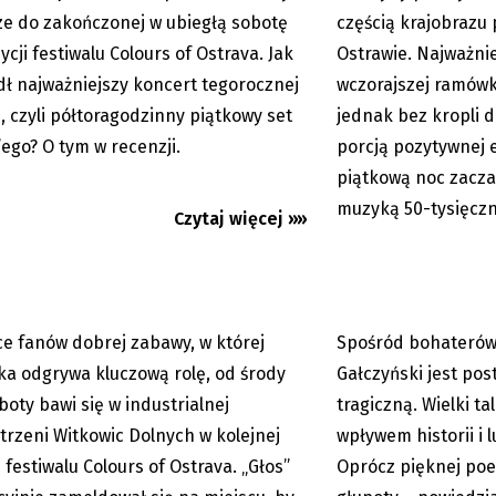
ze do zakończonej w ubiegłą sobotę
częścią krajobrazu
ycji festiwalu Colours of Ostrava. Jak
Ostrawie. Najważni
ł najważniejszy koncert tegorocznej
wczorajszej ramówki
 of Ostrava: Twenty One
Wielki talent miesza
i, czyli półtoragodzinny piątkowy set
jednak bez kropli d
odpalili petardę
historii i ludzkimi sł
ego? O tym w recenzji.
porcją pozytywnej 
piątkową noc zacz
muzyką 50-tysięczn
Czytaj więcej »»
ce fanów dobrej zabawy, w której
Spośród bohaterów,
16.07.2026
Premium
a odgrywa kluczową rolę, od środy
Gałczyński jest pos
boty bawi się w industrialnej
tragiczną. Wielki ta
trzeni Witkowic Dolnych w kolejnej
wpływem historii i 
i festiwalu Colours of Ostrava. „Głos”
Oprócz pięknej poez