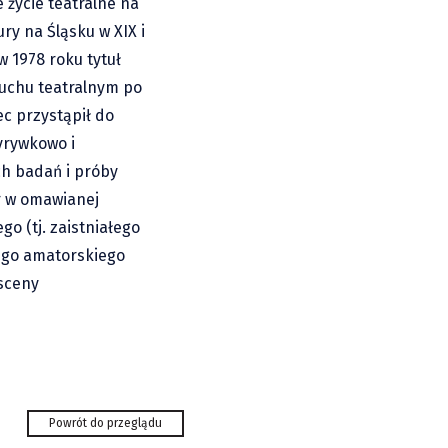
 życie teatralne na
ry na Śląsku w XIX i
w 1978 roku tytuł
ruchu teatralnym po
ec przystąpił do
yrywkowo i
ch badań i próby
r w omawianej
o (tj. zaistniałego
iego amatorskiego
 sceny
ię polska
 z żelaza«
Powrót do przeglądu