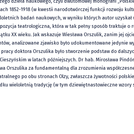
zego dzieła naukowego, czyli dwutomowej monografii „Polskie
ch 1852-1918 (w kwestii narodotwórczej funkcji rozwoju kultu
eloletnich badań naukowych, w wyniku których autor uzyskał 
pozycja teatrologiczna, która w tak pełny sposób traktuje o 
ątku XX wieku. Jak wskazuje Wiesława Orszulik, zanim jej ojci
ntów, analizowane zjawisko było udokumentowane jedynie w
pracy doktora Orszulika było stworzenie podstaw do dalszy
 Cieszyńskim w latach późniejszych. Dr hab. Mirosława Pindó
ława Orszulika za fundamentalną dla zrozumienia współczesneg
eatralnego po obu stronach Olzy, zwłaszcza żywotności polsk
adku wieloletnią tradycję (w tym dziewiętnastowieczne wzory
ów: Bieg Przełajowy i Rajd
45 lat temu odbyła s
premiera »Człowieka