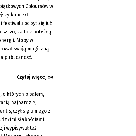
 piątkowych Coloursów w
ejszy koncert
 festiwalu odbył się już
 się z wpływem
eszczu, za to z potężną
abościami
energii. Moby w
arował swoją magiczną
ą publiczność.
Czytaj więcej »»
 o których pisałem,
14.07.2026
tacią najbardziej
lent łączył się u niego z
ludzkimi słabościami.
ji wypisywał też