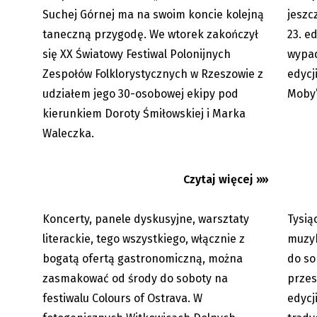
Suchej Górnej ma na swoim koncie kolejną
jeszc
taneczną przygodę. We wtorek zakończył
23. ed
się XX Światowy Festiwal Polonijnych
wypad
Colours of Ostrava: Energiczna LP
Colours
Zespołów Folklorystycznych w Rzeszowie z
edycj
rozhuśtała czwartek, dziś...
Pilots 
udziałem jego 30-osobowej ekipy pod
Moby’
kierunkiem Doroty Śmiłowskiej i Marka
Waleczka.
Czytaj więcej »»
Koncerty, panele dyskusyjne, warsztaty
Tysią
17.07.2026
literackie, tego wszystkiego, włącznie z
muzyk
bogatą ofertą gastronomiczną, można
do so
zasmakować od środy do soboty na
przes
festiwalu Colours of Ostrava. W
edycj