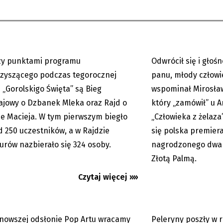
zy punktami programu
Odwrócił się i głoś
01.08.2026
zyszącego podczas tegorocznej
panu, młody człowie
i „Gorolskigo Święta” są Bieg
wspominał Mirosław
ajowy o Dzbanek Mleka oraz Rajd o
który „zamówił” u 
: Moby na Colours of
Colours of Ostrava: 
e Macieja. W tym pierwszym biegło
„Człowieka z żelaza”
. Nasza recenzja
przyszedł Moby
 250 uczestników, a w Rajdzie
się polska premiera
zego...
urów nazbierało się 324 osoby.
nagrodzonego dwa 
Złotą Palmą.
Czytaj więcej »»
nowszej odsłonie Pop Artu wracamy
Peleryny poszły w r
23.07.2026
um