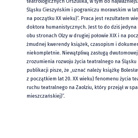
teatrologicznych Orszulika, w tym do najważniejs
Śląsku Cieszyńskim i pograniczu morawskim w lata
na początku XX wieku)”. Praca jest rezultatem wi
doktora humanistycznych. Jest to do dziś jedyna 
obu stronach Olzy w drugiej połowie XIX i na pocz
żmudnej kwerendy książek, czasopism i dokume
niekompletnie. Niewątpliwą zasługą dwutomowej 
zrozumienia rozwoju życia teatralnego na Śląsku
publikacji pisze, że „uznać należy książkę Boles
z początkiem lat 20. XX wieku) fenomenu życia t
ruchu teatralnego na Zaolziu, który przejął w sp
mieszczańskiej)”.
Jabłonków: Językiem tego świata
Jabłonk
jest radość i gościnność