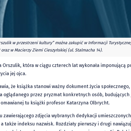
rszulik w przestrzeni kultury” można zakupić w Informacji Turystyczn
 oraz w Macierzy Ziemi Cieszyńskiej (ul. Stalmacha 14).
wa Orszulik, która w ciągu czterech lat wykonała imponującą 
cia jej ojca.
awia, że książka stanowi ważny dokument życia społecznego, 
ia oglądanego przez pryzmat konkretnych osób, budujących j
 omawianej tu książki profesor Katarzyna Olbrycht.
ksu zawierającego zdjęcia wybranych dedykacji umieszczonyc
 a także indeksu nazwisk. Rozdziały pierwszy i drugi nawiąz