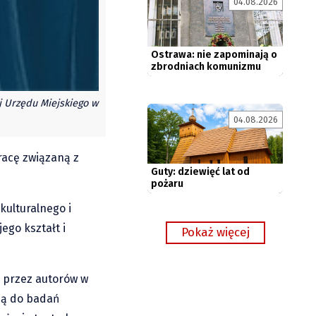
04.08.2026
zbrodniach komunizmu
ej Urzędu Miejskiego w
Guty: dziewięć lat od
pożaru
04.08.2026
pracę związaną z
kulturalnego i
ego kształt i
h przez autorów w
ują do badań