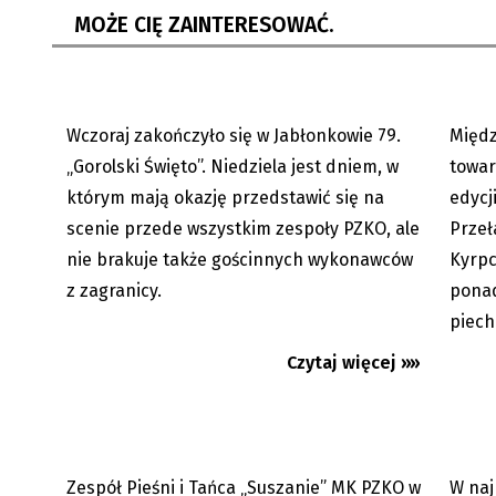
MOŻE CIĘ ZAINTERESOWAĆ.
Wczoraj zakończyło się w Jabłonkowie 79.
Międ
03.08.2026
„Gorolski Święto”. Niedziela jest dniem, w
towar
którym mają okazję przedstawić się na
edycj
scenie przede wszystkim zespoły PZKO, ale
Przeł
Tydzień polonijnego folkloru.
Pop Art
nie brakuje także gościnnych wykonawców
Kyrpc
Taneczna przygoda „Suszan”...
Ostrava
z zagranicy.
ponad
najleps
piech
Czytaj więcej »»
Zespół Pieśni i Tańca „Suszanie” MK PZKO w
W naj
24.07.2026
Premi