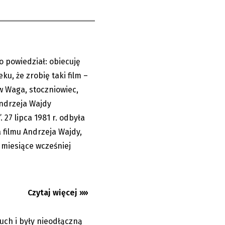
no powiedział: obiecuję
27.07.2026
ku, że zrobię taki film –
 Waga, stoczniowiec,
Andrzeja Wajdy
A po burzy
. 27 lipca 1981 r. odbyła
 filmu Andrzeja Wajdy,
miesiące wcześniej
Czytaj więcej »»
uch i były nieodłączną
18.07.2026