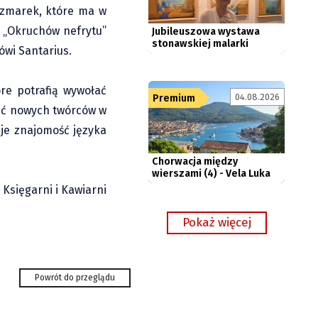
aczmarek, które ma w
o „Okruchów nefrytu”
ówi Santarius.
óre potrafią wywołać
Chorwacja między
04.08.2026
Premium
wierszami (4) - Vela Luka
wać nowych twórców w
uje znajomość języka
 Księgarni i Kawiarni
ię polska
 z żelaza«
Powrót do przeglądu