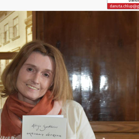
Danut
danuta.chlup@gl