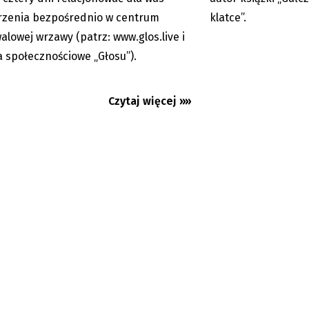
zenia bezpośrednio w centrum
klatce”.
walowej wrzawy (patrz: www.glos.live i
 społecznościowe „Głosu”).
Czytaj więcej »»
na: potańcówka przy świetle
Pop Art: Zwycięski w
czasem. Deep Purple 