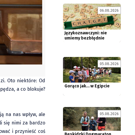
06.08.2026
Językoznawczyni: nie
umiemy bezbłędnie
rozpoznawać...
05.08.2026
Gorąco jak… w Egipcie
zi. Oto niektóre: Od
apędza, a co blokuje?
ją na nas wpływ, ale
05.08.2026
Beskidzki Dogmaraton
również bez psa. Wygraj
li się nimi za bardzo
darmowe...
wać i przynieść coś