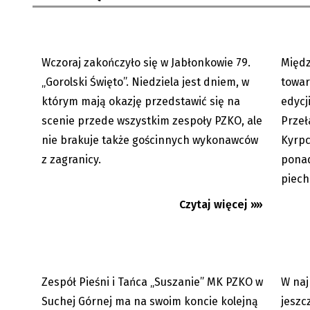
Wczoraj zakończyło się w Jabłonkowie 79.
Międ
03.08.2026
„Gorolski Święto”. Niedziela jest dniem, w
towar
którym mają okazję przedstawić się na
edycj
scenie przede wszystkim zespoły PZKO, ale
Przeł
nie brakuje także gościnnych wykonawców
Kyrpc
Tydzień polonijnego folkloru.
Pop Art
z zagranicy.
ponad
Taneczna przygoda „Suszan”...
Ostrava
piech
najleps
Czytaj więcej »»
Zespół Pieśni i Tańca „Suszanie” MK PZKO w
W naj
24.07.2026
Premi
Suchej Górnej ma na swoim koncie kolejną
jeszc