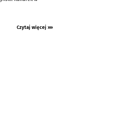
Czytaj więcej »»
yścig z
na albumie...