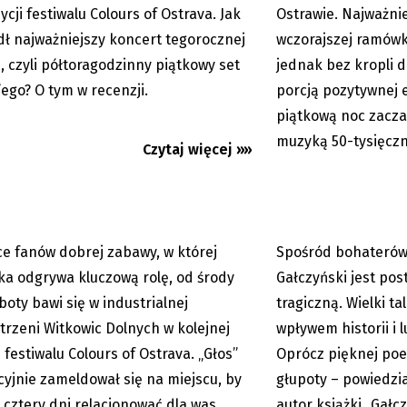
ycji festiwalu Colours of Ostrava. Jak
Ostrawie. Najważni
ł najważniejszy koncert tegorocznej
wczorajszej ramówki
i, czyli półtoragodzinny piątkowy set
jednak bez kropli d
 of Ostrava: Twenty One
Wielki talent miesza
ego? O tym w recenzji.
porcją pozytywnej 
odpalili petardę
historii i ludzkimi sł
piątkową noc zacz
muzyką 50-tysięczn
Czytaj więcej »»
ce fanów dobrej zabawy, w której
Spośród bohaterów,
16.07.2026
Premium
a odgrywa kluczową rolę, od środy
Gałczyński jest pos
boty bawi się w industrialnej
tragiczną. Wielki ta
trzeni Witkowic Dolnych w kolejnej
wpływem historii i 
i festiwalu Colours of Ostrava. „Głos”
Oprócz pięknej poez
cyjnie zameldował się na miejscu, by
głupoty – powiedzi
 cztery dni relacjonować dla was
autor książki „Gałc