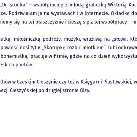
j „Od środka” – współpracuję z młodą graficzką Wiktorią K
ace. Podziwiałam je na wystawach i w Internecie. Okładkę d
emy się na tej płaszczyźnie i cieszę się z tej współpracy – m
oetką, miłośniczką podróży, muzyki, wrażliwą na „słowa, kt
 powieść nosi tytuł „Skorupkę rozbić młotkiem”. Lubi odkry
t bohemistką, pracuje w firmie, gdzie na co dzień wykorzyst
zeskich poetów.
hów w Czeskim Cieszynie czy też w Księgarni Piastowskiej, w
ecji Cieszyńskiej po drugiej stronie Olzy.
ów: Bieg Przełajowy i Rajd
45 lat temu odbyła s
premiera »Człowieka