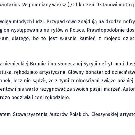
 Santarius. Wspomniany wiersz („Od korzeni”) stanowi motto p
dwojga młodych ludzi. Przypadkowo znajdują na drodze nefryt
region występowania nefrytów w Polsce. Prawdopodobnie dost
łam dlatego, bo to jest właśnie kamień z mojego dziec
w niemieckiej Bremie i na słonecznej Sycylii nefryt ma i dos
tuka, rękodzieło artystyczne. Główny bohater od dzieciństw
onek, lecz nie sądził, że z tymi zdolnościami zwiąże później
entów i nie warto rezygnować ze swoich pasji i marzeń. Auto
rdzo podziwia i ceni rękodzieło.
em Stowarzyszenia Autorów Polskich. Cieszyńskiej artystc