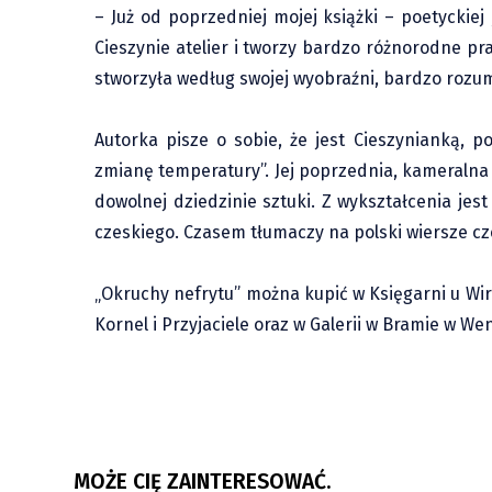
– Już od poprzedniej mojej książki – poetyckie
Cieszynie atelier i tworzy bardzo różnorodne pr
stworzyła według swojej wyobraźni, bardzo rozumi
Autorka pisze o sobie, że jest Cieszynianką, p
zmianę temperatury”. Jej poprzednia, kameralna
dowolnej dziedzinie sztuki. Z wykształcenia jes
czeskiego. Czasem tłumaczy na polski wiersze c
„Okruchy nefrytu” można kupić w Księgarni u Wirt
Kornel i Przyjaciele oraz w Galerii w Bramie w Wen
Jabłonków: Językiem tego świata
Jabłonk
jest radość i gościnność
MOŻE CIĘ ZAINTERESOWAĆ.