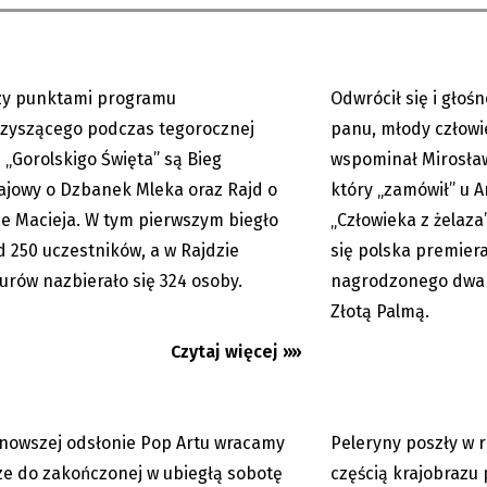
zy punktami programu
Odwrócił się i głoś
01.08.2026
zyszącego podczas tegorocznej
panu, młody człowie
i „Gorolskigo Święta” są Bieg
wspominał Mirosław
ajowy o Dzbanek Mleka oraz Rajd o
który „zamówił” u 
e Macieja. W tym pierwszym biegło
„Człowieka z żelaza”
: Moby na Colours of
Colours of Ostrava: 
 250 uczestników, a w Rajdzie
się polska premiera
. Nasza recenzja
przyszedł Moby
urów nazbierało się 324 osoby.
nagrodzonego dwa 
zego...
Złotą Palmą.
Czytaj więcej »»
nowszej odsłonie Pop Artu wracamy
Peleryny poszły w r
23.07.2026
um
ze do zakończonej w ubiegłą sobotę
częścią krajobrazu