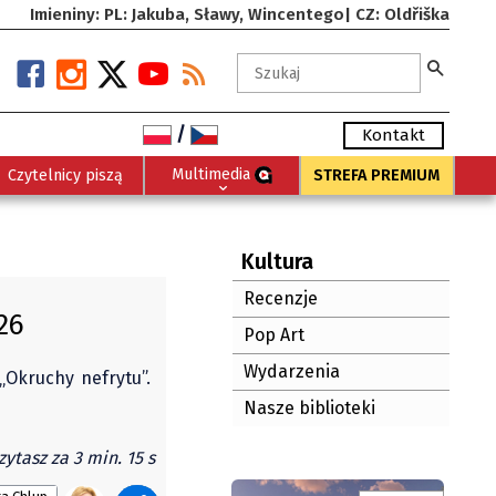
Imieniny: PL: Jakuba, Sławy, Wincentego| CZ: Oldřiška
/
Kontakt
Multimedia
Czytelnicy piszą
STREFA PREMIUM
Kultura
Recenzje
26
Pop Art
Wydarzenia
„Okruchy nefrytu”.
Nasze biblioteki
zytasz za 3 min. 15 s