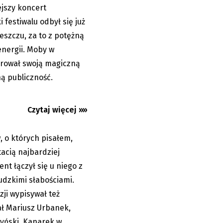
ejszy koncert
 festiwalu odbył się już
eszczu, za to z potężną
 się z wpływem
energii. Moby w
abościami
arował swoją magiczną
ą publiczność.
Czytaj więcej »»
 o których pisałem,
14.07.2026
tacią najbardziej
lent łączył się u niego z
ludzkimi słabościami.
ji wypisywał też
ał Mariusz Urbanek,
zyński. Kanarek w