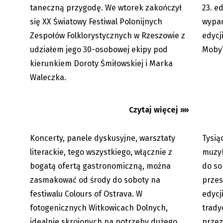
taneczną przygodę. We wtorek zakończył
23. ed
się XX Światowy Festiwal Polonijnych
wypad
Zespołów Folklorystycznych w Rzeszowie z
edycj
Colours of Ostrava: Energiczna LP
Colours
udziałem jego 30-osobowej ekipy pod
Moby’
rozhuśtała czwartek, dziś...
Pilots 
kierunkiem Doroty Śmiłowskiej i Marka
Waleczka.
Czytaj więcej »»
Koncerty, panele dyskusyjne, warsztaty
Tysią
17.07.2026
literackie, tego wszystkiego, włącznie z
muzyk
bogatą ofertą gastronomiczną, można
do so
zasmakować od środy do soboty na
przes
festiwalu Colours of Ostrava. W
edycj
fotogenicznych Witkowicach Dolnych,
trady
idealnie skrojonych na potrzeby dużego
przez