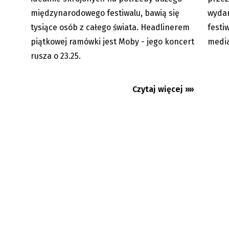
międzynarodowego festiwalu, bawią się
wydar
tysiące osób z całego świata. Headlinerem
festi
piątkowej ramówki jest Moby - jego koncert
media
rusza o 23.25.
Czytaj więcej »»
Trzyniec: przegląd w krainie
Karpęt
deszczowców
gwiazd