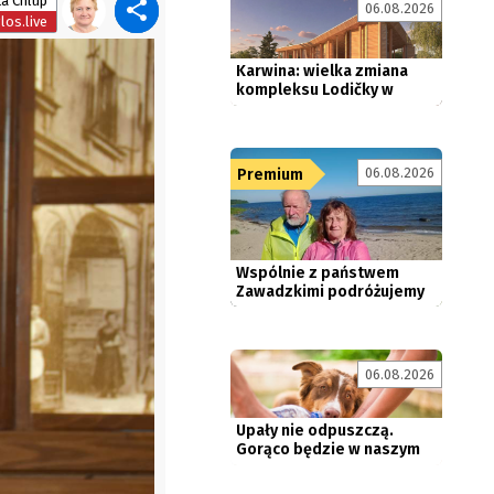
a Chlup
06.08.2026
os.live
Karwina: wielka zmiana
kompleksu Lodičky w
parku Boženy...
06.08.2026
Premium
Wspólnie z państwem
Zawadzkimi podróżujemy
rowerem...
06.08.2026
Upały nie odpuszczą.
Gorąco będzie w naszym
regionie...