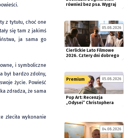
owieści.
y z tytułu, choć one
05.08.2026
Cierlickie Lato Filmowe
ały się tam z jakimś
2026. Cztery dni dobrego
kina...
iństwa, ja sama go
łowne, i symboliczne
Pop Art: Recenzja
a był bardzo zdolny,
„Odysei” Christophera
05.08.2026
Premium
 swoje życie. Powieść
Nolana....
rka zdradza, że sama
e zleciła wykonanie
Jubileuszowa wystawa
04.08.2026
stonawskiej malarki