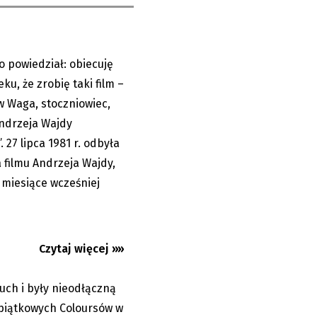
no powiedział: obiecuję
27.07.2026
ku, że zrobię taki film –
 Waga, stoczniowiec,
Andrzeja Wajdy
. 27 lipca 1981 r. odbyła
A po burzy
 filmu Andrzeja Wajdy,
miesiące wcześniej
Czytaj więcej »»
uch i były nieodłączną
18.07.2026
 piątkowych Coloursów w