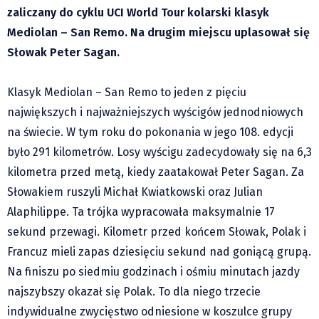
Czechy
zaliczany do cyklu UCI World Tour kolarski klasyk
Polska
Mediolan – San Remo. Na drugim miejscu uplasował się
Świat
Słowak Peter Sagan.
Kongres Polaków
Klasyk Mediolan – San Remo to jeden z pięciu
Sejmiki Gminne 2024
największych i najważniejszych wyścigów jednodniowych
PZKO
na świecie. W tym roku do pokonania w jego 108. edycji
Placówki dyplomatyczne w CZ
było 291 kilometrów. Losy wyścigu zadecydowały się na 6,3
English Voice
kilometra przed metą, kiedy zaatakował Peter Sagan. Za
Kultura
Słowakiem ruszyli Michał Kwiatkowski oraz Julian
Recenzje
Alaphilippe. Ta trójka wypracowała maksymalnie 17
Pop Art
sekund przewagi. Kilometr przed końcem Słowak, Polak i
Wydarzenia
Francuz mieli zapas dziesięciu sekund nad goniącą grupą.
Nasze biblioteki
Na finiszu po siedmiu godzinach i ośmiu minutach jazdy
Publicystyka
najszybszy okazał się Polak. To dla niego trzecie
indywidualne zwycięstwo odniesione w koszulce grupy
Zdaniem...