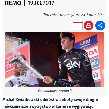
REMO
| 19.03.2017
Autorzy
Wydawca
Ten tekst przeczytasz za 1 min. 30 s
Fundusz Rozwoju Zaolzia
Kontakt
Sekretariat
Redaktorzy
Napisz artykuł
Zamów prenumeratę
Reklama
RODO (GDPR)
OGÓLNE WARUNKI HANDLOWE
Všeobecné obchodní podmínky
Fot. milanosanremo.it
Wiadomości
Michał Kwiatkowski odniósł w sobotę swoje drugie
Region
najważniejsze zwycięstwo w karierze wygrywając