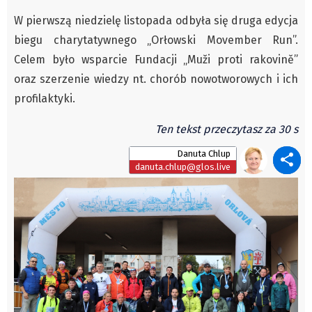
Autorzy
W pierwszą niedzielę listopada odbyła się druga edycja
Wydawca
biegu charytatywnego „Orłowski Movember Run”.
Fundusz Rozwoju Zaolzia
Celem było wsparcie Fundacji „Muži proti rakovině”
oraz szerzenie wiedzy nt. chorób nowotworowych i ich
Kontakt
profilaktyki.
Sekretariat
Redaktorzy
Ten tekst przeczytasz za 30 s
Napisz artykuł
Danuta Chlup
Zamów prenumeratę
danuta.chlup@glos.live
Reklama
RODO (GDPR)
OGÓLNE WARUNKI HANDLOWE
Všeobecné obchodní podmínky
Wiadomości
Region