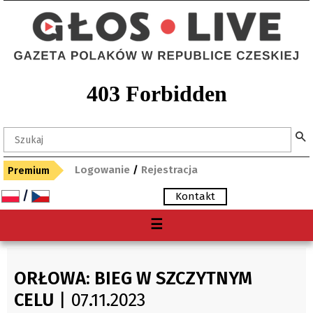
Logowanie
/
Rejestracja
Premium
/
Kontakt
Menu
☰
O nas
Premium
ORŁOWA: BIEG W SZCZYTNYM
Gdzie kupię "Głos"?
CELU
| 07.11.2023
Archiwum