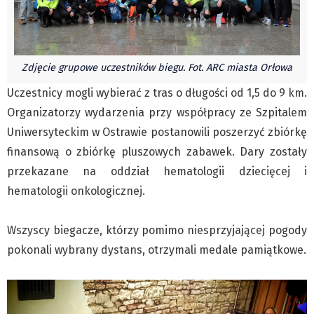
Czechy
Polska
Świat
Zdjęcie grupowe uczestników biegu. Fot. ARC miasta Orłowa
Kongres Polaków
Sejmiki Gminne 2024
Uczestnicy mogli wybierać z tras o długości od 1,5 do 9 km.
Organizatorzy wydarzenia przy współpracy ze Szpitalem
PZKO
Uniwersyteckim w Ostrawie postanowili poszerzyć zbiórkę
Placówki dyplomatyczne w CZ
finansową o zbiórkę pluszowych zabawek. Dary zostały
English Voice
przekazane na oddział hematologii dziecięcej i
Kultura
hematologii onkologicznej.
Recenzje
Pop Art
Wszyscy biegacze, którzy pomimo niesprzyjającej pogody
Wydarzenia
pokonali wybrany dystans, otrzymali medale pamiątkowe.
Nasze biblioteki
Publicystyka
Zdaniem...