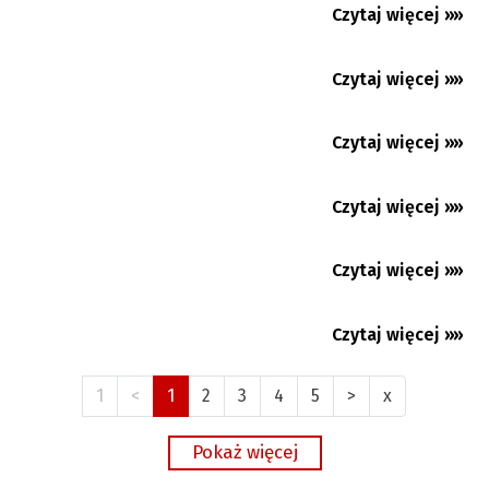
Debiut Lewandowskiego w Chicago Fire
Czytaj więcej »»
27.07.2026
Więcej pytań, niż odpowiedzi. Huśtawka
Czytaj więcej »»
27.07.2026
nastrojów w Baniku...
Bieg „O Gliniany Dzbanek Mleka”. Można się
Czytaj więcej »»
24.07.2026
zgłaszać!
Czytaj więcej »»
23.07.2026
Czytaj więcej »»
21.07.2026
Czytaj więcej »»
21.07.2026
1
<
1
2
3
4
5
>
x