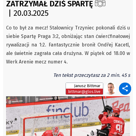
ZATRZYMAŁ DZIŚ SPARTĘ
Autorzy
| 20.03.2025
Wydawca
Fundusz Rozwoju Zaolzia
Co to był za mecz! Stalownicy Trzyniec pokonali dziś u
Kontakt
siebie Spartę Praga 3:2, obniżając stan ćwierćfinałowej
Sekretariat
rywalizacji na 1:2. Fantastycznie bronił Ondřej Kacetl,
ale świetnie zagrała cała drużyna. W piątek od 18.00 w
Redaktorzy
Werk Arenie mecz numer 4.
Napisz artykuł
Zamów prenumeratę
Ten tekst przeczytasz za 2 min. 45 s
Reklama
Janusz Bittmar
RODO (GDPR)
bittmar@glos.live
OGÓLNE WARUNKI HANDLOWE
Všeobecné obchodní podmínky
Wiadomości
Region