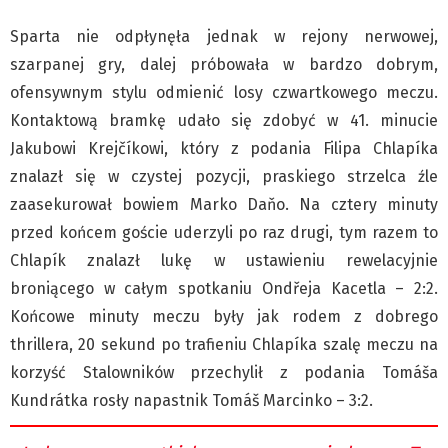
Klub Podróżnika ZA OKNEM
Sparta nie odpłynęła jednak w rejony nerwowej,
Sport
szarpanej gry, dalej próbowała w bardzo dobrym,
Czytelnicy piszą
ofensywnym stylu odmienić losy czwartkowego meczu.
Multimedia
Kontaktową bramkę udało się zdobyć w 41. minucie
Obiektyw Głosu
Jakubowi Krejčíkowi, który z podania Filipa Chlapíka
Fotoreportaże
znalazł się w czystej pozycji, praskiego strzelca źle
studio glos.live
zaasekurował bowiem Marko Daňo. Na cztery minuty
Głos Brandysa
przed końcem goście uderzyli po raz drugi, tym razem to
YouTube glos.live
Chlapík znalazł lukę w ustawieniu rewelacyjnie
Głos News
broniącego w całym spotkaniu Ondřeja Kacetla – 2:2.
Końcowe minuty meczu były jak rodem z dobrego
Mrózek i Maćkowiak
thrillera, 20 sekund po trafieniu Chlapíka szalę meczu na
PODCAST "GŁOS MAMY"
korzyść Stalowników przechylił z podania Tomáša
STREFA PREMIUM
Kundrátka rosły napastnik Tomáš Marcinko – 3:2.