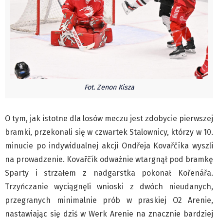
Czechy
Polska
Świat
Kongres Polaków
Sejmiki Gminne 2024
PZKO
Fot. Zenon Kisza
Placówki dyplomatyczne w CZ
English Voice
O tym, jak istotne dla losów meczu jest zdobycie pierwszej
Kultura
bramki, przekonali się w czwartek Stalownicy, którzy w 10.
Recenzje
minucie po indywidualnej akcji Ondřeja Kovařčíka wyszli
Pop Art
na prowadzenie. Kovařčík odważnie wtargnął pod bramkę
Wydarzenia
Sparty i strzałem z nadgarstka pokonał Kořenářa.
Nasze biblioteki
Trzyńczanie wyciągnęli wnioski z dwóch nieudanych,
Publicystyka
przegranych minimalnie prób w praskiej O2 Arenie,
Zdaniem...
nastawiając się dziś w Werk Arenie na znacznie bardziej