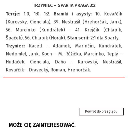
TRZYNIEC – SPARTA PRAGA 3:2
Tercje:
1:0, 1:0, 1:2.
Bramki i asysty:
10. Kovařčík
(Kurovský, Cienciala), 39. Nestrašil (Hrehorčák, Jank),
56. Marcinko (Kundrátek) – 41. Krejčík (Chlapík,
Špaček), 56. Chlapík (Horák).
Stan serii:
2:1 dla Sparty.
Trzyniec:
Kacetl – Adámek, Marinčin, Kundrátek,
Nedomlel, Jank, Koch – M. Růžička, Marcinko, Teplý –
Hudáček, Cienciala, Daňo – Kurovský, Nestrašil,
Kovařčík – Dravecký, Roman, Hrehorčák.
Chance Liga Narodowa: Nasze zespoły ze
zmiennym szczęściem....
Tour de Pologne - Holender Lemmen wygrał
Powrót do przeglądu
etap w Karpaczu i został...
MOŻE CIĘ ZAINTERESOWAĆ.
Beskidzki Dogmaraton również bez psa.