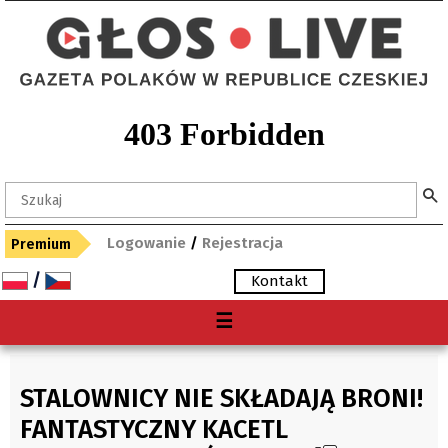
Logowanie
/
Rejestracja
Premium
/
Kontakt
Menu
☰
O nas
Premium
STALOWNICY NIE SKŁADAJĄ BRONI!
Gdzie kupię "Głos"?
FANTASTYCZNY KACETL
Archiwum