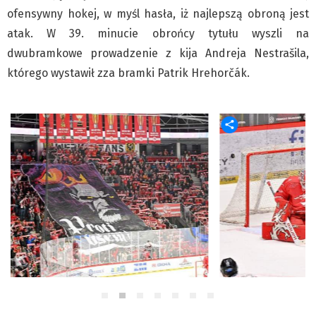
ofensywny hokej, w myśl hasła, iż najlepszą obroną jest
Pre-teksty i kon-teksty Łęckiego
atak. W 39. minucie obrońcy tytułu wyszli na
Na posiónku pisane Milerskiego (archiwum)
dwubramkowe prowadzenie z kija Andreja Nestrašila,
Na granicy Księstwa Drobika (archiwum)
którego wystawił zza bramki Patrik Hrehorčák.
Podróże małe i duże Skałki
Historia
Podróże
Wywiady
Rodziny wielodzietne
Nauka
Młodzi
Przedszkola
Szkoły podstawowe
Szkoły średnie
Studia