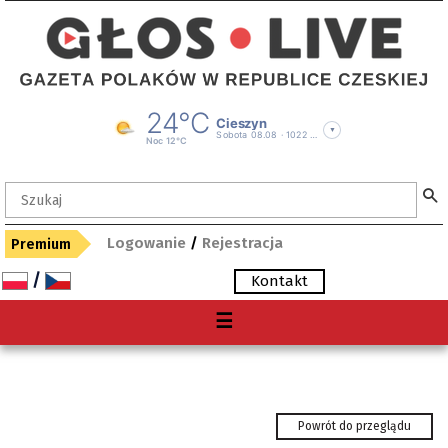
Logowanie
/
Rejestracja
Premium
/
Kontakt
Menu
☰
O nas
Premium
Gdzie kupię "Głos"?
Powrót do przeglądu
Archiwum