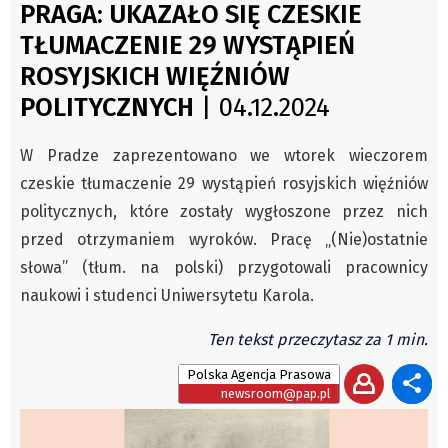
PRAGA: UKAZAŁO SIĘ CZESKIE
Archiwum
Świat
TŁUMACZENIE 29 WYSTĄPIEŃ
Autorzy
Kongres Polaków
ROSYJSKICH WIĘŹNIÓW
Wydawca
PZKO
POLITYCZNYCH
| 04.12.2024
Fundusz Rozwoju Zaolzia
Kontakt
W Pradze zaprezentowano we wtorek wieczorem
Sekretariat
czeskie tłumaczenie 29 wystąpień rosyjskich więźniów
Redaktorzy
politycznych, które zostały wygłoszone przez nich
Napisz artykuł
przed otrzymaniem wyroków. Pracę „(Nie)ostatnie
Zamów prenumeratę
słowa” (tłum. na polski) przygotowali pracownicy
Reklama
naukowi i studenci Uniwersytetu Karola.
RODO (GDPR)
Ten tekst przeczytasz za 1 min.
OGÓLNE WARUNKI HANDLOWE
Polska Agencja Prasowa
Všeobecné obchodní podmínky
newsroom@pap.pl
Wiadomości
Region