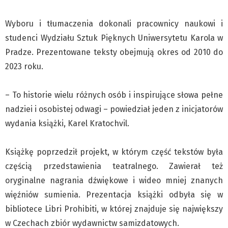
Zdaniem...
Pre-teksty i kon-teksty Łęckiego
Wyboru i tłumaczenia dokonali pracownicy naukowi i
Na posiónku pisane Milerskiego (archiwum)
studenci Wydziału Sztuk Pięknych Uniwersytetu Karola w
Pradze. Prezentowane teksty obejmują okres od 2010 do
Na granicy Księstwa Drobika (archiwum)
2023 roku.
Podróże małe i duże Skałki
Historia
– To historie wielu różnych osób i inspirujące słowa pełne
Podróże
nadziei i osobistej odwagi – powiedział jeden z inicjatorów
Wywiady
wydania książki, Karel Kratochvil.
Rodziny wielodzietne
Nauka
Książkę poprzedził projekt, w którym część tekstów była
Młodzi
częścią przedstawienia teatralnego. Zawierał też
Przedszkola
oryginalne nagrania dźwiękowe i wideo mniej znanych
więźniów sumienia. Prezentacja książki odbyła się w
Szkoły podstawowe
bibliotece Libri Prohibiti, w której znajduje się największy
Szkoły średnie
w Czechach zbiór wydawnictw samizdatowych.
Studia