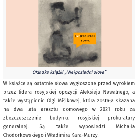
Czechy
Polska
Świat
Kongres Polaków
Sejmiki Gminne 2024
PZKO
Placówki dyplomatyczne w CZ
Okładka książki „(Ne)poslední slova”
English Voice
W książce są ostatnie słowa wygłoszone przed wyrokiem
Kultura
przez lidera rosyjskiej opozycji Aleksieja Nawalnego, a
Recenzje
także wystąpienie Olgi Mišikowej, która została skazana
Pop Art
na dwa lata aresztu domowego w 2021 roku za
Wydarzenia
zbezczeszczenie budynku rosyjskiej prokuratury
Nasze biblioteki
generalnej. Są także wypowiedzi Michaiła
Publicystyka
Chodorkowskiego i Władimira Kara-Murzy.