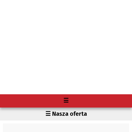
Menu
☰
O nas
Region
☰ Nasza oferta
Premium
Czechy
Gdzie kupię "Głos"?
Polska