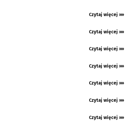
Od 2027 roku wyższa płaca minimalna
Czytaj więcej »»
20.07.2026
Premium
Bratysława przejmuje roczne
przewodnictwo w Grupie Wyszehradzkiej
Czytaj więcej »»
13.07.2026
Praga: letnie czwartki z polskim filmem
Czytaj więcej »»
13.07.2026
Sąd Konstytucyjny nakazał, aby rząd włączył
prezydenta...
Czytaj więcej »»
07.07.2026
Praga: Kilka tysięcy osób protestowało
przeciwko zmianom w...
Czytaj więcej »»
01.07.2026
Czytaj więcej »»
30.06.2026
Czytaj więcej »»
25.06.2026