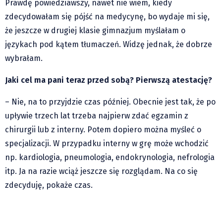
Prawdę powiedziawszy, nawet nie wiem, kiedy
zdecydowałam się pójść na medycynę, bo wydaje mi się,
że jeszcze w drugiej klasie gimnazjum myślałam o
językach pod kątem tłumaczeń. Widzę jednak, że dobrze
wybrałam.
Jaki cel ma pani teraz przed sobą? Pierwszą atestację?
– Nie, na to przyjdzie czas później. Obecnie jest tak, że po
upływie trzech lat trzeba najpierw zdać egzamin z
chirurgii lub z interny. Potem dopiero można myśleć o
specjalizacji. W przypadku interny w grę może wchodzić
np. kardiologia, pneumologia, endokrynologia, nefrologia
Danuta Branna: Rodzina wielodzietna
itp. Ja na razie wciąż jeszcze się rozglądam. Na co się
zasługuje na uwagę i wsparcie
zdecyduję, pokaże czas.
Maria Jarnot: Jestem za nauką od ósmej
Wielka historia miała wpływ na rozwój