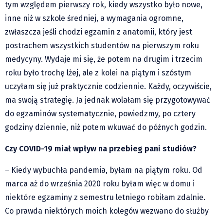
Klub Podróżnika ZA OKNEM
tym względem pierwszy rok, kiedy wszystko było nowe,
inne niż w szkole średniej, a wymagania ogromne,
Sport
zwłaszcza jeśli chodzi egzamin z anatomii, który jest
Czytelnicy piszą
postrachem wszystkich studentów na pierwszym roku
Multimedia
medycyny. Wydaje mi się, że potem na drugim i trzecim
Obiektyw Głosu
roku było trochę lżej, ale z kolei na piątym i szóstym
Fotoreportaże
uczyłam się już praktycznie codziennie. Każdy, oczywiście,
studio glos.live
ma swoją strategię. Ja jednak wolałam się przygotowywać
Głos Brandysa
do egzaminów systematycznie, powiedzmy, po cztery
YouTube glos.live
godziny dziennie, niż potem wkuwać do późnych godzin.
Głos News
Czy COVID-19 miał wpływ na przebieg pani studiów?
Mrózek i Maćkowiak
PODCAST "GŁOS MAMY"
– Kiedy wybuchła pandemia, byłam na piątym roku. Od
marca aż do września 2020 roku byłam więc w domu i
STREFA PREMIUM
niektóre egzaminy z semestru letniego robiłam zdalnie.
Co prawda niektórych moich kolegów wezwano do służby