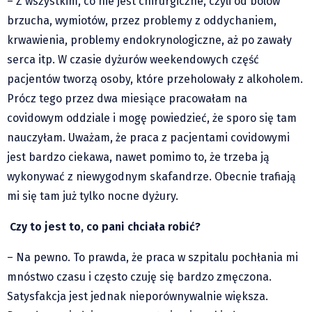
– Z wszystkim, co nie jest chirurgiczne, czyli od bólów
brzucha, wymiotów, przez problemy z oddychaniem,
krwawienia, problemy endokrynologiczne, aż po zawały
serca itp. W czasie dyżurów weekendowych część
pacjentów tworzą osoby, które przeholowały z alkoholem.
Prócz tego przez dwa miesiące pracowałam na
covidowym oddziale i mogę powiedzieć, że sporo się tam
nauczyłam. Uważam, że praca z pacjentami covidowymi
jest bardzo ciekawa, nawet pomimo to, że trzeba ją
wykonywać z niewygodnym skafandrze. Obecnie trafiają
mi się tam już tylko nocne dyżury.
Czy to jest to, co pani chciała robić?
– Na pewno. To prawda, że praca w szpitalu pochłania mi
mnóstwo czasu i często czuję się bardzo zmęczona.
Satysfakcja jest jednak nieporównywalnie większa.