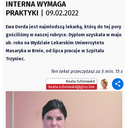
Czechy
INTERNA WYMAGA
Podróże małe i duże Skałki
Polska
PRAKTYKI
| 09.02.2022
Historia
Świat
Podróże
Ewa Dorda jest najmłodszą lekarką, którą do tej pory
Kongres Polaków
Wywiady
gościliśmy w naszej rubryce. Dyplom uzyskała w maju
Sejmiki Gminne 2024
ub. roku na Wydziale Lekarskim Uniwersytetu
PZKO
Masaryka w Brnie, od lipca pracuje w Szpitalu
Placówki dyplomatyczne w CZ
Trzyniec.
English Voice
Ten tekst przeczytasz za 5 min. 15 s
Kultura
Recenzje
Beata Schönwald
beata.schonwald@glos.live
Pop Art
Wydarzenia
Nasze biblioteki
Publicystyka
Zdaniem...