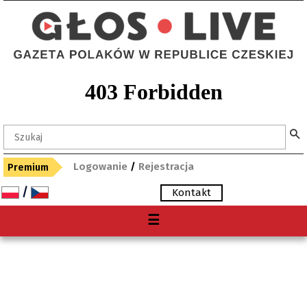
Logowanie
/
Rejestracja
Premium
/
Kontakt
Menu
☰
O nas
Premium
Gdzie kupię "Głos"?
Archiwum