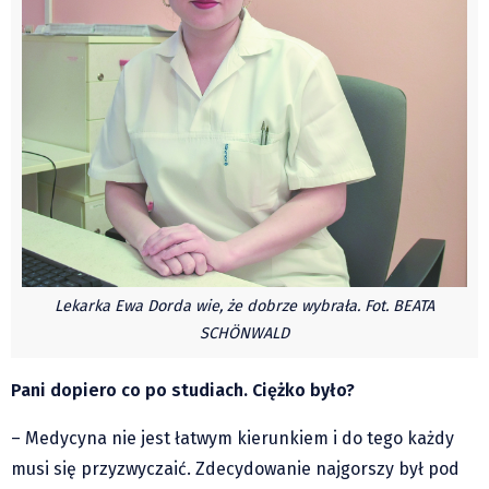
Pre-teksty i kon-teksty Łęckiego
Na posiónku pisane Milerskiego (archiwum)
Na granicy Księstwa Drobika (archiwum)
Podróże małe i duże Skałki
Historia
Podróże
Wywiady
Rodziny wielodzietne
Nauka
Lekarka Ewa Dorda wie, że dobrze wybrała. Fot. BEATA
Młodzi
SCHÖNWALD
Przedszkola
Pani dopiero co po studiach. Ciężko było?
Szkoły podstawowe
Szkoły średnie
– Medycyna nie jest łatwym kierunkiem i do tego każdy
Studia
musi się przyzwyczaić. Zdecydowanie najgorszy był pod