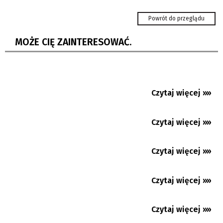
kopalń
Powrót do przeglądu
Biegiem do Tanzanii. Rozmawiamy z
Marcinem Czudkiem, pomysłodawcą...
MOŻE CIĘ ZAINTERESOWAĆ.
»Sama droga jest celem.« Jakub Czepiec
prosto z pieszej trasy....
Bałkańskie wojaże błędowian
Czytaj więcej »»
16.10.2022
Cierlickie Lato Filmowe. Już za miesiąc
kameralny festiwal...
Czytaj więcej »»
12.09.2022
Enej: Mamy korzenie ukraińskie
Czytaj więcej »»
11.09.2022
Marek Chmiel: Jedność w wielości
Czytaj więcej »»
27.08.2022
Jubileuszowe i ostatnie? Rozmowa z
Tadeuszem Wantułą, dyrektorem...
Czytaj więcej »»
18.08.2022
Jabłonków: Gabriel Koky wpatrzony w