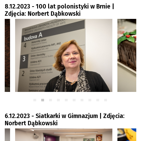
Zdaniem...
8.12.2023 - 100 lat polonistyki w Brnie |
Zdjęcia: Norbert Dąbkowski
Pre-teksty i kon-teksty Łęckiego
Na posiónku pisane Milerskiego (archiwum)
Na granicy Księstwa Drobika (archiwum)
Podróże małe i duże Skałki
Historia
Podróże
Wywiady
Rodziny wielodzietne
Nauka
Młodzi
Przedszkola
6.12.2023 - Siatkarki w Gimnazjum | Zdjęcia:
Szkoły podstawowe
Norbert Dąbkowski
Szkoły średnie
Studia