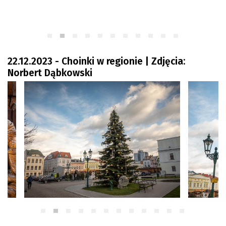
Czechy
Polska
Świat
Kongres Polaków
22.12.2023 - Choinki w regionie | Zdjęcia:
Norbert Dąbkowski
Sejmiki Gminne 2024
PZKO
Placówki dyplomatyczne w CZ
English Voice
Kultura
Recenzje
Pop Art
Wydarzenia
Nasze biblioteki
Publicystyka