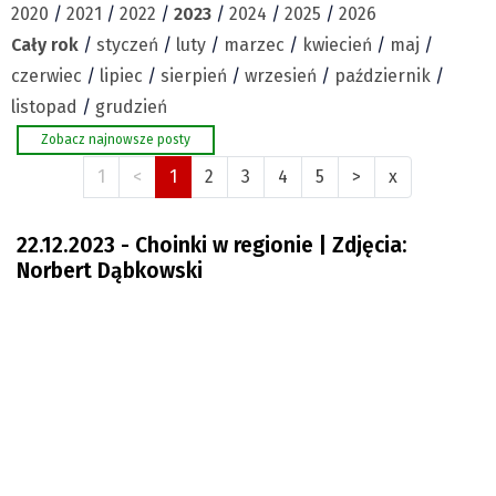
Archiwum
2020
/
2021
/
2022
/
2023
/
2024
/
2025
/
2026
YouTube glos.live
Cały rok
/
styczeń
/
luty
/
marzec
/
kwiecień
/
maj
/
Autorzy
czerwiec
/
lipiec
/
sierpień
/
wrzesień
/
październik
/
Wydawca
listopad
/
grudzień
Fundusz Rozwoju Zaolzia
Zobacz najnowsze posty
Kontakt
1
<
1
2
3
4
5
>
x
Sekretariat
Redaktorzy
22.12.2023 - Choinki w regionie | Zdjęcia:
Napisz artykuł
Norbert Dąbkowski
Zamów prenumeratę
Reklama
RODO (GDPR)
OGÓLNE WARUNKI HANDLOWE
Všeobecné obchodní podmínky
Wiadomości
Region