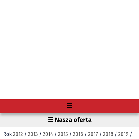
Menu
☰
O nas
Obiektyw Głosu
☰ Nasza oferta
Premium
Fotoreportaże
Gdzie kupię "Głos"?
Rok
2012
/
2013
/
2014
/
2015
/
2016
/
2017
/
2018
/
2019
/
Głos Brandysa