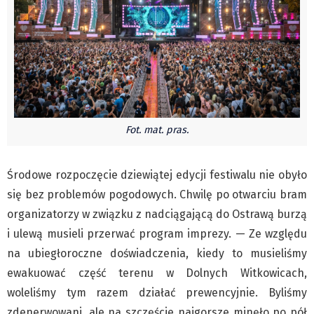
Czechy
Polska
Świat
Kongres Polaków
Sejmiki Gminne 2024
PZKO
Fot. mat. pras.
Placówki dyplomatyczne w CZ
English Voice
Środowe rozpoczęcie dziewiątej edycji festiwalu nie obyło
Kultura
się bez problemów pogodowych. Chwilę po otwarciu bram
Recenzje
organizatorzy w związku z nadciągającą do Ostrawą burzą
Pop Art
i ulewą musieli przerwać program imprezy. — Ze względu
Wydarzenia
na ubiegłoroczne doświadczenia, kiedy to musieliśmy
Nasze biblioteki
ewakuować część terenu w Dolnych Witkowicach,
Publicystyka
woleliśmy tym razem działać prewencyjnie. Byliśmy
Zdaniem...
zdenerwowani, ale na szczęście najgorsze minęło po pół