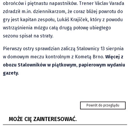
Klub Podróżnika ZA OKNEM
obrońców i piętnastu napastników. Trener Václav Varaďa
zdradził m.in. dziennikarzom, że coraz bliżej powrotu do
Sport
gry jest kapitan zespołu, Lukáš Krajíček, który z powodu
Czytelnicy piszą
wstrząśnienia mózgu całą drugą połowę ubiegłego
Multimedia
sezonu spisał na straty.
Obiektyw Głosu
Fotoreportaże
Pierwszy ostry sprawdzian zaliczą Stalownicy 13 sierpnia
studio glos.live
w domowym meczu kontrolnym z Kometą Brno.
Więcej z
obozu Stalowników w piątkowym, papierowym wydaniu
Głos Brandysa
gazety.
YouTube glos.live
Głos News
Mrózek i Maćkowiak
Chance Liga Narodowa: Nasze zespoły ze
PODCAST "GŁOS MAMY"
zmiennym szczęściem....
Powrót do przeglądu
STREFA PREMIUM
Tour de Pologne - Holender Lemmen wygrał
MOŻE CIĘ ZAINTERESOWAĆ.
etap w Karpaczu i został...