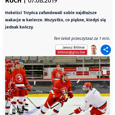
RUCH
| 07.08.2019
Czechy
Polska
Hokeiści Trzyńca zafundowali sobie najdłuższe
Świat
wakacje w karierze. Wszystko, co piękne, kiedyś się
Kongres Polaków
jednak kończy.
Sejmiki Gminne 2024
Ten tekst przeczytasz za 1 min.
PZKO
Janusz Bittmar
Placówki dyplomatyczne w CZ
bittmar@glos.live
English Voice
Kultura
Recenzje
Pop Art
Wydarzenia
Nasze biblioteki
Publicystyka
Zdaniem...