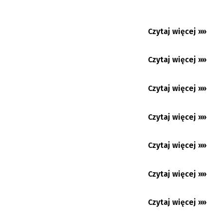
Beskidzki Dogmaraton również bez psa.
Wygraj darmowe numery...
Marek Grycz i Matouš Tůma z brązowym
Czytaj więcej »»
07.08.2026
medalem ME!
Reklama futbolu na „Gorolskim Święcie”.
Czytaj więcej »»
06.08.2026
Gorole - Dolanie...
Rusza 83. Tour de Pologne. Wyścig startuje
Czytaj więcej »»
05.08.2026
dziś z Gdyni
Zinedine Zidane trenerem piłkarskiej
Czytaj więcej »»
03.08.2026
reprezentacji Francji
Falstart Karwiny w Chance Lidze Narodowej.
Czytaj więcej »»
03.08.2026
Derby dla Opawy
Kozubowa ponownie zdobyta!
Czytaj więcej »»
03.08.2026
Nowy sezon czas zacząć. Start pierwszej i
Czytaj więcej »»
drugiej ligi piłkarskiej...
28.07.2026