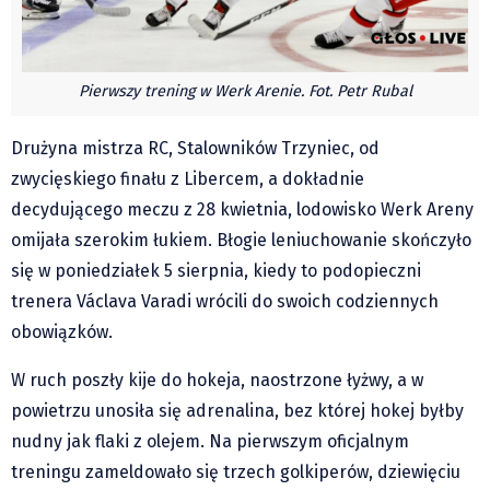
Pre-teksty i kon-teksty Łęckiego
Na posiónku pisane Milerskiego (archiwum)
Pierwszy trening w Werk Arenie. Fot. Petr Rubal
Na granicy Księstwa Drobika (archiwum)
Podróże małe i duże Skałki
Drużyna mistrza RC, Stalowników Trzyniec, od
Historia
zwycięskiego finału z Libercem, a dokładnie
Podróże
decydującego meczu z 28 kwietnia, lodowisko Werk Areny
Wywiady
omijała szerokim łukiem. Błogie leniuchowanie skończyło
Rodziny wielodzietne
się w poniedziałek 5 sierpnia, kiedy to podopieczni
Nauka
trenera Václava Varadi wrócili do swoich codziennych
Młodzi
obowiązków.
Przedszkola
W ruch poszły kije do hokeja, naostrzone łyżwy, a w
Szkoły podstawowe
powietrzu unosiła się adrenalina, bez której hokej byłby
Szkoły średnie
nudny jak flaki z olejem. Na pierwszym oficjalnym
Studia
treningu zameldowało się trzech golkiperów, dziewięciu