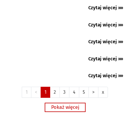
Debiut Lewandowskiego w Chicago Fire
Czytaj więcej »»
27.07.2026
Więcej pytań, niż odpowiedzi. Huśtawka
nastrojów w Baniku...
Czytaj więcej »»
27.07.2026
Czytaj więcej »»
24.07.2026
Czytaj więcej »»
23.07.2026
Czytaj więcej »»
21.07.2026
1
<
1
2
3
4
5
>
x