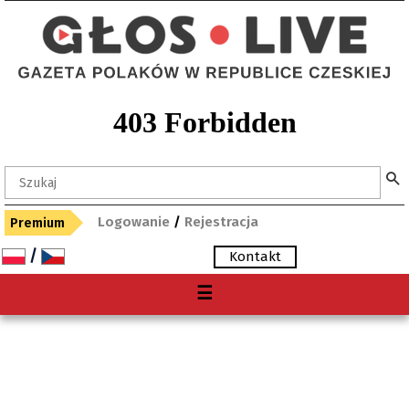
Logowanie
/
Rejestracja
Premium
/
Kontakt
Menu
☰
O nas
Premium
Gdzie kupię "Głos"?
Archiwum