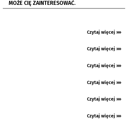
MOŻE CIĘ ZAINTERESOWAĆ.
Wygraj darmowe numery...
Marek Grycz i Matouš Tůma z brązowym
medalem ME!
Reklama futbolu na „Gorolskim Święcie”.
Czytaj więcej »»
06.08.2026
Gorole - Dolanie...
Rusza 83. Tour de Pologne. Wyścig startuje
Czytaj więcej »»
05.08.2026
dziś z Gdyni
Zinedine Zidane trenerem piłkarskiej
Czytaj więcej »»
03.08.2026
reprezentacji Francji
Falstart Karwiny w Chance Lidze Narodowej.
Czytaj więcej »»
03.08.2026
Derby dla Opawy
Kozubowa ponownie zdobyta!
Czytaj więcej »»
03.08.2026
Nowy sezon czas zacząć. Start pierwszej i
Czytaj więcej »»
drugiej ligi piłkarskiej...
28.07.2026
Debiut Lewandowskiego w Chicago Fire