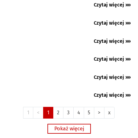
Czytaj więcej »»
27.07.2026
Więcej pytań, niż odpowiedzi. Huśtawka
nastrojów w Baniku...
Czytaj więcej »»
27.07.2026
Bieg „O Gliniany Dzbanek Mleka”. Można się
zgłaszać!
Czytaj więcej »»
24.07.2026
Czytaj więcej »»
23.07.2026
Czytaj więcej »»
21.07.2026
Czytaj więcej »»
21.07.2026
1
<
1
2
3
4
5
>
x