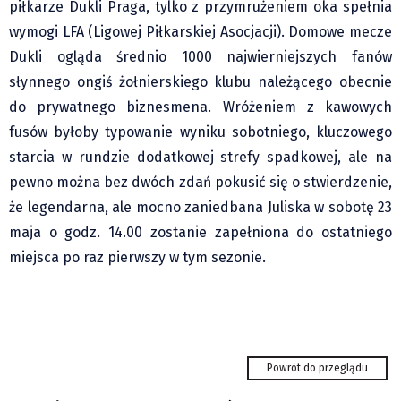
piłkarze Dukli Praga, tylko z przymrużeniem oka spełnia
Klub Podróżnika ZA OKNEM
wymogi LFA (Ligowej Piłkarskiej Asocjacji). Domowe mecze
Sport
Dukli ogląda średnio 1000 najwierniejszych fanów
Czytelnicy piszą
słynnego ongiś żołnierskiego klubu należącego obecnie
Multimedia
do prywatnego biznesmena. Wróżeniem z kawowych
Obiektyw Głosu
fusów byłoby typowanie wyniku sobotniego, kluczowego
Fotoreportaże
starcia w rundzie dodatkowej strefy spadkowej, ale na
studio glos.live
pewno można bez dwóch zdań pokusić się o stwierdzenie,
Głos Brandysa
że legendarna, ale mocno zaniedbana Juliska w sobotę 23
YouTube glos.live
maja o godz. 14.00 zostanie zapełniona do ostatniego
miejsca po raz pierwszy w tym sezonie.
Głos News
Mrózek i Maćkowiak
PODCAST "GŁOS MAMY"
STREFA PREMIUM
Tour de Pologne - Holender Lemmen wygrał
etap w Karpaczu i został...
Powrót do przeglądu
Beskidzki Dogmaraton również bez psa.