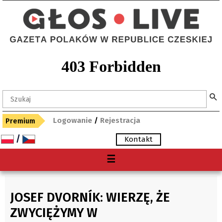
Logowanie
/
Rejestracja
Premium
/
Kontakt
Menu
☰
O nas
Premium
JOSEF DVORNÍK: WIERZĘ, ŻE
Gdzie kupię "Głos"?
ZWYCIĘŻYMY W
Archiwum