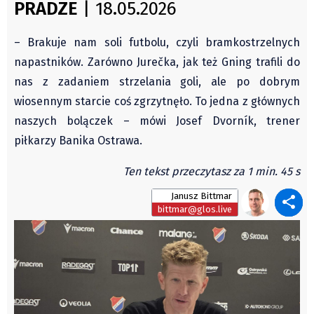
PRADZE
| 18.05.2026
Autorzy
Wydawca
– Brakuje nam soli futbolu, czyli bramkostrzelnych
Fundusz Rozwoju Zaolzia
napastników. Zarówno Jurečka, jak też Gning trafili do
Kontakt
nas z zadaniem strzelania goli, ale po dobrym
wiosennym starcie coś zgrzytnęło. To jedna z głównych
Sekretariat
naszych bolączek – mówi Josef Dvorník, trener
Redaktorzy
piłkarzy Banika Ostrawa.
Napisz artykuł
Zamów prenumeratę
Ten tekst przeczytasz za 1 min. 45 s
Reklama
Janusz Bittmar
bittmar@glos.live
RODO (GDPR)
OGÓLNE WARUNKI HANDLOWE
Všeobecné obchodní podmínky
Wiadomości
Region