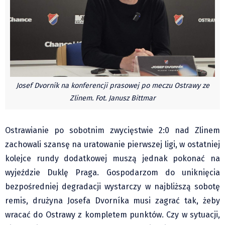
Czechy
Polska
Świat
Kongres Polaków
Sejmiki Gminne 2024
PZKO
Josef Dvorník na konferencji prasowej po meczu Ostrawy ze
Placówki dyplomatyczne w CZ
Zlinem. Fot. Janusz Bittmar
English Voice
Kultura
Ostrawianie po sobotnim zwycięstwie 2:0 nad Zlinem
Recenzje
zachowali szansę na uratowanie pierwszej ligi, w ostatniej
kolejce rundy dodatkowej muszą jednak pokonać na
Pop Art
wyjeździe Duklę Praga. Gospodarzom do uniknięcia
Wydarzenia
bezpośredniej degradacji wystarczy w najbliższą sobotę
Nasze biblioteki
remis, drużyna Josefa Dvorníka musi zagrać tak, żeby
Publicystyka
wracać do Ostrawy z kompletem punktów. Czy w sytuacji,
Zdaniem...