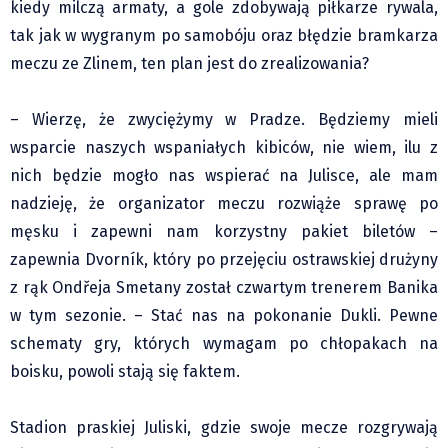
kiedy milczą armaty, a gole zdobywają piłkarze rywala,
Pre-teksty i kon-teksty Łęckiego
tak jak w wygranym po samobóju oraz błędzie bramkarza
Na posiónku pisane Milerskiego (archiwum)
meczu ze Zlinem, ten plan jest do zrealizowania?
Na granicy Księstwa Drobika (archiwum)
Podróże małe i duże Skałki
– Wierzę, że zwyciężymy w Pradze. Będziemy mieli
Historia
wsparcie naszych wspaniałych kibiców, nie wiem, ilu z
nich będzie mogło nas wspierać na Julisce, ale mam
Podróże
nadzieję, że organizator meczu rozwiąże sprawę po
Wywiady
męsku i zapewni nam korzystny pakiet biletów –
Rodziny wielodzietne
zapewnia Dvorník, który po przejęciu ostrawskiej drużyny
Nauka
z rąk Ondřeja Smetany został czwartym trenerem Banika
Młodzi
w tym sezonie. – Stać nas na pokonanie Dukli. Pewne
Przedszkola
schematy gry, których wymagam po chłopakach na
Szkoły podstawowe
boisku, powoli stają się faktem.
Szkoły średnie
Studia
Stadion praskiej Juliski, gdzie swoje mecze rozgrywają