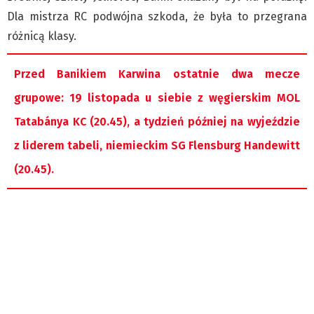
Klub Podróżnika ZA OKNEM
Dla mistrza RC podwójna szkoda, że była to przegrana
Sport
różnicą klasy.
Czytelnicy piszą
Multimedia
Przed Banikiem Karwina ostatnie dwa mecze
Obiektyw Głosu
grupowe: 19 listopada u siebie z węgierskim MOL
Fotoreportaże
Tatabánya KC (20.45), a tydzień później na wyjeździe
studio glos.live
z liderem tabeli, niemieckim SG Flensburg Handewitt
Głos Brandysa
(20.45).
YouTube glos.live
Głos News
Mrózek i Maćkowiak
PODCAST "GŁOS MAMY"
STREFA PREMIUM