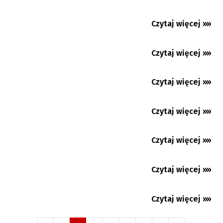
Kozubowa ponownie zdobyta!
Czytaj więcej »»
03.08.2026
Nowy sezon czas zacząć. Start pierwszej i
drugiej ligi piłkarskiej...
Czytaj więcej »»
28.07.2026
Debiut Lewandowskiego w Chicago Fire
Czytaj więcej »»
27.07.2026
Więcej pytań, niż odpowiedzi. Huśtawka
nastrojów w Baniku...
Czytaj więcej »»
27.07.2026
Czytaj więcej »»
24.07.2026
Czytaj więcej »»
23.07.2026
Czytaj więcej »»
21.07.2026