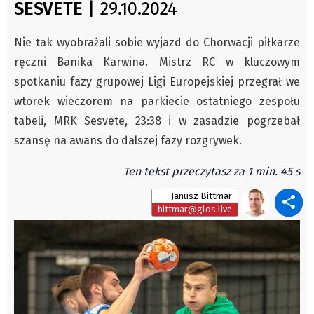
SESVETE
| 29.10.2024
Autorzy
Wydawca
Nie tak wyobrażali sobie wyjazd do Chorwacji piłkarze
Fundusz Rozwoju Zaolzia
ręczni Banika Karwina. Mistrz RC w kluczowym
Kontakt
spotkaniu fazy grupowej Ligi Europejskiej przegrał we
wtorek wieczorem na parkiecie ostatniego zespołu
Sekretariat
tabeli, MRK Sesvete, 23:38 i w zasadzie pogrzebał
Redaktorzy
szansę na awans do dalszej fazy rozgrywek.
Napisz artykuł
Zamów prenumeratę
Ten tekst przeczytasz za 1 min. 45 s
Reklama
Janusz Bittmar
bittmar@glos.live
RODO (GDPR)
OGÓLNE WARUNKI HANDLOWE
Všeobecné obchodní podmínky
Wiadomości
Region