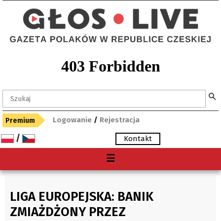
Logowanie
/
Rejestracja
Premium
/
Kontakt
Menu
☰
O nas
Premium
LIGA EUROPEJSKA: BANIK
Gdzie kupię "Głos"?
ZMIAŻDŻONY PRZEZ
Archiwum