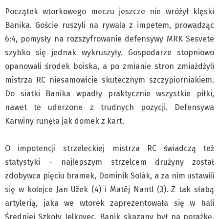
Pre-teksty i kon-teksty Łęckiego
Początek wtorkowego meczu jeszcze nie wróżył klęski
Banika. Goście ruszyli na rywala z impetem, prowadząc
Na posiónku pisane Milerskiego (archiwum)
6:4, pomysły na rozszyfrowanie defensywy MRK Sesvete
Na granicy Księstwa Drobika (archiwum)
szybko się jednak wykruszyły. Gospodarze stopniowo
Podróże małe i duże Skałki
opanowali środek boiska, a po zmianie stron zmiażdżyli
Historia
mistrza RC niesamowicie skutecznym szczypiorniakiem.
Podróże
Do siatki Banika wpadły praktycznie wszystkie piłki,
Wywiady
nawet te uderzone z trudnych pozycji. Defensywa
Rodziny wielodzietne
Karwiny runęła jak domek z kart.
Nauka
Młodzi
O impotencji strzeleckiej mistrza RC świadczą też
statystyki – najlepszym strzelcem drużyny został
Przedszkola
zdobywca pięciu bramek, Dominik Solák, a za nim ustawili
Szkoły podstawowe
się w kolejce Jan Užek (4) i Matěj Nantl (3). Z tak słabą
Szkoły średnie
artylerią, jaka we wtorek zaprezentowała się w hali
Studia
Średniej Szkoły Jelkovec, Banik skazany był na porażkę.