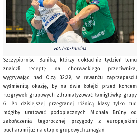
Czechy
Polska
Świat
Kongres Polaków
Sejmiki Gminne 2024
Fot. hcb-karvina
PZKO
Szczypiorniści Banika, którzy dokładnie tydzień temu
Placówki dyplomatyczne w CZ
znaleźli receptę na chorwackiego przeciwnika,
English Voice
wygrywając nad Olzą 32:29, w rewanżu zaprzepaścili
Kultura
wyśmienitą okazję, by na dwie kolejki przed końcem
Recenzje
rozgrywek grupowych zdramatyzować łamigłówkę grupy
Pop Art
G. Po dzisiejszej przegranej różnicą klasy tylko cud
Wydarzenia
mógłby uratować podopiecznych Michala Brůny od
Nasze biblioteki
zakończenia tegorocznej przygody z europejskimi
Publicystyka
pucharami już na etapie grupowych zmagań.
Zdaniem...