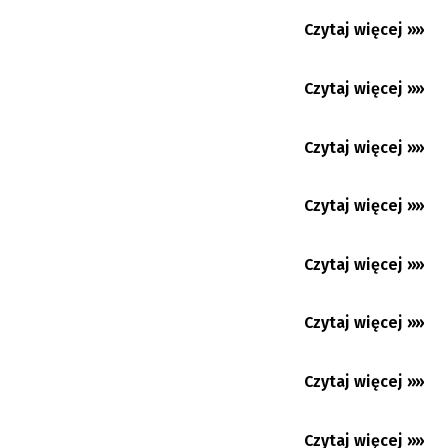
Czytaj więcej »»
Nowy sezon czas zacząć. Start pierwszej i
03.08.2026
drugiej ligi piłkarskiej...
Czytaj więcej »»
Debiut Lewandowskiego w Chicago Fire
03.08.2026
Więcej pytań, niż odpowiedzi. Huśtawka
Czytaj więcej »»
28.07.2026
nastrojów w Baniku...
Bieg „O Gliniany Dzbanek Mleka”. Można się
Czytaj więcej »»
27.07.2026
zgłaszać!
Mundial: Triumf Hiszpanii. Mbappe królem
Czytaj więcej »»
27.07.2026
strzelców
Czytaj więcej »»
24.07.2026
Czytaj więcej »»
23.07.2026
Czytaj więcej »»
21.07.2026