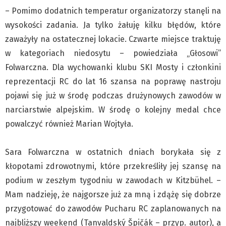
– Pomimo dodatnich temperatur organizatorzy stanęli na
wysokości zadania. Ja tylko żałuję kilku błędów, które
zaważyły na ostatecznej lokacie. Czwarte miejsce traktuję
w kategoriach niedosytu – powiedziała „Głosowi”
Folwarczna. Dla wychowanki klubu SKI Mosty i członkini
reprezentacji RC do lat 16 szansa na poprawę nastroju
pojawi się już w środę podczas drużynowych zawodów w
narciarstwie alpejskim. W środę o kolejny medal chce
powalczyć również Marian Wojtyła.
Sara Folwarczna w ostatnich dniach borykała się z
kłopotami zdrowotnymi, które przekreśliły jej szansę na
podium w zeszłym tygodniu w zawodach w Kitzbühel. –
Mam nadzieję, że najgorsze już za mną i zdążę się dobrze
przygotować do zawodów Pucharu RC zaplanowanych na
najbliższy weekend (Tanvaldský Špičák – przyp. autor), a