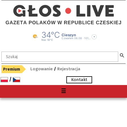
Logowanie
/
Rejestracja
Premium
/
Kontakt
Menu
☰
O nas
Premium
Gdzie kupię "Głos"?
Archiwum