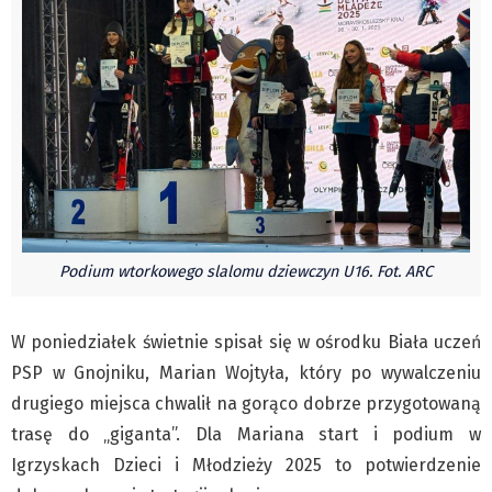
Pre-teksty i kon-teksty Łęckiego
Na posiónku pisane Milerskiego (archiwum)
Na granicy Księstwa Drobika (archiwum)
Podróże małe i duże Skałki
Historia
Podróże
Wywiady
Rodziny wielodzietne
Podium wtorkowego slalomu dziewczyn U16. Fot. ARC
Nauka
Młodzi
W poniedziałek świetnie spisał się w ośrodku Biała uczeń
Przedszkola
PSP w Gnojniku, Marian Wojtyła, który po wywalczeniu
Szkoły podstawowe
drugiego miejsca chwalił na gorąco dobrze przygotowaną
Szkoły średnie
trasę do „giganta”. Dla Mariana start i podium w
Igrzyskach Dzieci i Młodzieży 2025 to potwierdzenie
Studia