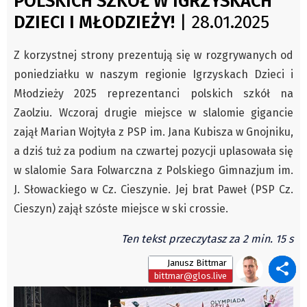
POLSKICH SZKÓŁ W IGRZYSKACH
Czechy
DZIECI I MŁODZIEŻY!
| 28.01.2025
Polska
Świat
Z korzystnej strony prezentują się w rozgrywanych od
Kongres Polaków
poniedziałku w naszym regionie Igrzyskach Dzieci i
Sejmiki Gminne 2024
Młodzieży 2025 reprezentanci polskich szkół na
PZKO
Zaolziu. Wczoraj drugie miejsce w slalomie gigancie
Placówki dyplomatyczne w CZ
zajął Marian Wojtyła z PSP im. Jana Kubisza w Gnojniku,
a dziś tuż za podium na czwartej pozycji uplasowała się
English Voice
w slalomie Sara Folwarczna z Polskiego Gimnazjum im.
Kultura
J. Słowackiego w Cz. Cieszynie. Jej brat Paweł (PSP Cz.
Recenzje
Cieszyn) zajął szóste miejsce w ski crossie.
Pop Art
Wydarzenia
Ten tekst przeczytasz za 2 min. 15 s
Nasze biblioteki
Janusz Bittmar
bittmar@glos.live
Publicystyka
Zdaniem...