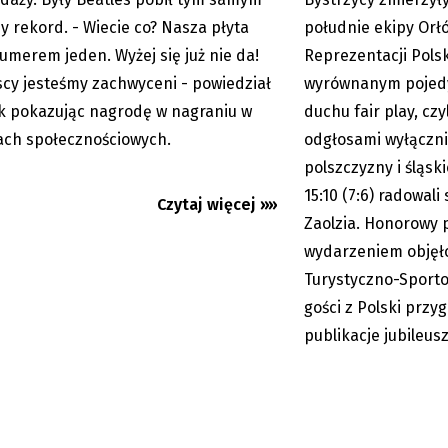
y rekord. - Wiecie co? Nasza płyta
południe ekipy Orłó
numerem jeden. Wyżej się już nie da!
Reprezentacji Polsk
cy jesteśmy zachwyceni - powiedział
wyrównanym pojed
 pokazując nagrodę w nagraniu w
duchu fair play, czy
ch społecznościowych.
odgłosami wyłącznie
polszczyzny i śląsk
15:10 (7:6) radowali
Czytaj więcej »»
Zaolzia. Honorowy 
wydarzeniem objęł
Turystyczno-Sportow
gości z Polski przy
Cieszyn: Festyn z wielkimi
Zdaniem Janusza Bit
mi
Dziękuję, Maju, za k
publikacje jubileusz
emocje!