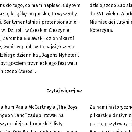
ns do tego, co mam napisać. Gdybym
dzisiejszego Zaolz
ał tę książkę po polsku, to wyszłoby
do XVII wieku. Wiad
j. Sentymentalnie i pretensjonalnie –
Niemieckiej Lutyni 
 w „Dziupli” w Czeskim Cieszynie
Koterzyna.
j Zaremba Bielawski, dziennikarz i
z, wybitny publicysta największego
zkiego dziennika „Dagens Nyheter”,
 był gościem trzynieckiego festiwalu
lniczego ČteFesT.
lbum Paula McCartney’a
Futbol z literackim 
je na szczycie listy
Historyczny mecz Orł
aży
Czytaj więcej »»
album Paula McCartney’a „The Boys
Za nami historyczn
08.06.2026
ngeon Lane” zadebiutował na
piłkarskie drużyn 
szym miejscu brytyjskiej listy
porcję pozytywnych
daży. Były Beatles pobił tym samym
Bystrzycy zmierzył