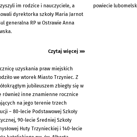
zyszyli im rodzice i nauczyciele, a
powiecie lubomelsk
lowali dyrektorka szkoły Maria Jarnot
c: Poczwórne urodziny
zego miasta
sul generalna RP w Ostrawie Anna
wska.
Czytaj więcej »»
ocznicę uzyskania praw miejskich
05.06.2026
dziło we wtorek Miasto Trzyniec. Z
ółokrągłym jubileuszem zbiegły się w
e również inne znamienne rocznice
ających na jego terenie trzech
tucji – 80-lecie Podstawowej Szkoły
tycznej, 90-lecie Średniej Szkoły
ysłowej Huty Trzynieckiej i 140-lecie