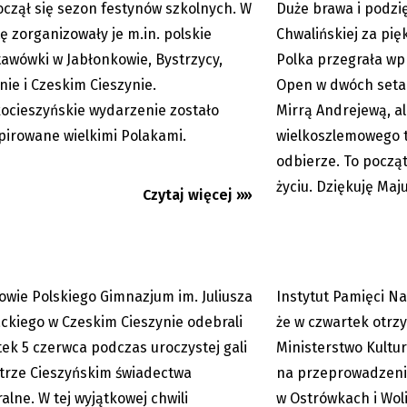
czął się sezon festynów szkolnych. W
Duże brawa i podzi
07.06.2026
ę zorganizowały je m.in. polskie
Chwalińskiej za pię
awówki w Jabłonkowie, Bystrzycy,
Polka przegrała wp
nie i Czeskim Cieszynie.
Open w dwóch setac
ocieszyńskie wydarzenie zostało
Mirrą Andrejewą, al
pirowane wielkimi Polakami.
wielkoszlemowego tu
Cieszyn: gimnazjaliści
IPN: otrzymaliśmy po
odbierze. To począ
li świadectwa maturalne
że jest zgoda Ukrain
życiu. Dziękuję Ma
ekshumacje...
Czytaj więcej »»
owie Polskiego Gimnazjum im. Juliusza
Instytut Pamięci N
06.06.2026
ckiego w Czeskim Cieszynie odebrali
że w czwartek otrzy
tek 5 czerwca podczas uroczystej gali
Ministerstwo Kultu
trze Cieszyńskim świadectwa
na przeprowadzeni
alne. W tej wyjątkowej chwili
w Ostrówkach i Woli