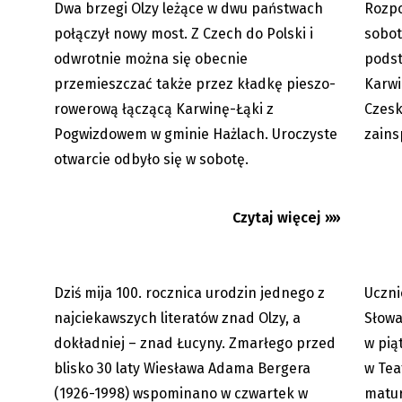
Dwa brzegi Olzy leżące w dwu państwach
Rozpo
07.06.2026
połączył nowy most. Z Czech do Polski i
sobot
odwrotnie można się obecnie
podst
przemieszczać także przez kładkę pieszo-
Karwi
rowerową łączącą Karwinę-Łąki z
Czesk
Pogwizdowem w gminie Hażlach. Uroczyste
zains
Pisarz znad Łucyny miałby dziś 100
Czeski 
otwarcie odbyło się w sobotę.
lat
odebra
Czytaj więcej »»
Dziś mija 100. rocznica urodzin jednego z
Uczni
06.06.2026
najciekawszych literatów znad Olzy, a
Słowa
dokładniej – znad Łucyny. Zmarłego przed
w pią
blisko 30 laty Wiesława Adama Bergera
w Tea
(1926-1998) wspominano w czwartek w
matur