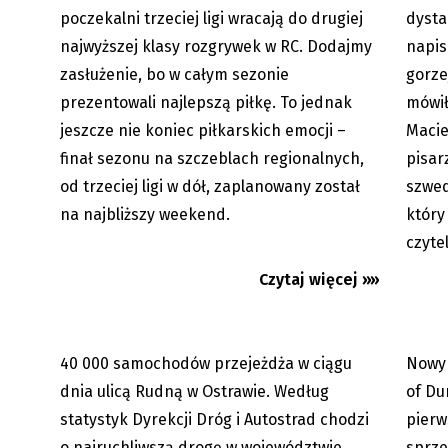
poczekalni trzeciej ligi wracają do drugiej
dysta
najwyższej klasy rozgrywek w RC. Dodajmy
napis
zasłużenie, bo w całym sezonie
gorze
prezentowali najlepszą piłkę. To jednak
mówił
jeszcze nie koniec piłkarskich emocji –
Macie
finał sezonu na szczeblach regionalnych,
pisar
od trzeciej ligi w dół, zaplanowany został
szwed
na najbliższy weekend.
który
czyte
Ostrawa: Ulica Rudna spędza sen z
Nowy a
powiek kierowcom
debiutu
Czytaj więcej »»
sprzed
40 000 samochodów przejeżdża w ciągu
Nowy 
08.06.2026
dnia ulicą Rudną w Ostrawie. Według
of Du
statystyk Dyrekcji Dróg i Autostrad chodzi
pierw
o najruchliwszą drogę w województwie
sprze