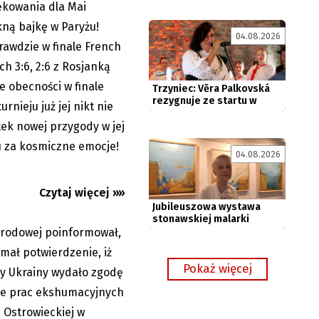
ękowania dla Mai
06.06.2026
Trzyniec: Věra Palkovská
kną bajkę w Paryżu!
rezygnuje ze startu w
04.08.2026
rawdzie w finale French
wyborach
h 3:6, 2:6 z Rosjanką
e obecności w finale
rnieju już jej nikt nie
twierdzenie,
tek nowej przygody w jej
y na
Jubileuszowa wystawa
ju za kosmiczne emocje!
stonawskiej malarki
04.08.2026
Czytaj więcej »»
arodowej poinformował,
06.06.2026
mał potwierdzenie, iż
ry Ukrainy wydało zgodę
e prac ekshumacyjnych
 Ostrowieckiej w