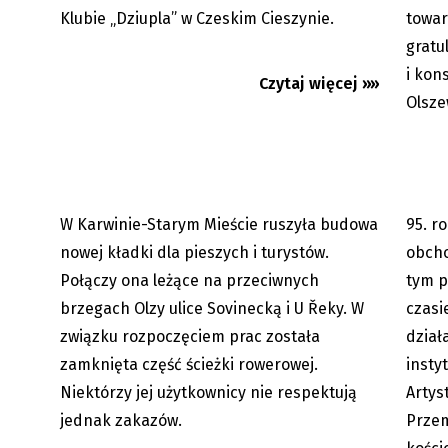
Klubie „Dziupla” w Czeskim Cieszynie.
towar
gratu
Karwina: Nie respektują zakazu.
Trzynie
Wjeżdżają na plac budowy
hutnic
i kon
Czytaj więcej »»
Olsze
W Karwinie-Starym Mieście ruszyła budowa
95. r
07.06.2026
nowej kładki dla pieszych i turystów.
obcho
Połączy ona leżące na przeciwnych
tym p
brzegach Olzy ulice Sovinecką i U Řeky. W
czasi
związku rozpoczęciem prac została
dział
zamknięta część ścieżki rowerowej.
insty
Niektórzy jej użytkownicy nie respektują
Artys
jednak zakazów.
Przem