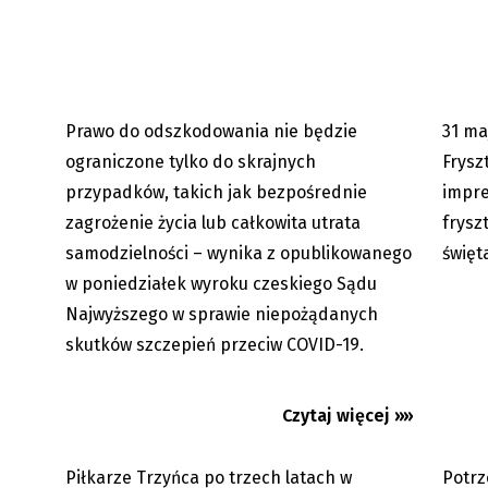
Więcej osób może ubiegać się o
Z REDAK
odszkodowanie za niepożądane...
główne
Prawo do odszkodowania nie będzie
31 ma
09.06.2026
ograniczone tylko do skrajnych
Frysz
przypadków, takich jak bezpośrednie
impre
zagrożenie życia lub całkowita utrata
frysz
samodzielności – wynika z opublikowanego
święt
w poniedziałek wyroku czeskiego Sądu
Najwyższego w sprawie niepożądanych
skutków szczepień przeciw COVID-19.
FK Trzyniec znów drugoligowy
Czeski 
Bielaws
Czytaj więcej »»
Piłkarze Trzyńca po trzech latach w
Potrz
08.06.2026