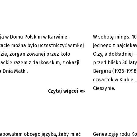
CYJNEJ POCZTY: Matki w roli
Wiesław Adam Berger
j
Łucyny miałby 100 la
ja w Domu Polskim w Karwinie-
W sobotę minęła 10
08.06.2026
Premium
tacie można było uczestniczyć w miłej
jednego z najcieka
zie, zorganizowanej przez koło
Olzy, a dokładniej 
tackie razem z darkowskim, z okazji
przed blisko 30 la
a Dnia Matki.
Bergera (1926-199
czwartek w Klubie 
Cieszynie.
Czytaj więcej »»
Cieszyn: Maciej Zaremba
Cieszyńskie Rody: K
ki w „Dziupli”
ebowałem obcego języka, żeby mieć
Genealogię rodu Ko
08.06.2026
Premium