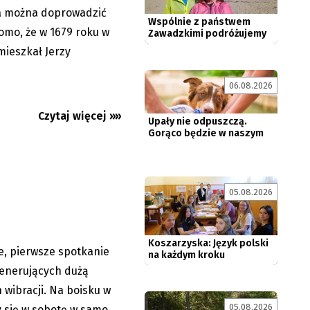
Zawadzkimi podróżujemy
ia można doprowadzić
rowerem...
omo, że w 1679 roku w
mieszkał Jerzy
Upały nie odpuszczą.
06.08.2026
Gorąco będzie w naszym
regionie...
Czytaj więcej »»
pazurem.
ów Zaolzia...
05.08.2026
Koszarzyska: Język polski
na każdym kroku
e, pierwsze spotkanie
07.06.2026
generujących dużą
 wibracji. Na boisku w
05.08.2026
y się w sobotę w samo