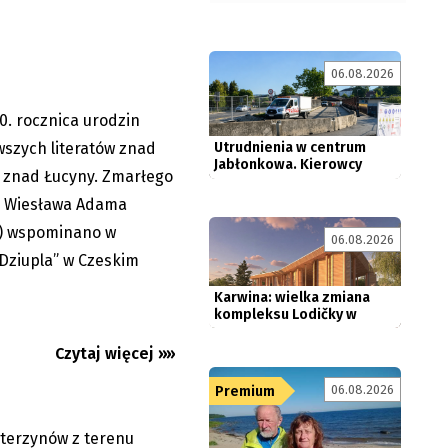
. Pisarz znad
t
06.08.2026
0. rocznica urodzin
Utrudnienia w centrum
08.06.2026
Jabłonkowa. Kierowcy
wszych literatów znad
pojadą...
– znad Łucyny. Zmarłego
ty Wiesława Adama
8) wspominano w
06.08.2026
„Dziupla” w Czeskim
Karwina: wielka zmiana
kompleksu Lodičky w
parku Boženy...
oterzynowie
Czytaj więcej »»
06.08.2026
Premium
Wspólnie z państwem
terzynów z terenu
08.06.2026