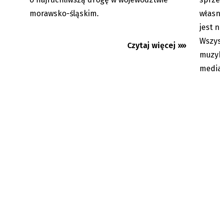
morawsko-śląskim.
własn
jest 
Wszys
Czytaj więcej »»
muzyk
media
Karwina: Nowy most przez Olzę do
Czeski 
Polski
Polaka