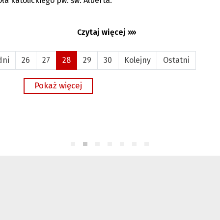
oła katolickiego pw. św. Alberta.
Czytaj więcej »»
dni
26
27
28
29
30
Kolejny
Ostatni