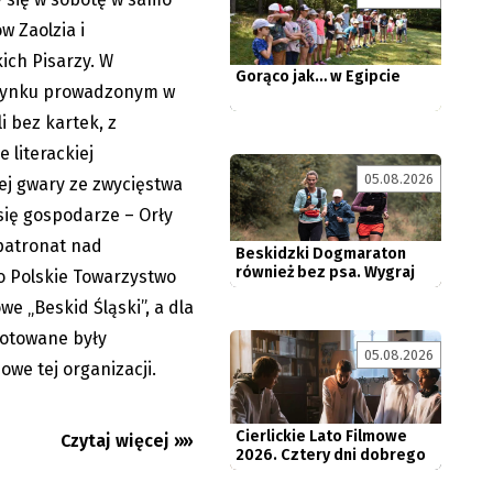
Gorąco jak… w Egipcie
w Zaolzia i
ich Pisarzy. W
ynku prowadzonym w
li bez kartek, z
 literackiej
Beskidzki Dogmaraton
05.08.2026
iej gwary ze zwycięstwa
również bez psa. Wygraj
darmowe...
 się gospodarze – Orły
patronat nad
o Polskie Towarzystwo
e „Beskid Śląski”, a dla
gotowane były
tmara:
Cierlickie Lato Filmowe
05.08.2026
2026. Cztery dni dobrego
osmiczne
owe tej organizacji.
kina...
Czytaj więcej »»