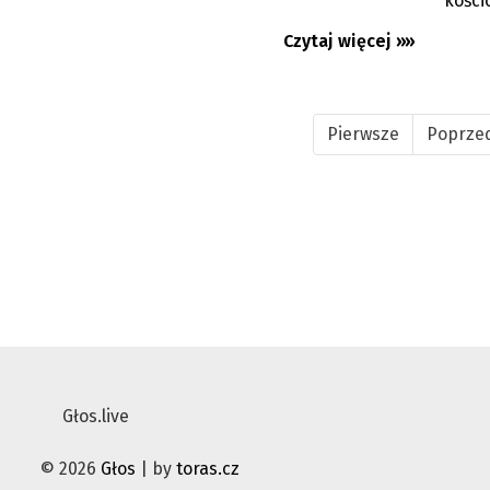
kości
Czytaj więcej »»
Pierwsze
Poprze
Głos.live
© 2026
Głos
| by
toras.cz