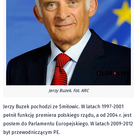
Pre-teksty i kon-teksty Łęckiego
Na posiónku pisane Milerskiego (archiwum)
Na granicy Księstwa Drobika (archiwum)
Podróże małe i duże Skałki
Historia
Podróże
Wywiady
Rodziny wielodzietne
Nauka
Jerzy Buzek. Fot. ARC
Młodzi
Przedszkola
Jerzy Buzek pochodzi ze Śmiłowic. W latach 1997-2001
Szkoły podstawowe
pełnił funkcję premiera polskiego rządu, a od 2004 r. jest
Szkoły średnie
posłem do Parlamentu Europejskiego. W latach 2009-2012
Studia
był przewodniczącym PE.