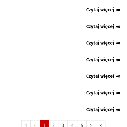
Upały nie odpuszczą. Gorąco będzie w
naszym regionie co najmniej...
Czytaj więcej »»
06.08.2026
Językoznawczyni: nie umiemy bezbłędnie
rozpoznawać tekstów...
Czytaj więcej »»
06.08.2026
Koszarzyska: Język polski na każdym kroku
Czytaj więcej »»
06.08.2026
Premium
Gorąco jak… w Egipcie
Czytaj więcej »»
06.08.2026
Czytaj więcej »»
06.08.2026
Czytaj więcej »»
05.08.2026
Czytaj więcej »»
05.08.2026
1
<
1
2
3
4
5
>
x