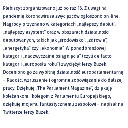
Klub Podróżnika ZA OKNEM
Plebiscyt zorganizowano już po raz 16. Z uwagi na
Sport
pandemię koronawirusa zwycięzców ogłoszono on-line.
Czytelnicy piszą
Nagrody przyznano w kategoriach „najlepszy debiut”,
Multimedia
„najlepszy asystent” oraz w obszarach działalności
Obiektyw Głosu
deputowanych, takich jak „środowisko”, „zdrowie”,
Fotoreportaże
„energetyka” czy „ekonomia”. W ponadbranżowej
studio glos.live
kategorii „nadzwyczajne osiągnięcia” (czyli de facto
kategorii „europosła roku”) zwyciężył Jerzy Buzek.
Głos Brandysa
Doceniono go za wybitną działalność europarlamentarną.
YouTube glos.live
– Radość, wzruszenie i ogromne zobowiązanie do dalszej
Głos News
pracy. Dziękuję „The Parliament Magazine”, dziękuję
Mrózek i Maćkowiak
koleżankom i kolegom z Parlamentu Europejskiego,
PODCAST "GŁOS MAMY"
dziękuję mojemu fantastycznemu zespołowi – napisał na
STREFA PREMIUM
Twitterze Jerzy Buzek.