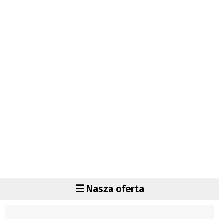
Autorzy
Wydawca
Fundusz Rozwoju Zaolzia
Kontakt
Sekretariat
Redaktorzy
Napisz artykuł
Zamów prenumeratę
Reklama
RODO (GDPR)
OGÓLNE WARUNKI HANDLOWE
Všeobecné obchodní podmínky
Region
☰ Nasza oferta
Wiadomości
Czechy
Region
Polska