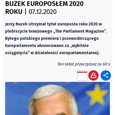
Czechy
BUZEK EUROPOSŁEM 2020
Świat
Polska
ROKU
| 07.12.2020
Kongres Polaków
Świat
PZKO
Jerzy Buzek otrzymał tytuł europosła roku 2020 w
Kongres Polaków
plebiscycie branżowego „The Parliament Magazine”.
Sejmiki Gminne 2024
Byłego polskiego premiera i przewodniczącego
PZKO
Europarlamentu uhonorowano za „wybitnie
Placówki dyplomatyczne w CZ
osiągnięcia” w działalności europarlamentarnej.
English Voice
Ten tekst przeczytasz za 60 s
Kultura
Recenzje
Pop Art
Wydarzenia
Nasze biblioteki
Publicystyka
Zdaniem...