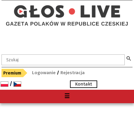
Logowanie
/
Rejestracja
Premium
/
Kontakt
Menu
☰
O nas
Premium
Gdzie kupię "Głos"?
Archiwum