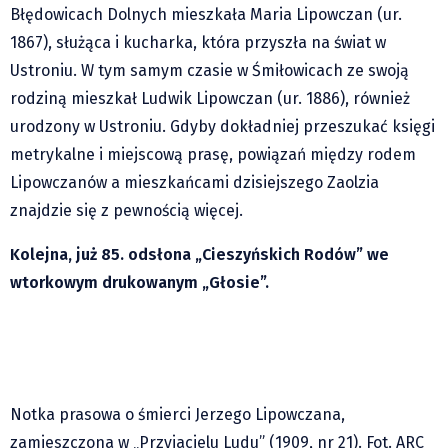
Klub Podróżnika ZA OKNEM
Błędowicach Dolnych mieszkała Maria Lipowczan (ur.
Sport
1867), służąca i kucharka, która przyszła na świat w
Ustroniu. W tym samym czasie w Śmiłowicach ze swoją
Czytelnicy piszą
rodziną mieszkał Ludwik Lipowczan (ur. 1886), również
Multimedia
urodzony w Ustroniu. Gdyby dokładniej przeszukać księgi
Obiektyw Głosu
metrykalne i miejscową prasę, powiązań między rodem
Fotoreportaże
Lipowczanów a mieszkańcami dzisiejszego Zaolzia
studio glos.live
znajdzie się z pewnością więcej.
Głos Brandysa
Kolejna, już 85. odsłona „Cieszyńskich Rodów” we
YouTube glos.live
wtorkowym drukowanym „Głosie”.
Głos News
Mrózek i Maćkowiak
PODCAST "GŁOS MAMY"
STREFA PREMIUM
Notka prasowa o śmierci Jerzego Lipowczana,
zamieszczona w „Przyjacielu Ludu” (1909, nr 21). Fot. ARC