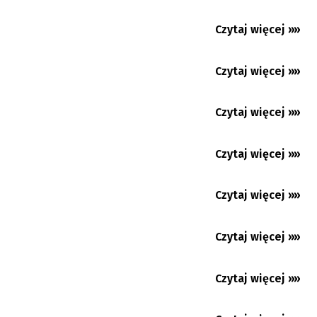
Nydek: 450 lat kościółka św. Mikołaja.
Niezwykła historia
Czytaj więcej »»
08.08.2026
Chance Liga Narodowa: Nasze zespoły ze
zmiennym szczęściem....
Czytaj więcej »»
08.08.2026
Hawierzów: Samoobrona dla pań. Kurs,
który może uratować...
Czytaj więcej »»
08.08.2026
Ostrawa: w połowie sierpnia Ogólnokrajowe
Spotkanie Młodzieży
Czytaj więcej »»
08.08.2026
Blaski i cienie „Gorola” 2026. Prof. Daniel
Kadłubiec podsumowuje
Czytaj więcej »»
07.08.2026
Czytaj więcej »»
07.08.2026
Czytaj więcej »»
07.08.2026