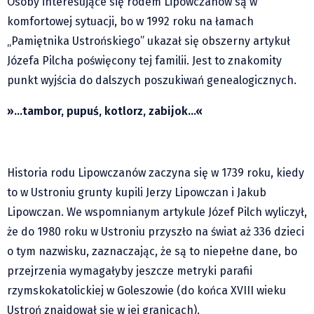
Osoby interesujące się rodem Lipowczanów są w
Czechy
komfortowej sytuacji, bo w 1992 roku na łamach
Polska
„Pamiętnika Ustrońskiego” ukazał się obszerny artykuł
Świat
Józefa Pilcha poświęcony tej familii. Jest to znakomity
Kongres Polaków
punkt wyjścia do dalszych poszukiwań genealogicznych.
Sejmiki Gminne 2024
»…tambor, pupuś, kotlorz, zabijok…«
PZKO
Placówki dyplomatyczne w CZ
English Voice
Historia rodu Lipowczanów zaczyna się w 1739 roku, kiedy
Kultura
to w Ustroniu grunty kupili Jerzy Lipowczan i Jakub
Recenzje
Lipowczan. We wspomnianym artykule Józef Pilch wyliczył,
Pop Art
że do 1980 roku w Ustroniu przyszło na świat aż 336 dzieci
Wydarzenia
o tym nazwisku, zaznaczając, że są to niepełne dane, bo
Nasze biblioteki
przejrzenia wymagałyby jeszcze metryki parafii
Publicystyka
rzymskokatolickiej w Goleszowie (do końca XVIII wieku
Zdaniem...
Ustroń znajdował się w jej granicach).