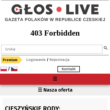
Logowanie
/
Rejestracja
Premium
/
Kontakt
Menu
☰
O nas
Region
☰ Nasza oferta
Premium
Czechy
Gdzie kupię "Głos"?
Polska
CIESZYŃSKIE RODY:
Archiwum