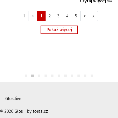
Czytaj więcej »»
07.08.2026
Premium
1
<
1
2
3
4
5
>
x
Głos.live
© 2026
Głos
| by
toras.cz