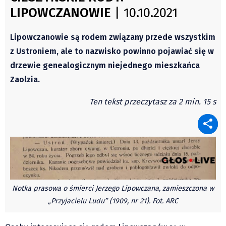
Świat
LIPOWCZANOWIE
| 10.10.2021
Autorzy
Kongres Polaków
Wydawca
PZKO
Lipowczanowie są rodem związany przede wszystkim
Fundusz Rozwoju Zaolzia
z Ustroniem, ale to nazwisko powinno pojawiać się w
Kontakt
drzewie genealogicznym niejednego mieszkańca
Sekretariat
Zaolzia.
Redaktorzy
Ten tekst przeczytasz za 2 min. 15 s
Napisz artykuł
Zamów prenumeratę
Reklama
RODO (GDPR)
OGÓLNE WARUNKI HANDLOWE
Všeobecné obchodní podmínky
Notka prasowa o śmierci Jerzego Lipowczana, zamieszczona w
Wiadomości
„Przyjacielu Ludu” (1909, nr 21). Fot. ARC
Region