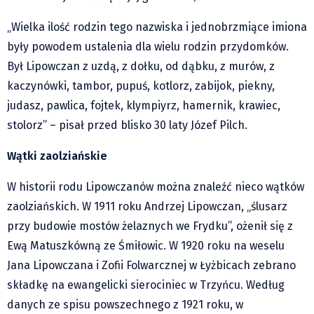
Pre-teksty i kon-teksty Łęckiego
„Wielka ilość rodzin tego nazwiska i jednobrzmiące imiona
Na posiónku pisane Milerskiego (archiwum)
były powodem ustalenia dla wielu rodzin przydomków.
Na granicy Księstwa Drobika (archiwum)
Był Lipowczan z uzdą, z dołku, od dąbku, z murów, z
Podróże małe i duże Skałki
kaczynówki, tambor, pupuś, kotlorz, zabijok, piekny,
Historia
judasz, pawlica, fojtek, klympiyrz, hamernik, krawiec,
Podróże
stolorz” – pisał przed blisko 30 laty Józef Pilch.
Wywiady
Wątki zaolziańskie
Rodziny wielodzietne
W historii rodu Lipowczanów można znaleźć nieco wątków
Nauka
zaolziańskich. W 1911 roku Andrzej Lipowczan, „ślusarz
Młodzi
przy budowie mostów żelaznych we Frydku”, ożenił się z
Przedszkola
Ewą Matuszkówną ze Śmiłowic. W 1920 roku na weselu
Szkoły podstawowe
Jana Lipowczana i Zofii Folwarcznej w Łyżbicach zebrano
Szkoły średnie
składkę na ewangelicki sierociniec w Trzyńcu. Według
Studia
danych ze spisu powszechnego z 1921 roku, w