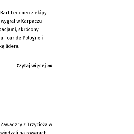
 Bart Lemmen z ekipy
06.08.2026
 wygrał w Karpaczu
bacjami, skrócony
u Tour de Pologne i
kę lidera.
Czytaj więcej »»
m Zawadzkimi
po Estonii...
w Zawadzcy z Trzycieża w
06.08.2026
zwiedzali na rowerach