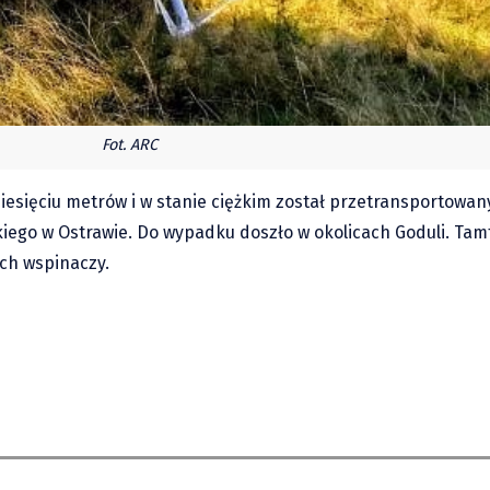
Fot. ARC
ziesięciu metrów i w stanie ciężkim został przetransportowa
ego w Ostrawie. Do wypadku doszło w okolicach Goduli. Tamt
ich wspinaczy.
m w książce: Stomatolog
Nydek: 450 lat kości
 góry
Mikołaja. Niezwykła 