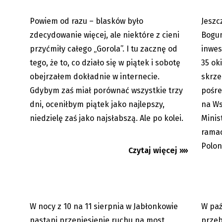
Powiem od razu – blasków było
Jeszc
07.08.2026
Premium
zdecydowanie więcej, ale niektóre z cieni
Bogum
przyćmiły całego „Gorola”. I tu zacznę od
inwes
tego, że to, co działo się w piątek i sobotę
35 ok
obejrzałem dokładnie w internecie.
skrze
Gdybym zaś miał porównać wszystkie trzy
pośre
dni, oceniłbym piątek jako najlepszy,
na Ws
Utrudnienia w centrum Jabłonkowa.
Karwin
niedzielę zaś jako najsłabszą. Ale po kolei.
Minis
Kierowcy pojadą mostem
Lodičk
ramac
tymczasowym
Němcow
Polon
Czytaj więcej »»
W nocy z 10 na 11 sierpnia w Jabłonkowie
W paź
06.08.2026
nastąpi przeniesienie ruchu na most
przeb