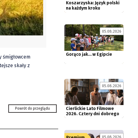
05.08.2026
Gorąco jak… w Egipcie
ny śmigłowcem
ejsze skały z
05.08.2026
Cierlickie Lato Filmowe
2026. Cztery dni dobrego
kina...
Powrót do przeglądu
ółka św.
historia
Pop Art: Recenzja
05.08.2026
Premium