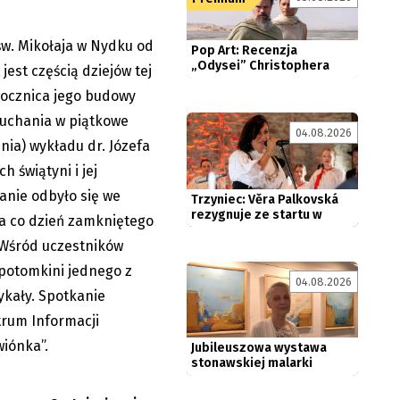
„Odysei” Christophera
Nolana....
św. Mikołaja w Nydku od
08.08.2026
jest częścią dziejów tej
 rocznica jego budowy
łuchania w piątkowe
Trzyniec: Věra Palkovská
04.08.2026
nia) wykładu dr. Józefa
rezygnuje ze startu w
wyborach
h świątyni i jej
anie odbyło się we
na co dzień zamkniętego
 Wśród uczestników
apotomkini jednego z
Jubileuszowa wystawa
04.08.2026
stonawskiej malarki
ykały. Spotkanie
rum Informacji
sierpnia
kanie
wiónka”.