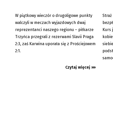
W piątkowy wieczór o drugoligowe punkty
Straż
07.08.2026
walczyli w meczach wyjazdowych dwaj
bezpł
reprezentanci naszego regionu – piłkarze
Kurs 
Trzyńca przegrali z rezerwami Slavii Praga
kobie
2:3, zaś Karwina uporała się z Prościejowem
siebi
2:1.
podst
samo
Czytaj więcej »»
Blaski i cenie „Gorola” 2026. Prof.
W Skrz
Daniel Kadłubiec podsumowuje
decyzj