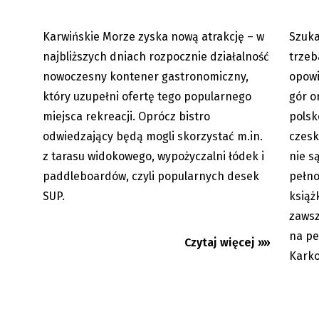
Karwińskie Morze zyska nową atrakcję – w
Szuka
08.08.2026
najbliższych dniach rozpocznie działalność
trzeb
nowoczesny kontener gastronomiczny,
opowi
który uzupełni ofertę tego popularnego
gór o
miejsca rekreacji. Oprócz bistro
polsk
odwiedzający będą mogli skorzystać m.in.
czesk
z tarasu widokowego, wypożyczalni łódek i
nie s
paddleboardów, czyli popularnych desek
pełno
SUP.
książ
zawsz
na pe
Czytaj więcej »»
Karko
Chance Liga Narodowa: Nasze
Hawier
zespoły ze zmiennym
Kurs, k
szczęściem....