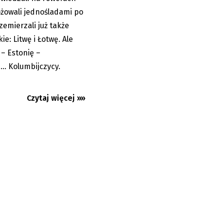
óżowali jednośladami po
rzemierzali już także
e: Litwę i Łotwę. Ale
 – Estonię –
... Kolumbijczycy.
Czytaj więcej »»