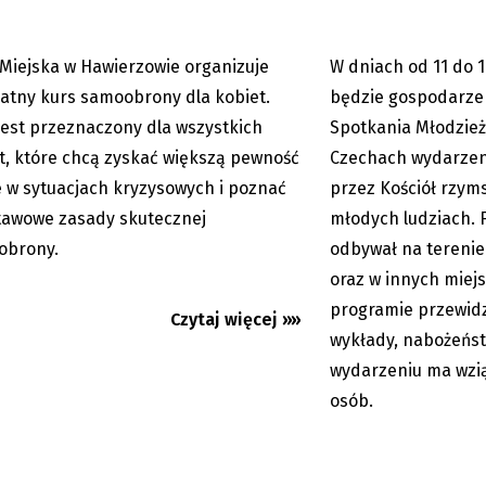
 Miejska w Hawierzowie organizuje
W dniach od 11 do 
07.08.2026
atny kurs samoobrony dla kobiet.
będzie gospodarze
jest przeznaczony dla wszystkich
Spotkania Młodzież
t, które chcą zyskać większą pewność
Czechach wydarzen
e w sytuacjach kryzysowych i poznać
przez Kościół rzyms
awowe zasady skutecznej
młodych ludziach. F
obrony.
odbywał na terenie
oraz w innych miej
programie przewidz
Czytaj więcej »»
wykłady, nabożeńst
eczoniu MK PZKO czeka na
Tour de Pologne - H
wydarzeniu ma wziąć
ę radnych
Lemmen wygrał etap 
został...
osób.