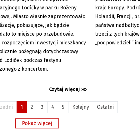
acyjnego Lodičky w parku Boženy
kraje Europy. Podr
wej. Miasto właśnie zaprezentowało
Holandii, Francji, p
lizacje, pokazujące, jak będzie
państwa nadbałtycki
dało to miejsce po przebudowie.
trzeci z tych krajów
 rozpoczęciem inwestycji mieszkańcy
„podpowiedzieli” im
licznie pożegnają dotychczasowy
d Lodiček podczas festynu
zonego z koncertem.
Czytaj więcej »»
zedni
1
2
3
4
5
Kolejny
Ostatni