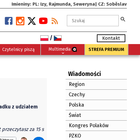
Imieniny: PL: Izy, Rajmunda, Seweryna| CZ: Soběslav
/
Kontakt
Multimedia
Czytelnicy piszą
STREFA PREMIUM
Wiadomości
Region
Czechy
Polska
adku z udziałem
Świat
Kongres Polaków
t przeczytasz za 15 s
PZKO