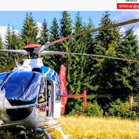
Janusz 
bittmar@gl