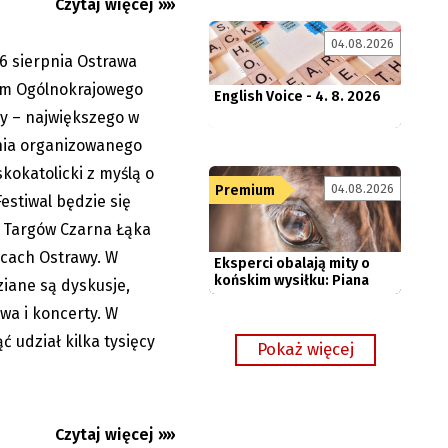
Czytaj więcej »»
English Voice - 4. 8. 2026
04.08.2026
16 sierpnia Ostrawa
07.08.2026
m Ogólnokrajowego
y – największego w
ia organizowanego
Eksperci obalają mity o
kokatolicki z myślą o
końskim wysiłku: Piana
04.08.2026
Premium
nie...
estiwal będzie się
 Targów Czarna Łąka
scach Ostrawy. W
iane są dyskusje,
wa i koncerty. W
olender
 udział kilka tysięcy
w Karpaczu i
Czytaj więcej »»