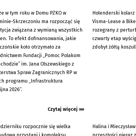
ze w tym roku w Domu PZKO w
Holenderski kolarz
07.08.2026
inie-Skrzeczoniu ma rozpocząć się
Visma-Lease a Bike
tycja związana z wymianą wszystkich
rozegrany z pertur
ien. To efekt dofinansowania, jakie
czwarty etap wyścig
czońskie koło otrzymało za
zdobył żółtą koszul
dnictwem Fundacji „Pomoc Polakom
chodzie” im. Jana Olszewskiego z
a: wielka zmiana kompleksu
Wspólnie z państwe
terstwa Spraw Zagranicznych RP w
y w parku Boženy
podróżujemy rowerem 
h programu „Infrastruktura
ej...
ijna 2026”.
Czytaj więcej »»
dzierniku rozpocznie się wielka
Halina i Mieczysła
06.08.2026
Premium
udowa przystani i kompleksu
przeszłości nieraz 