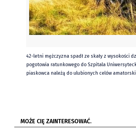
42-letni mężczyzna spadł ze skały z wysokości d
pogotowia ratunkowego do Szpitala Uniwersytecki
piaskowca należą do ulubionych celów amatorsk
Tego brakowało nad Karwińskim
Z nose
Morzem. Punkt gastronomiczny...
idzie w
MOŻE CIĘ ZAINTERESOWAĆ.