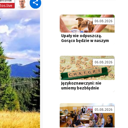
Bittmar
os.live
06.08.2026
Upały nie odpuszczą.
Gorąco będzie w naszym
regionie...
06.08.2026
Językoznawczyni: nie
umiemy bezbłędnie
rozpoznawać...
05.08.2026
Koszarzyska: Język polski
na każdym kroku