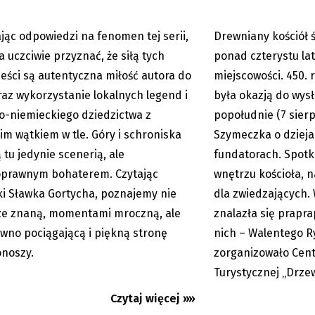
jąc odpowiedzi na fenomen tej serii,
Drewniany kościół 
08.08.2026
a uczciwie przyznać, że siłą tych
ponad czterystu lat 
eści są autentyczna miłość autora do
miejscowości. 450.
raz wykorzystanie lokalnych legend i
była okazją do wys
o-niemieckiego dziedzictwa z
popołudnie (7 sierp
im wątkiem w tle. Góry i schroniska
Szymeczka o dziejac
ą tu jedynie scenerią, ale
fundatorach. Spotk
prawnym bohaterem. Czytając
wnętrzu kościoła, 
ki Sławka Gortycha, poznajemy nie
dla zwiedzających.
e znaną, momentami mroczną, ale
znalazła się prapr
wno pociągającą i piękną stronę
nich – Walentego R
noszy.
zorganizowało Cent
zów: Samoobrona dla pań.
Ostrawa: w połowie 
tóry może uratować...
Ogólnokrajowe Spot
Turystycznej „Drze
Młodzieży
Czytaj więcej »»