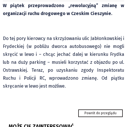
Czechy
W piątek przeprowadzono „rewolucyjną” zmianę w
Polska
organizacji ruchu drogowego w Czeskim Cieszynie.
Świat
Kongres Polaków
Sejmiki Gminne 2024
Do tej pory kierowcy na skrzyżowaniu ulic Jabłonkowskiej i
PZKO
Frydeckiej (w pobliżu dworca autobusowego) nie mogli
skręcić w lewo i – chcąc jechać dalej w kierunku Frydka
Placówki dyplomatyczne w CZ
lub na duży parking – musieli korzystać z objazdu po ul.
English Voice
Ostrawskiej. Teraz, po uzyskaniu zgody Inspektoratu
Kultura
Ruchu i Policji RC, wprowadzono zmianę. Od piątku
Recenzje
skręcanie w lewo jest możliwe.
Pop Art
Wydarzenia
Nasze biblioteki
Powrót do przeglądu
Publicystyka
Tour de Pologne - Holender Lemmen wygrał
Zdaniem...
etap w Karpaczu i został...
MOŻE CIĘ ZAINTERESOWAĆ.