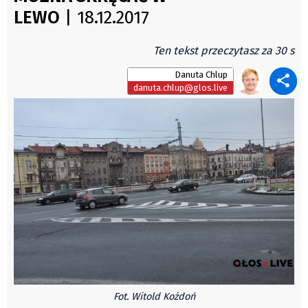
Świat
LEWO
| 18.12.2017
Autorzy
Kongres Polaków
Wydawca
PZKO
Ten tekst przeczytasz za 30 s
Fundusz Rozwoju Zaolzia
Danuta Chlup
Kontakt
danuta.chlup@glos.live
Sekretariat
Redaktorzy
Napisz artykuł
Zamów prenumeratę
Reklama
RODO (GDPR)
OGÓLNE WARUNKI HANDLOWE
Všeobecné obchodní podmínky
Wiadomości
Region
Fot. Witold Kożdoń