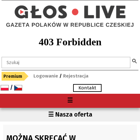
Logowanie
/
Rejestracja
Premium
/
Kontakt
Menu
☰
O nas
Region
☰ Nasza oferta
Premium
Czechy
Gdzie kupię "Głos"?
Polska
MOŻNA SKRĘCAĆ W
Archiwum