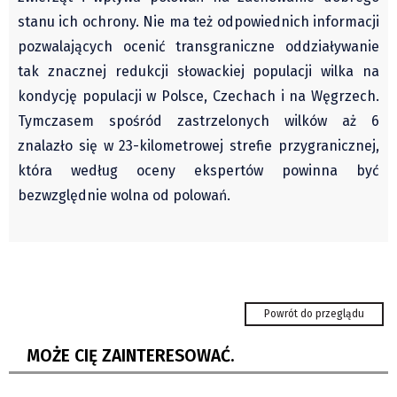
Klub Podróżnika ZA OKNEM
stanu ich ochrony. Nie ma też odpowiednich informacji
Sport
pozwalających ocenić transgraniczne oddziaływanie
Czytelnicy piszą
tak znacznej redukcji słowackiej populacji wilka na
Multimedia
kondycję populacji w Polsce, Czechach i na Węgrzech.
Obiektyw Głosu
Tymczasem spośród zastrzelonych wilków aż 6
Fotoreportaże
znalazło się w 23-kilometrowej strefie przygranicznej,
która według oceny ekspertów powinna być
studio glos.live
bezwzględnie wolna od polowań.
Głos Brandysa
YouTube glos.live
Głos News
Mrózek i Maćkowiak
Karwina: wielka zmiana kompleksu Lodičky
PODCAST "GŁOS MAMY"
w parku Boženy Němcowej...
Powrót do przeglądu
STREFA PREMIUM
Wspólnie z państwem Zawadzkimi
MOŻE CIĘ ZAINTERESOWAĆ.
podróżujemy rowerem po Estonii...
Upały nie odpuszczą. Gorąco będzie w