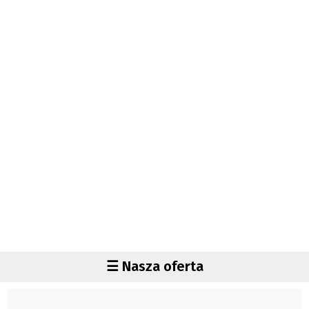
Autorzy
Wydawca
Fundusz Rozwoju Zaolzia
Kontakt
Sekretariat
Redaktorzy
Napisz artykuł
Zamów prenumeratę
Reklama
RODO (GDPR)
OGÓLNE WARUNKI HANDLOWE
Všeobecné obchodní podmínky
Region
☰ Nasza oferta
Wiadomości
Czechy
Region
Polska