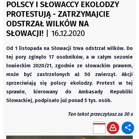
Czechy
POLSCY I SŁOWACCY EKOLODZY
Świat
Polska
PROTESTUJĄ - ZATRZYMAJCIE
Kongres Polaków
Świat
ODSTRZAŁ WILKÓW NA
PZKO
Kongres Polaków
SŁOWACJI!
| 16.12.2020
Sejmiki Gminne 2024
Od 1 listopada na Słowacji trwa odstrzał wilków. Do
PZKO
tej pory zginęło 17 osobników, a w całym sezonie
Placówki dyplomatyczne w CZ
łowieckim 2020/21, zgodnie ze słowackim prawem,
English Voice
może być zastrzelonych aż 50 zwierząt. Akcji
Kultura
sprzeciwiają się polscy ekolodzy. Protest w tej
Recenzje
sprawie, kierowany do Ambasady Republiki
Pop Art
Słowackiej, podpisało już ponad 5 tys. osób.
Wydarzenia
Ten tekst przeczytasz za 30 s
Nasze biblioteki
Publicystyka
Zdaniem...