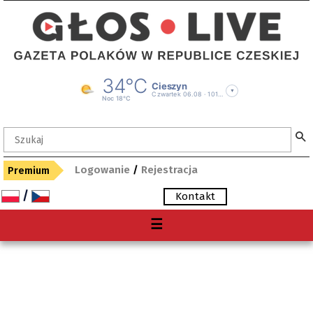
Logowanie
/
Rejestracja
Premium
/
Kontakt
Menu
☰
O nas
Premium
Gdzie kupię "Głos"?
Archiwum