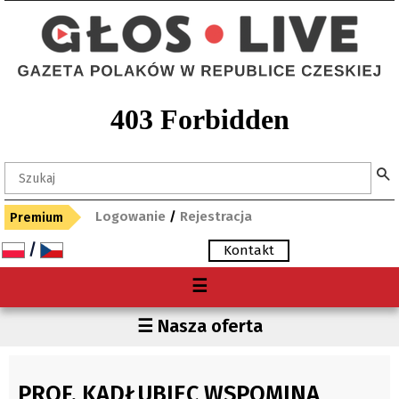
Logowanie
/
Rejestracja
Premium
/
Kontakt
Menu
☰
O nas
Region
☰ Nasza oferta
Premium
Czechy
Gdzie kupię "Głos"?
Polska
PROF. KADŁUBIEC WSPOMINA
Archiwum