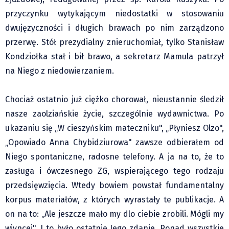
przyczynku wytykającym niedostatki w stosowaniu
dwujęzyczności i długich brawach po nim zarządzono
przerwę. Stół prezydialny znieruchomiał, tylko Stanisław
Kondziołka stał i bił brawo, a sekretarz Mamula patrzył
na Niego z niedowierzaniem.
Chociaż ostatnio już ciężko chorował, nieustannie śledził
nasze zaolziańskie życie, szczególnie wydawnictwa. Po
ukazaniu się „W cieszyńskim mateczniku", „Płyniesz Olzo",
„Opowiado Anna Chybidziurowa" zawsze odbierałem od
Niego spontaniczne, radosne telefony. A ja na to, że to
zasługa i ówczesnego ZG, wspierającego tego rodzaju
przedsięwzięcia. Wtedy bowiem powstał fundamentalny
korpus materiałów, z których wyrastały te publikacje. A
on na to: „Ale jeszcze mało my dlo ciebie zrobili. Mógli my
wiyncej". I to było ostatnie Jego zdanie. Ponad wszystkie