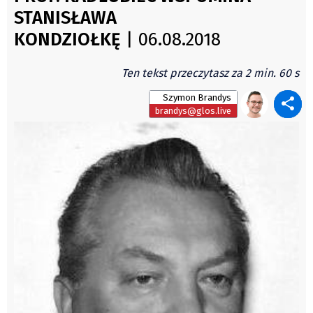
Świat
STANISŁAWA
Autorzy
Kongres Polaków
KONDZIOŁKĘ
| 06.08.2018
Wydawca
PZKO
Fundusz Rozwoju Zaolzia
Ten tekst przeczytasz za 2 min. 60 s
Kontakt
Szymon Brandys
Sekretariat
brandys@glos.live
Redaktorzy
Napisz artykuł
Zamów prenumeratę
Reklama
RODO (GDPR)
OGÓLNE WARUNKI HANDLOWE
Všeobecné obchodní podmínky
Wiadomości
Region