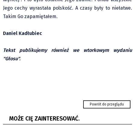
Jego cechy wyrastała polskość. A czasy były to niełatwe.
Takim Go zapamiętałem.
Daniel Kadłubiec
Tekst publikujemy również we wtorkowym wydaniu
"Głosu".
Chance Liga Narodowa: Nasze zespoły ze
zmiennym szczęściem....
Hawierzów: Samoobrona dla pań. Kurs,
Powrót do przeglądu
który może uratować...
MOŻE CIĘ ZAINTERESOWAĆ.
Ostrawa: w połowie sierpnia Ogólnokrajowe
Spotkanie Młodzieży