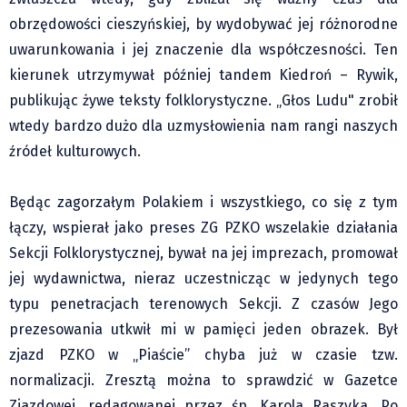
Klub Podróżnika ZA OKNEM
obrzędowości cieszyńskiej, by wydobywać jej różnorodne
Sport
uwarunkowania i jej znaczenie dla współczesności. Ten
Czytelnicy piszą
kierunek utrzymywał później tandem Kiedroń – Rywik,
Multimedia
publikując żywe teksty folklorystyczne. „Głos Ludu" zrobił
Obiektyw Głosu
wtedy bardzo dużo dla uzmysłowienia nam rangi naszych
Fotoreportaże
źródeł kulturowych.
studio glos.live
Będąc zagorzałym Polakiem i wszystkiego, co się z tym
Głos Brandysa
łączy, wspierał jako preses ZG PZKO wszelakie działania
YouTube glos.live
Sekcji Folklorystycznej, bywał na jej imprezach, promował
Głos News
jej wydawnictwa, nieraz uczestnicząc w jedynych tego
Mrózek i Maćkowiak
typu penetracjach terenowych Sekcji. Z czasów Jego
PODCAST "GŁOS MAMY"
prezesowania utkwił mi w pamięci jeden obrazek. Był
STREFA PREMIUM
zjazd PZKO w „Piaście” chyba już w czasie tzw.
normalizacji. Zresztą można to sprawdzić w Gazetce
Zjazdowej, redagowanej przez śp. Karola Raszyka. Po