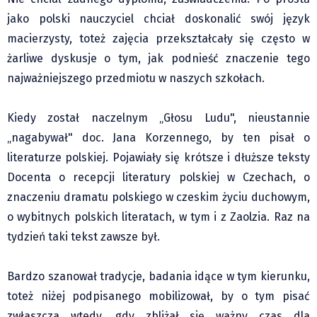
Pre-teksty i kon-teksty Łęckiego
jako polski nauczyciel chciał doskonalić swój język
Na posiónku pisane Milerskiego (archiwum)
macierzysty, toteż zajęcia przekształcały się często w
żarliwe dyskusje o tym, jak podnieść znaczenie tego
Na granicy Księstwa Drobika (archiwum)
najważniejszego przedmiotu w naszych szkołach.
Podróże małe i duże Skałki
Historia
Kiedy został naczelnym „Głosu Ludu", nieustannie
Podróże
„nagabywał" doc. Jana Korzennego, by ten pisał o
Wywiady
literaturze polskiej. Pojawiały się krótsze i dłuższe teksty
Rodziny wielodzietne
Docenta o recepcji literatury polskiej w Czechach, o
Nauka
znaczeniu dramatu polskiego w czeskim życiu duchowym,
Młodzi
o wybitnych polskich literatach, w tym i z Zaolzia. Raz na
Przedszkola
tydzień taki tekst zawsze był.
Szkoły podstawowe
Bardzo szanował tradycje, badania idące w tym kierunku,
Szkoły średnie
toteż niżej podpisanego mobilizował, by o tym pisać
Studia
zwłaszcza wtedy, gdy zbliżał się ważny czas dla