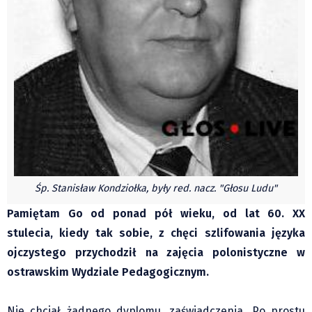
Czechy
Polska
Świat
Kongres Polaków
Sejmiki Gminne 2024
PZKO
Placówki dyplomatyczne w CZ
English Voice
Kultura
Śp. Stanisław Kondziołka, były red. nacz. "Głosu Ludu"
Recenzje
Pamiętam Go od ponad pół wieku, od lat 60. XX
Pop Art
stulecia, kiedy tak sobie, z chęci szlifowania języka
Wydarzenia
ojczystego przychodził na zajęcia polonistyczne w
Nasze biblioteki
ostrawskim Wydziale Pedagogicznym.
Publicystyka
Zdaniem...
Nie chciał żadnego dyplomu, zaświadczenia. Po prostu