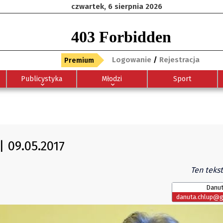
czwartek, 6 sierpnia 2026
Logowanie
/
Rejestracja
Premium
Publicystyka
Młodzi
Sport
| 09.05.2017
Ten tekst
Danut
danuta.chlup@gl