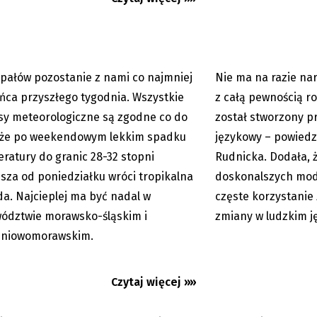
...
upałów pozostanie z nami co najmniej
Nie ma na razie nar
06.08.2026
ńca przyszłego tygodnia. Wszystkie
z całą pewnością ro
sy meteorologiczne są zgodne co do
został stworzony p
 że po weekendowym lekkim spadku
językowy – powiedz
ratury do granic 28-32 stopni
Rudnicka. Dodała, ż
usza od poniedziałku wróci tropikalna
doskonalszych mode
a. Najcieplej ma być nadal w
częste korzystanie
jak… w Egipcie
Beskidzki Dogmarato
ództwie morawsko-śląskim i
zmiany w ludzkim j
psa. Wygraj darmowe
dniowomorawskim.
Czytaj więcej »»