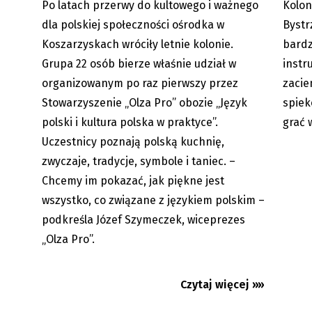
Po latach przerwy do kultowego i ważnego
Kolon
05.08.2026
dla polskiej społeczności ośrodka w
Bystr
Koszarzyskach wróciły letnie kolonie.
bardz
Grupa 22 osób bierze właśnie udział w
instr
organizowanym po raz pierwszy przez
zacie
Stowarzyszenie „Olza Pro” obozie „Język
spiek
polski i kultura polska w praktyce”.
grać 
Uczestnicy poznają polską kuchnię,
zwyczaje, tradycje, symbole i taniec. –
Chcemy im pokazać, jak piękne jest
Cierlickie Lato Filmowe 2026.
Pop Art
wszystko, co związane z językiem polskim –
Cztery dni dobrego kina z Polski,...
Christo
podkreśla Józef Szymeczek, wiceprezes
Antywoj
„Olza Pro”.
Czytaj więcej »»