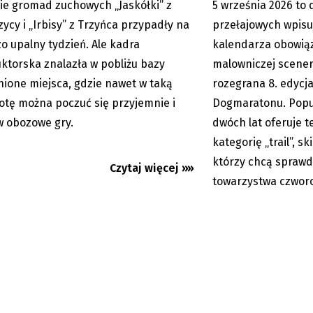
ie gromad zuchowych „Jaskółki” z
5 września 2026 to 
05.08.2026
zycy i „Irbisy” z Trzyńca przypadły na
przełajowych wpisu
o upalny tydzień. Ale kadra
kalendarza obowią
uktorska znalazła w pobliżu bazy
malowniczej scener
nione miejsca, gdzie nawet w taką
rozegrana 8. edycj
otę można poczuć się przyjemnie i
Dogmaratonu. Popu
w obozowe gry.
dwóch lat oferuje 
kategorię „trail”, 
którzy chcą sprawd
Czytaj więcej »»
towarzystwa czwor
: Recenzja „Odysei”
Trzyniec: Věra Palko
phera Nolana.
ze startu w wyborac
enne,...