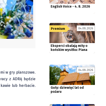
04.08.2026
Premium
Eksperci obalają mity o
końskim wysiłku: Piana
nie...
04.08.2026
imi w gry planszowe.
Guty: dziewięć lat od
pożaru
pracy z ADRĄ będzie
kawie lub herbacie.
Jedno z najdłuższych