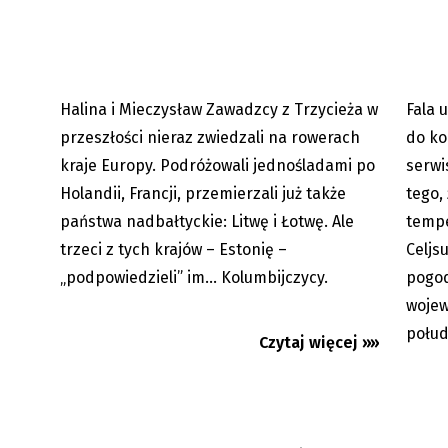
najmniej
Halina i Mieczysław Zawadzcy z Trzycieża w
Fala 
06.08.2026
Premium
przeszłości nieraz zwiedzali na rowerach
do ko
kraje Europy. Podróżowali jednośladami po
serwi
Holandii, Francji, przemierzali już także
tego,
państwa nadbałtyckie: Litwę i Łotwę. Ale
tempe
trzeci z tych krajów – Estonię –
Celjs
„podpowiedzieli” im... Kolumbijczycy.
pogod
Koszarzyska: Język polski na
Gorąco 
wojew
każdym kroku
połu
Czytaj więcej »»