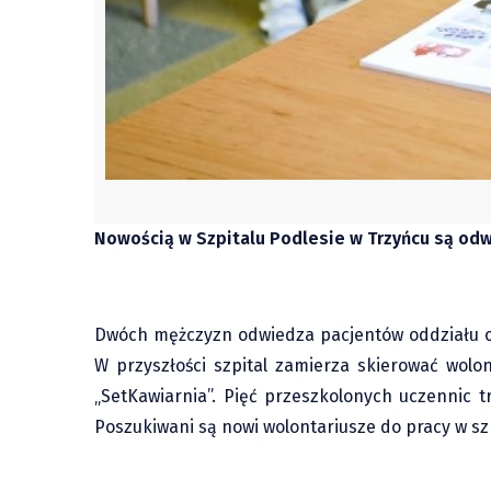
Nowością w Szpitalu Podlesie w Trzyńcu są odw
Dwóch mężczyzn odwiedza pacjentów oddziału chir
W przyszłości szpital zamierza skierować wol
„SetKawiarnia”. Pięć przeszkolonych uczennic 
Poszukiwani są nowi wolontariusze do pracy w szp