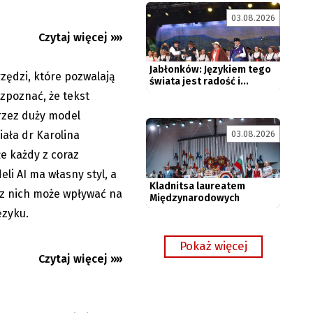
Jabłonków: Językiem tego
świata jest radość i...
03.08.2026
Czytaj więcej »»
zędzi, które pozwalają
06.08.2026
zpoznać, że tekst
rzez duży model
Kladnitsa laureatem
Międzynarodowych
iała dr Karolina
03.08.2026
Spotkań
Folklorystycznych...
e każdy z coraz
li AI ma własny styl, a
 z nich może wpływać na
n również bez
ęzyku.
 numery...
Czytaj więcej »»