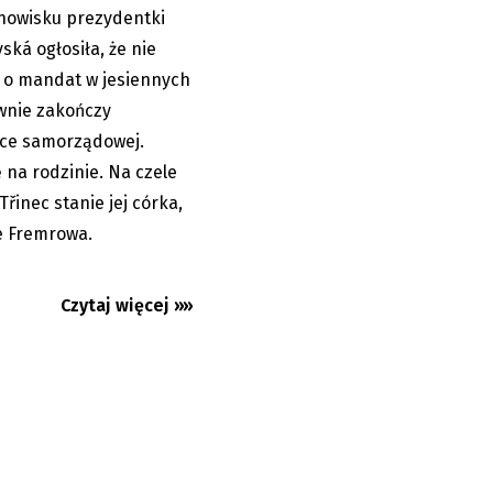
anowisku prezydentki
04.08.2026
ská ogłosiła, że nie
ę o mandat w jesiennych
ywnie zakończy
tyce samorządowej.
 na rodzinie. Na czele
Třinec stanie jej córka,
ie Fremrowa.
Czytaj więcej »»