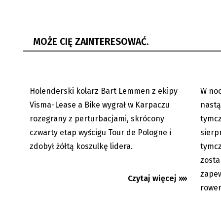
Tour de Pologne - Holender
Utrudn
Lemmen wygrał etap w Karpaczu i
Kierow
MOŻE CIĘ ZAINTERESOWAĆ.
został...
tymcz
Holenderski kolarz Bart Lemmen z ekipy
W noc
06.08.2026
Visma-Lease a Bike wygrał w Karpaczu
nastą
rozegrany z perturbacjami, skrócony
tymcz
czwarty etap wyścigu Tour de Pologne i
sierp
zdobył żółtą koszulkę lidera.
tymcz
zosta
zapew
Czytaj więcej »»
rower
Wspólnie z państwem Zawadzkimi
Upały 
podróżujemy rowerem po Estonii...
będzie