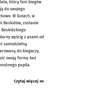
data, którą fani biegów
05.08.2026
ją do swojego
zkowo. W Gutach, w
ii Beskidów, zostanie
a Beskidzkiego
larny wyścig z psami od
też samodzielną
skierowaną do biegaczy,
zić swoją formę bez
onożnego pupila.
vská rezygnuje
h
Czytaj więcej »»