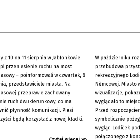
ienia w centrum Jabłonkowa.
Karwina: wielka zmi
cy pojadą mostem
Lodičky w parku Bož
asowym
Němcowej...
y z 10 na 11 sierpnia w Jabłonkowie
W październiku roz
06.08.2026
pi przeniesienie ruchu na most
przebudowa przyst
asowy – poinformowali w czwartek, 6
rekreacyjnego Lodi
nia, przedstawiciele miasta. Na
Němcowej. Miasto 
asowej przeprawie zachowany
wizualizacje, pokaz
nie ruch dwukierunkowy, co ma
wyglądało to miejs
nić płynność komunikacji. Piesi i
Przed rozpoczęciem
zyści będą korzystać z nowej kładki.
symbolicznie poże
nie odpuszczą. Gorąco
Językoznawczyni: ni
wygląd Lodiček pod
 w naszym regionie co
bezbłędnie rozpozna
połączonego z kon
Czytaj więcej »»