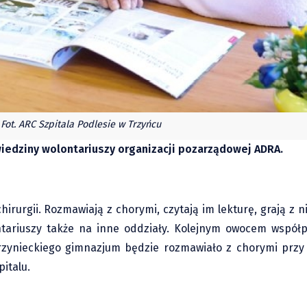
Fot. ARC Szpitala Podlesie w Trzyńcu
iedziny wolontariuszy organizacji pozarządowej ADRA.
urgii. Rozmawiają z chorymi, czytają im lekturę, grają z n
ontariuszy także na inne oddziały. Kolejnym owocem współ
trzynieckiego gimnazjum będzie rozmawiało z chorymi przy 
italu.