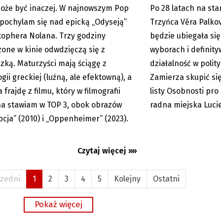
oże być inaczej. W najnowszym Pop
Po 28 latach na st
05.08.2026
um
 pochylam się nad epicką „Odyseją”
Trzyńca Věra Palkov
tophera Nolana. Trzy godziny
będzie ubiegała si
one w kinie odwdzięczą się z
wyborach i definit
zką. Maturzyści mają ściągę z
działalność w poli
ogii greckiej (luźną, ale efektowną), a
Zamierza skupić się
 frajdę z filmu, który w filmografii
listy Osobnosti pro 
a stawiam w TOP 3, obok obrazów
radna miejska Luc
pcja” (2010) i „Oppenheimer” (2023).
Czytaj więcej »»
zedni
1
2
3
4
5
Kolejny
Ostatni