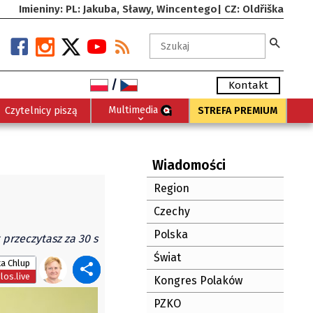
Imieniny: PL: Jakuba, Sławy, Wincentego| CZ: Oldřiška
/
Kontakt
Multimedia
Czytelnicy piszą
STREFA PREMIUM
Wiadomości
Region
Czechy
Polska
 przeczytasz za 30 s
Świat
a Chlup
os.live
Kongres Polaków
PZKO