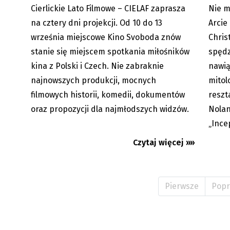
Cierlickie Lato Filmowe – CIELAF zaprasza
Nie m
05.08.2026
Premi
na cztery dni projekcji. Od 10 do 13
Arcie
września miejscowe Kino Svoboda znów
Chris
stanie się miejscem spotkania miłośników
spędz
kina z Polski i Czech. Nie zabraknie
nawią
najnowszych produkcji, mocnych
mitol
filmowych historii, komedii, dokumentów
reszta
oraz propozycji dla najmłodszych widzów.
Nolan
„Ince
Czytaj więcej »»
Pierwsze
Popr