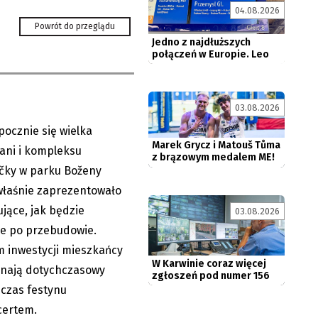
połączeń w Europie. Leo
04.08.2026
Express...
Powrót do przeglądu
ana kompleksu
eny
Marek Grycz i Matouš Tůma
z brązowym medalem ME!
03.08.2026
pocznie się wielka
06.08.2026
ani i kompleksu
čky w parku Boženy
właśnie zaprezentowało
W Karwinie coraz więcej
ujące, jak będzie
03.08.2026
zgłoszeń pod numer 156
ce po przebudowie.
 inwestycji mieszkańcy
gnają dotychczasowy
e umiemy
czas festynu
wać tekstów...
certem.