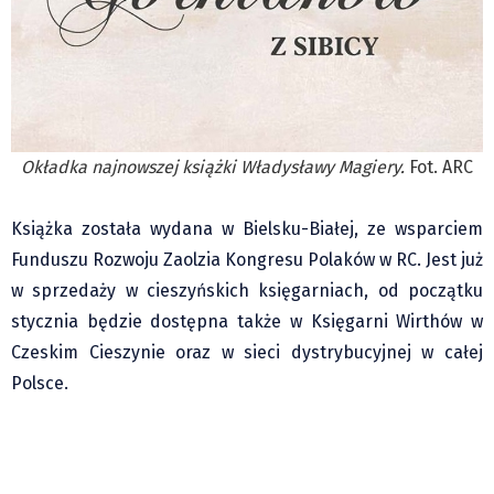
Okładka najnowszej książki Władysławy Magiery.
Fot. ARC
Książka została wydana w Bielsku-Białej, ze wsparciem
Funduszu Rozwoju Zaolzia Kongresu Polaków w RC. Jest już
w sprzedaży w cieszyńskich księgarniach, od początku
stycznia będzie dostępna także w Księgarni Wirthów w
Czeskim Cieszynie oraz w sieci dystrybucyjnej w całej
Chance Liga Narodowa: Nasze zespoły ze
zmiennym szczęściem....
Polsce.
Hawierzów: Samoobrona dla pań. Kurs,
który może uratować...
Ostrawa: w połowie sierpnia Ogólnokrajowe