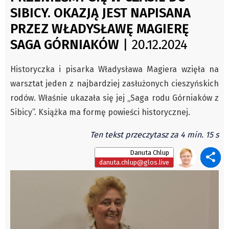
Świat
SIBICY. OKAZJĄ JEST NAPISANA
Autorzy
Kongres Polaków
PRZEZ WŁADYSŁAWĘ MAGIERĘ
Wydawca
PZKO
SAGA GÓRNIAKÓW
| 20.12.2024
Fundusz Rozwoju Zaolzia
Kontakt
Historyczka i pisarka Władysława Magiera wzięła na
Sekretariat
warsztat jeden z najbardziej zasłużonych cieszyńskich
Redaktorzy
rodów. Właśnie ukazała się jej „Saga rodu Górniaków z
Napisz artykuł
Sibicy”. Książka ma formę powieści historycznej.
Zamów prenumeratę
Ten tekst przeczytasz za 4 min. 15 s
Reklama
Danuta Chlup
RODO (GDPR)
danuta.chlup@glos.live
OGÓLNE WARUNKI HANDLOWE
Všeobecné obchodní podmínky
Wiadomości
Region