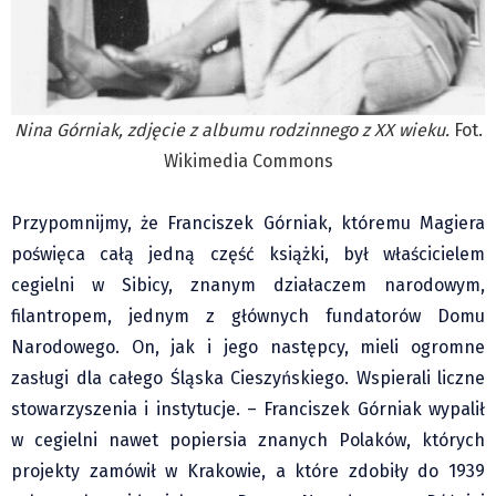
Klub Podróżnika ZA OKNEM
Sport
Czytelnicy piszą
Multimedia
Nina Górniak, zdjęcie z albumu rodzinnego z XX wieku.
Fot.
Obiektyw Głosu
Wikimedia Commons
Fotoreportaże
studio glos.live
Przypomnijmy, że Franciszek Górniak, któremu Magiera
Głos Brandysa
poświęca całą jedną część książki, był właścicielem
YouTube glos.live
cegielni w Sibicy, znanym działaczem narodowym,
filantropem, jednym z głównych fundatorów Domu
Głos News
Narodowego. On, jak i jego następcy, mieli ogromne
Mrózek i Maćkowiak
zasługi dla całego Śląska Cieszyńskiego. Wspierali liczne
PODCAST "GŁOS MAMY"
stowarzyszenia i instytucje. – Franciszek Górniak wypalił
STREFA PREMIUM
w cegielni nawet popiersia znanych Polaków, których
projekty zamówił w Krakowie, a które zdobiły do 1939