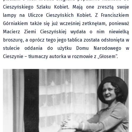
Pre-teksty i kon-teksty Łęckiego
Cieszyńskiego Szlaku Kobiet. Mają one zresztą swoje
lampy na Uliczce Cieszyńskich Kobiet. Z Franciszkiem
Na posiónku pisane Milerskiego (archiwum)
Górniakiem także się już wcześniej zetknęłam, ponieważ
Na granicy Księstwa Drobika (archiwum)
Macierz Ziemi Cieszyńskiej wydała o nim niewielką
Podróże małe i duże Skałki
broszurę, a oprócz tego jego tablica została odsłonięta w
Historia
stulecie oddania do użytku Domu Narodowego w
Podróże
Cieszynie – tłumaczy autorka w rozmowie z „Głosem”.
Wywiady
Rodziny wielodzietne
Nauka
Młodzi
Przedszkola
Szkoły podstawowe
Szkoły średnie
Studia