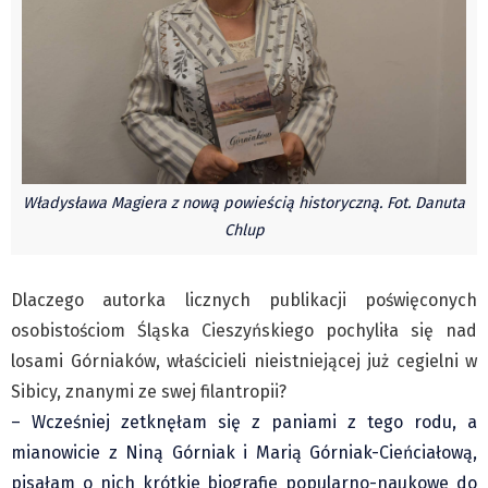
Czechy
Polska
Świat
Kongres Polaków
Sejmiki Gminne 2024
PZKO
Władysława Magiera z nową powieścią historyczną. Fot. Danuta
Placówki dyplomatyczne w CZ
Chlup
English Voice
Kultura
Dlaczego autorka licznych publikacji poświęconych
Recenzje
osobistościom Śląska Cieszyńskiego pochyliła się nad
Pop Art
losami Górniaków, właścicieli nieistniejącej już cegielni w
Wydarzenia
Sibicy, znanymi ze swej filantropii?
Nasze biblioteki
– Wcześniej zetknęłam się z paniami z tego rodu, a
Publicystyka
mianowicie z Niną Górniak i Marią Górniak-Cieńciałową,
Zdaniem...
pisałam o nich krótkie biografie popularno-naukowe do