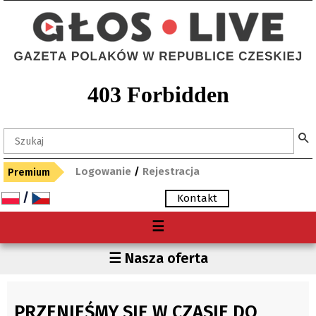
Logowanie
/
Rejestracja
Premium
/
Kontakt
Menu
☰
O nas
Region
☰ Nasza oferta
Premium
Czechy
Gdzie kupię "Głos"?
Polska
PRZENIEŚMY SIĘ W CZASIE DO
Archiwum