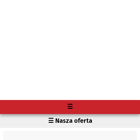
Menu
☰
O nas
Region
☰ Nasza oferta
Premium
Czechy
Gdzie kupię "Głos"?
Polska