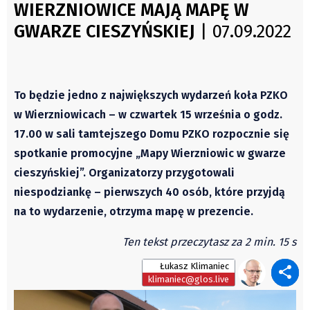
WIERZNIOWICE MAJĄ MAPĘ W
Archiwum
Świat
GWARZE CIESZYŃSKIEJ
| 07.09.2022
Autorzy
Kongres Polaków
Wydawca
PZKO
Fundusz Rozwoju Zaolzia
Kontakt
To będzie jedno z największych wydarzeń koła PZKO
w Wierzniowicach – w czwartek 15 września o godz.
Sekretariat
17.00 w sali tamtejszego Domu PZKO rozpocznie się
Redaktorzy
spotkanie promocyjne „Mapy Wierzniowic w gwarze
Napisz artykuł
cieszyńskiej”. Organizatorzy przygotowali
Zamów prenumeratę
niespodziankę – pierwszych 40 osób, które przyjdą
Reklama
na to wydarzenie, otrzyma mapę w prezencie.
RODO (GDPR)
Ten tekst przeczytasz za 2 min. 15 s
OGÓLNE WARUNKI HANDLOWE
Všeobecné obchodní podmínky
Łukasz Klimaniec
klimaniec@glos.live
Wiadomości
Region