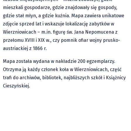
mieszkali gospodarze, gdzie znajdowały się gospody,
gdzie stał młyn, a gdzie kuźnia. Mapa zawiera unikatowe
zdjęcie sprzed lat i wskazuje lokalizację zabytków w
Wierzniowicach – m.in. figurę św. Jana Nepomucena z
przełomu XVIII i XIX w., czy pomnik ofiar wojny prusko-
austriackiej z 1866 r.
Mapa została wydana w nakładzie 200 egzemplarzy.
Otrzyma ją każdy członek koła w Wierzniowicach, część
trafi do archiwów, bibliotek, najbliższych szkół i Książnicy
Cieszyńskiej.
82 lata od mordu w Żywocicach. Polsko-
czeska społeczność...