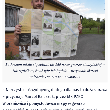
Czechy
Polska
Świat
Kongres Polaków
Sejmiki Gminne 2024
PZKO
Placówki dyplomatyczne w CZ
English Voice
Badaczom udało się zebrać ok. 250 nazw gwarze cieszyńskiej. –
Kultura
Nie sądziłem, że aż tyle ich będzie – przyznaje Marcel
Recenzje
Balcarek. Fot. ŁUKASZ KLIMANIEC
Pop Art
– Nieczęsto coś wydajemy, dlatego dla nas to duża sprawa
Wydarzenia
– przyznaje Marcel Balcarek, przez MK PZKO
Nasze biblioteki
Wierzniowice i pomysłodawca mapy w gwarze
Publicystyka