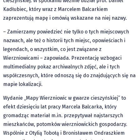
cieszyńskiej. W spotkaniu weźmie udział prof. Daniel
Zdaniem...
Kadłubiec, który wraz z Marcelem Balcarkiem
Pre-teksty i kon-teksty Łęckiego
zaprezentują mapę i omówią wskazane na niej nazwy.
Na posiónku pisane Milerskiego (archiwum)
– Zamierzamy powiedzieć nie tylko o tych miejscowych
Na granicy Księstwa Drobika (archiwum)
nazwach, ale też o historii tych miejsc, opowieściach i
Podróże małe i duże Skałki
legendach, o wszystkim, co jest związane z
Historia
Wierzniowicami – zapowiada. Prezentację wzbogaci
Podróże
multimedialny pokaz archiwalnych zdjęć, ale i tych
Wywiady
współczesnych, które odnoszą się do znajdujących się na
Rodziny wielodzietne
mapie lokalizacji.
Nauka
Wydanie „Mapy Wierzniowic w gwarze cieszyńskiej” to
Młodzi
efekt dziesięciu lat pracy Marcela Balcarka, który
Przedszkola
gromadząc materiał m.in. przepytywał najstarszych
Szkoły podstawowe
mieszkańców, potomków wierzniowickich gospodarzy.
Szkoły średnie
Wspólnie z Otylią Tobołą i Bronisławem Ondraszkiem
Studia