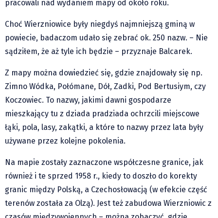
pracowali nad wydaniem mapy od około roku.
Klub Podróżnika ZA OKNEM
Choć Wierzniowice były niegdyś najmniejszą gminą w
Sport
powiecie, badaczom udało się zebrać ok. 250 nazw. – Nie
Czytelnicy piszą
sądziłem, że aż tyle ich będzie – przyznaje Balcarek.
Multimedia
Z mapy można dowiedzieć się, gdzie znajdowały się np.
Obiektyw Głosu
Zimno Wódka, Połómane, Dół, Zadki, Pod Bertusiym, czy
Fotoreportaże
Koczowiec. To nazwy, jakimi dawni gospodarze
studio glos.live
mieszkający tu z dziada pradziada ochrzcili miejscowe
Głos Brandysa
łąki, pola, lasy, zakątki, a które to nazwy przez lata były
YouTube glos.live
używane przez kolejne pokolenia.
Głos News
Na mapie zostały zaznaczone współczesne granice, jak
Mrózek i Maćkowiak
również i te sprzed 1958 r., kiedy to doszło do korekty
PODCAST "GŁOS MAMY"
granic między Polską, a Czechosłowacją (w efekcie część
STREFA PREMIUM
terenów została za Olzą). Jest też zabudowa Wierzniowic z
czasów międzywojennych – można zobaczyć, gdzie