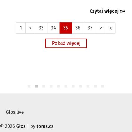
Czytaj więcej »»
31.01.2025
1
<
33
34
35
36
37
>
x
Głos.live
© 2026
Głos
| by
toras.cz