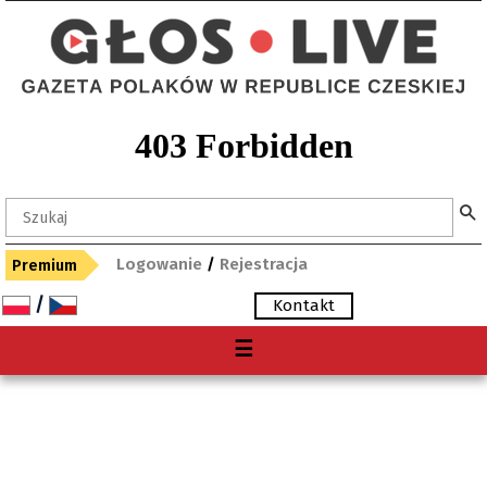
Logowanie
/
Rejestracja
Premium
/
Kontakt
Menu
☰
O nas
Premium
Gdzie kupię "Głos"?
Archiwum