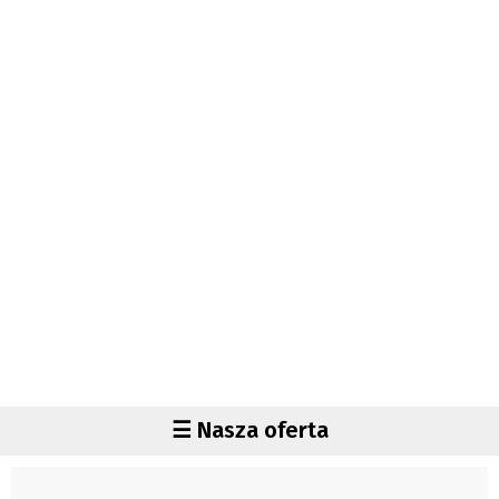
Autorzy
Wydawca
Fundusz Rozwoju Zaolzia
Kontakt
Sekretariat
Redaktorzy
Napisz artykuł
Zamów prenumeratę
Reklama
RODO (GDPR)
OGÓLNE WARUNKI HANDLOWE
Všeobecné obchodní podmínky
Region
☰ Nasza oferta
Wiadomości
Czechy
Region
Polska