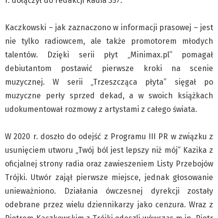
r. dołączył do redakcji Radia 357.
Klub Podróżnika ZA OKNEM
Sport
Kaczkowski – jak zaznaczono w informacji prasowej – jest
Czytelnicy piszą
nie tylko radiowcem, ale także promotorem młodych
Multimedia
talentów. Dzięki serii płyt „Minimax.pl” pomagał
Obiektyw Głosu
debiutantom postawić pierwsze kroki na scenie
Fotoreportaże
muzycznej. W serii „Trzeszcząca płyta” sięgał po
studio glos.live
muzyczne perły sprzed dekad, a w swoich książkach
udokumentował rozmowy z artystami z całego świata.
Głos Brandysa
YouTube glos.live
W 2020 r. doszło do odejść z Programu III PR w związku z
Głos News
usunięciem utworu „Twój ból jest lepszy niż mój” Kazika z
Mrózek i Maćkowiak
oficjalnej strony radia oraz zawieszeniem Listy Przebojów
PODCAST "GŁOS MAMY"
Trójki. Utwór zajął pierwsze miejsce, jednak głosowanie
STREFA PREMIUM
unieważniono. Działania ówczesnej dyrekcji zostały
odebrane przez wielu dziennikarzy jako cenzura. Wraz z