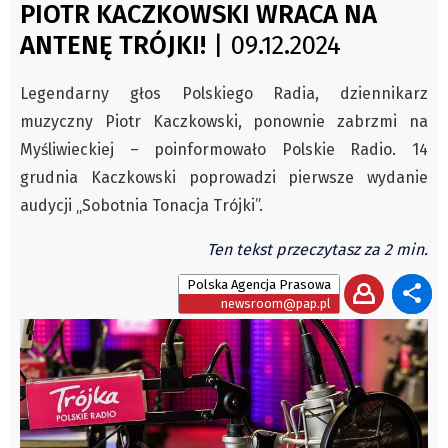
Czechy
PIOTR KACZKOWSKI WRACA NA
Świat
Polska
ANTENĘ TRÓJKI!
| 09.12.2024
Kongres Polaków
Świat
PZKO
Legendarny głos Polskiego Radia, dziennikarz
Kongres Polaków
muzyczny Piotr Kaczkowski, ponownie zabrzmi na
Sejmiki Gminne 2024
Myśliwieckiej – poinformowało Polskie Radio. 14
PZKO
grudnia Kaczkowski poprowadzi pierwsze wydanie
Placówki dyplomatyczne w CZ
audycji „Sobotnia Tonacja Trójki”.
English Voice
Ten tekst przeczytasz za 2 min.
Kultura
Recenzje
Polska Agencja Prasowa
newsroom@pap.pl
Pop Art
Wydarzenia
Nasze biblioteki
Publicystyka
Zdaniem...