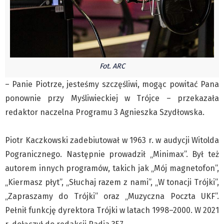
Pre-teksty i kon-teksty Łęckiego
Na posiónku pisane Milerskiego (archiwum)
Na granicy Księstwa Drobika (archiwum)
Podróże małe i duże Skałki
Fot. ARC
Historia
– Panie Piotrze, jesteśmy szczęśliwi, mogąc powitać Pana
Podróże
ponownie przy Myśliwieckiej w Trójce – przekazała
Wywiady
redaktor naczelna Programu 3 Agnieszka Szydłowska.
Rodziny wielodzietne
Nauka
Piotr Kaczkowski zadebiutował w 1963 r. w audycji Witolda
Młodzi
Pogranicznego. Następnie prowadził „Minimax”. Był też
Przedszkola
autorem innych programów, takich jak „Mój magnetofon”,
Szkoły podstawowe
„Kiermasz płyt”, „Słuchaj razem z nami”, „W tonacji Trójki”,
„Zapraszamy do Trójki” oraz „Muzyczna Poczta UKF”.
Szkoły średnie
Pełnił funkcję dyrektora Trójki w latach 1998–2000. W 2021
Studia