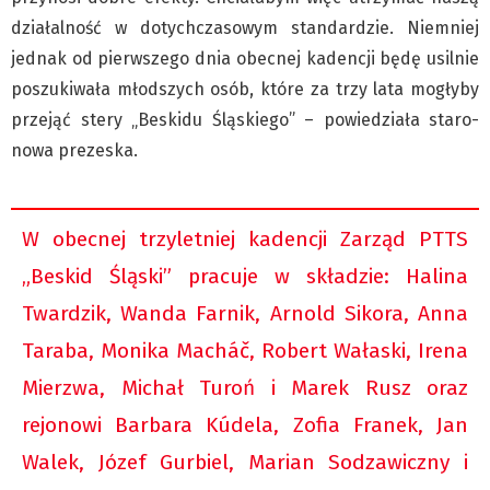
Klub Podróżnika ZA OKNEM
działalność w dotychczasowym standardzie. Niemniej
Sport
jednak od pierwszego dnia obecnej kadencji będę usilnie
Czytelnicy piszą
poszukiwała młodszych osób, które za trzy lata mogłyby
Multimedia
przejąć stery „Beskidu Śląskiego” – powiedziała staro-
Obiektyw Głosu
nowa prezeska.
Fotoreportaże
studio glos.live
W obecnej trzyletniej kadencji Zarząd PTTS
Głos Brandysa
„Beskid Śląski” pracuje w składzie: Halina
YouTube glos.live
Twardzik, Wanda Farnik, Arnold Sikora, Anna
Głos News
Taraba, Monika Macháč, Robert Wałaski, Irena
Mrózek i Maćkowiak
PODCAST "GŁOS MAMY"
Mierzwa, Michał Turoń i Marek Rusz oraz
STREFA PREMIUM
rejonowi Barbara Kúdela, Zofia Franek, Jan
Walek, Józef Gurbiel, Marian Sodzawiczny i