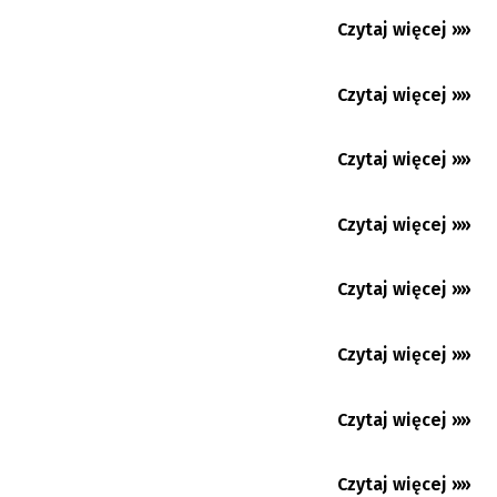
Gorąco jak… w Egipcie
Czytaj więcej »»
06.08.2026
Beskidzki Dogmaraton również bez psa.
Wygraj darmowe numery...
Czytaj więcej »»
06.08.2026
Cierlickie Lato Filmowe 2026. Cztery dni
dobrego kina z Polski,...
Czytaj więcej »»
05.08.2026
Trzyniec: Věra Palkovská rezygnuje ze startu
w wyborach
Czytaj więcej »»
05.08.2026
Jubileuszowa wystawa stonawskiej malarki
Czytaj więcej »»
05.08.2026
Ostrawa: nie zapominają o zbrodniach
komunizmu
Czytaj więcej »»
05.08.2026
Guty: dziewięć lat od pożaru
Czytaj więcej »»
04.08.2026
W Karwinie coraz więcej zgłoszeń pod
numer 156
Czytaj więcej »»
04.08.2026