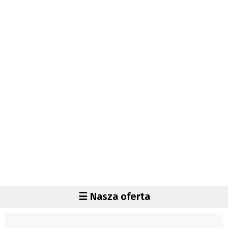
Autorzy
Wydawca
Fundusz Rozwoju Zaolzia
Kontakt
Sekretariat
Redaktorzy
Napisz artykuł
Zamów prenumeratę
Reklama
RODO (GDPR)
OGÓLNE WARUNKI HANDLOWE
Všeobecné obchodní podmínky
Region
☰ Nasza oferta
Wiadomości
Czechy
Region
Polska