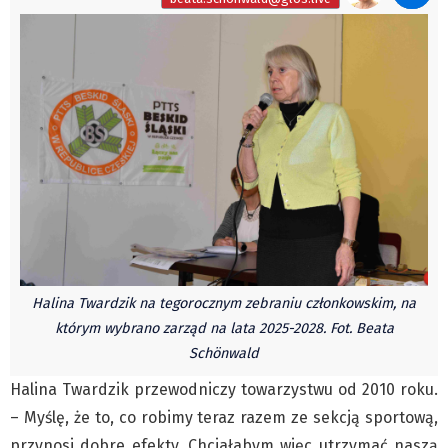
Pre-teksty i kon-teksty Łęckiego
Na posiónku pisane Milerskiego (archiwum)
Na granicy Księstwa Drobika (archiwum)
Podróże małe i duże Skałki
Historia
Podróże
Wywiady
Rodziny wielodzietne
Nauka
Młodzi
Halina Twardzik na tegorocznym zebraniu członkowskim, na
którym wybrano zarząd na lata 2025-2028. Fot. Beata
Przedszkola
Schönwald
Szkoły podstawowe
Halina Twardzik przewodniczy towarzystwu od 2010 roku.
Szkoły średnie
– Myślę, że to, co robimy teraz razem ze sekcją sportową,
Studia
przynosi dobre efekty. Chciałabym więc utrzymać naszą