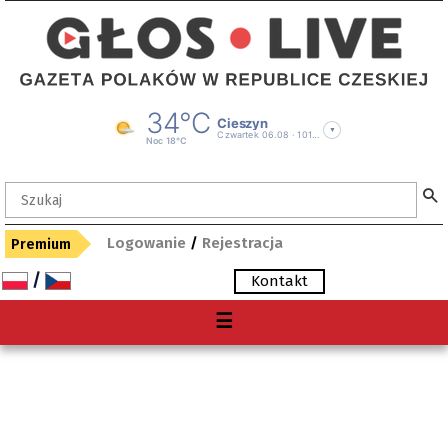
Logowanie
/
Rejestracja
Premium
/
Kontakt
Menu
☰
O nas
Premium
Gdzie kupię "Głos"?
Archiwum