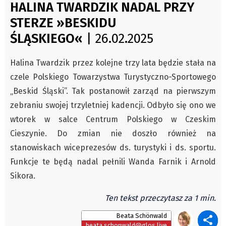
Czechy
HALINA TWARDZIK NADAL PRZY
Świat
Polska
STERZE »BESKIDU
Kongres Polaków
Świat
ŚLĄSKIEGO«
| 26.02.2025
PZKO
Kongres Polaków
Halina Twardzik przez kolejne trzy lata będzie stała na
Sejmiki Gminne 2024
czele Polskiego Towarzystwa Turystyczno-Sportowego
PZKO
„Beskid Śląski”. Tak postanowił zarząd na pierwszym
Placówki dyplomatyczne w CZ
zebraniu swojej trzyletniej kadencji. Odbyło się ono we
English Voice
wtorek w salce Centrum Polskiego w Czeskim
Kultura
Cieszynie. Do zmian nie doszło również na
Recenzje
stanowiskach wiceprezesów ds. turystyki i ds. sportu.
Pop Art
Funkcje te będą nadal pełnili Wanda Farnik i Arnold
Wydarzenia
Sikora.
Nasze biblioteki
Ten tekst przeczytasz za 1 min.
Publicystyka
Beata Schönwald
Zdaniem...
beata.schonwald@glos.live