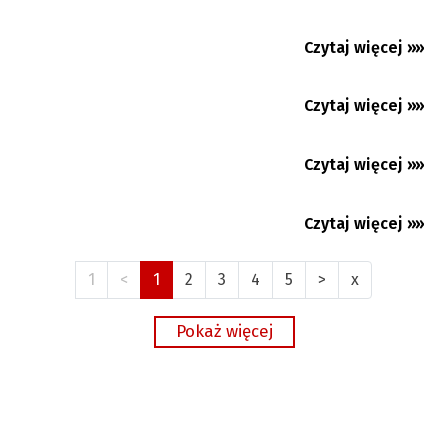
Jabłonków: Językiem tego świata jest
radość i gościnność
Czytaj więcej »»
04.08.2026
Czytaj więcej »»
04.08.2026
Czytaj więcej »»
03.08.2026
Czytaj więcej »»
03.08.2026
1
<
1
2
3
4
5
>
x