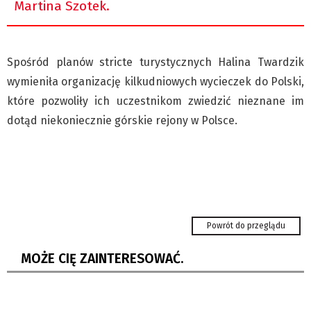
Martina Szotek.
Spośród planów stricte turystycznych Halina Twardzik
wymieniła organizację kilkudniowych wycieczek do Polski,
które pozwoliły ich uczestnikom zwiedzić nieznane im
dotąd niekoniecznie górskie rejony w Polsce.
Karwina: wielka zmiana kompleksu Lodičky
w parku Boženy Němcowej...
Powrót do przeglądu
Upały nie odpuszczą. Gorąco będzie w
naszym regionie co najmniej...
MOŻE CIĘ ZAINTERESOWAĆ.
Koszarzyska: Język polski na każdym kroku