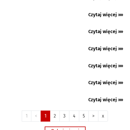
Cierlickie Lato Filmowe 2026. Cztery dni
dobrego kina z Polski,...
Czytaj więcej »»
05.08.2026
Trzyniec: Věra Palkovská rezygnuje ze startu
w wyborach
Czytaj więcej »»
05.08.2026
Jubileuszowa wystawa stonawskiej malarki
Czytaj więcej »»
05.08.2026
Czytaj więcej »»
05.08.2026
Czytaj więcej »»
04.08.2026
Czytaj więcej »»
04.08.2026
1
<
1
2
3
4
5
>
x