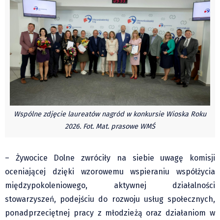
Pre-teksty i kon-teksty Łęckiego
Na posiónku pisane Milerskiego (archiwum)
Na granicy Księstwa Drobika (archiwum)
Podróże małe i duże Skałki
Historia
Podróże
Wywiady
Wspólne zdjęcie laureatów nagród w konkursie Wioska Roku
Rodziny wielodzietne
2026. Fot. Mat. prasowe WMŚ
Nauka
Młodzi
– Żywocice Dolne zwróciły na siebie uwagę komisji
Przedszkola
oceniającej dzięki wzorowemu wspieraniu współżycia
Szkoły podstawowe
międzypokoleniowego, aktywnej działalności
Szkoły średnie
stowarzyszeń, podejściu do rozwoju usług społecznych,
Studia
ponadprzeciętnej pracy z młodzieżą oraz działaniom w