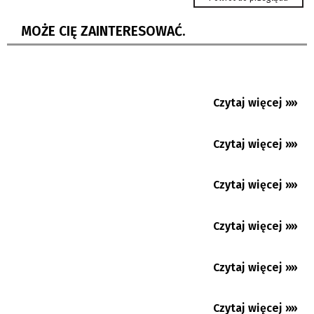
Ostrawa: w połowie sierpnia Ogólnokrajowe
Spotkanie Młodzieży
MOŻE CIĘ ZAINTERESOWAĆ.
W Skrzeczoniu MK PZKO czeka na decyzję
radnych
Utrudnienia w centrum Jabłonkowa.
Kierowcy pojadą mostem tymczasowym
Czytaj więcej »»
07.08.2026
Karwina: wielka zmiana kompleksu Lodičky
w parku Boženy Němcowej...
Czytaj więcej »»
07.08.2026
Upały nie odpuszczą. Gorąco będzie w
naszym regionie co najmniej...
Czytaj więcej »»
07.08.2026
Koszarzyska: Język polski na każdym kroku
Czytaj więcej »»
06.08.2026
Gorąco jak… w Egipcie
Czytaj więcej »»
06.08.2026
Beskidzki Dogmaraton również bez psa.
Wygraj darmowe numery...
Czytaj więcej »»
06.08.2026