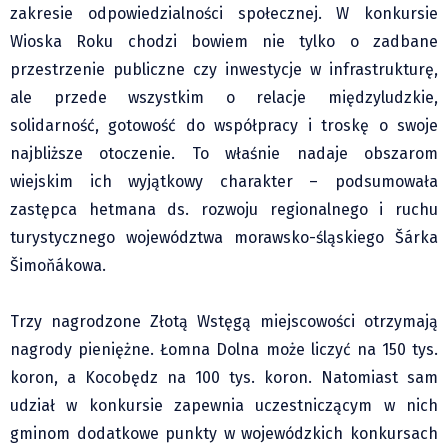
Klub Podróżnika ZA OKNEM
zakresie odpowiedzialności społecznej. W konkursie
Sport
Wioska Roku chodzi bowiem nie tylko o zadbane
przestrzenie publiczne czy inwestycje w infrastrukturę,
Czytelnicy piszą
ale przede wszystkim o relacje międzyludzkie,
Multimedia
solidarność, gotowość do współpracy i troskę o swoje
Obiektyw Głosu
najbliższe otoczenie. To właśnie nadaje obszarom
Fotoreportaże
wiejskim ich wyjątkowy charakter – podsumowała
studio glos.live
zastępca hetmana ds. rozwoju regionalnego i ruchu
Głos Brandysa
turystycznego województwa morawsko-śląskiego Šárka
YouTube glos.live
Šimoňákowa.
Głos News
Mrózek i Maćkowiak
Trzy nagrodzone Złotą Wstęgą miejscowości otrzymają
PODCAST "GŁOS MAMY"
nagrody pieniężne. Łomna Dolna może liczyć na 150 tys.
koron, a Kocobędz na 100 tys. koron. Natomiast sam
STREFA PREMIUM
udział w konkursie zapewnia uczestniczącym w nich
gminom dodatkowe punkty w wojewódzkich konkursach