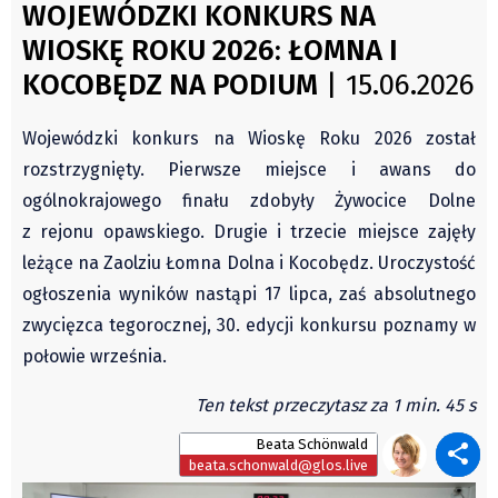
Czechy
WOJEWÓDZKI KONKURS NA
Świat
Polska
WIOSKĘ ROKU 2026: ŁOMNA I
Kongres Polaków
Świat
KOCOBĘDZ NA PODIUM
| 15.06.2026
PZKO
Kongres Polaków
Wojewódzki konkurs na Wioskę Roku 2026 został
Sejmiki Gminne 2024
rozstrzygnięty. Pierwsze miejsce i awans do
PZKO
ogólnokrajowego finału zdobyły Żywocice Dolne
Placówki dyplomatyczne w CZ
z rejonu opawskiego. Drugie i trzecie miejsce zajęły
English Voice
leżące na Zaolziu Łomna Dolna i Kocobędz. Uroczystość
Kultura
ogłoszenia wyników nastąpi 17 lipca, zaś absolutnego
Recenzje
zwycięzca tegorocznej, 30. edycji konkursu poznamy w
Pop Art
połowie września.
Wydarzenia
Ten tekst przeczytasz za 1 min. 45 s
Nasze biblioteki
Beata Schönwald
Publicystyka
beata.schonwald@glos.live
Zdaniem...