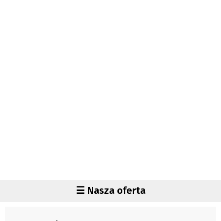
Autorzy
Wydawca
Fundusz Rozwoju Zaolzia
Kontakt
Sekretariat
Redaktorzy
Napisz artykuł
Zamów prenumeratę
Reklama
RODO (GDPR)
OGÓLNE WARUNKI HANDLOWE
Všeobecné obchodní podmínky
Region
☰ Nasza oferta
Wiadomości
Czechy
Region
Polska