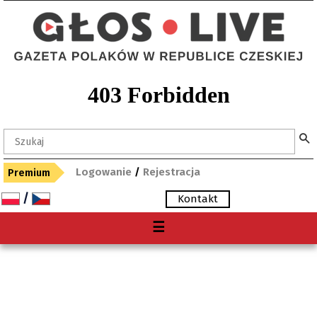
Logowanie
/
Rejestracja
Premium
/
Kontakt
Menu
☰
O nas
Premium
Gdzie kupię "Głos"?
Archiwum