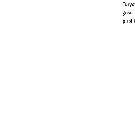
Turys
gości
publi
Czeski Cieszyn: Festyn z wielkimi
Pisarz 
Polakami
lat