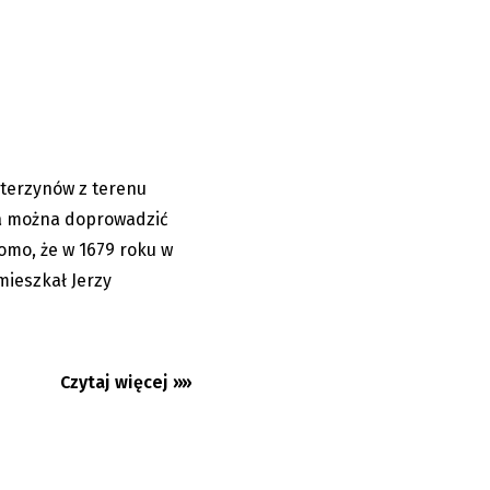
oterzynowie
terzynów z terenu
08.06.2026
ia można doprowadzić
omo, że w 1679 roku w
mieszkał Jerzy
Czytaj więcej »»
przez Olzę do