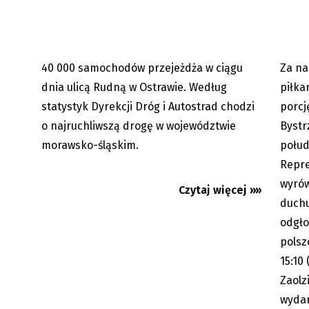
40 000 samochodów przejeżdża w ciągu
Za na
08.06.2026
dnia ulicą Rudną w Ostrawie. Według
piłka
statystyk Dyrekcji Dróg i Autostrad chodzi
porcj
o najruchliwszą drogę w województwie
Bystr
morawsko-śląskim.
połud
Repre
wyró
Czytaj więcej »»
duchu 
odgło
polsz
15:10
Zaolz
wydar