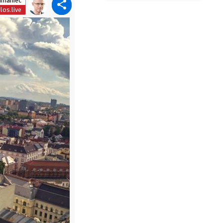
imaniec
los.live