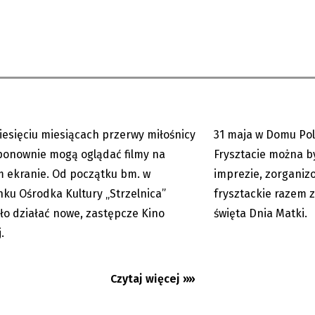
szyn: Kino zastępcze nie
Z REDAKCYJNEJ POCZTY
 gorsze
głównej
iesięciu miesiącach przerwy miłośnicy
31 maja w Domu Pol
09.06.2026
ponownie mogą oglądać filmy na
Frysztacie można by
 ekranie. Od początku bm. w
imprezie, zorganiz
ku Ośrodka Kultury „Strzelnica”
frysztackie razem z
ło działać nowe, zastępcze Kino
święta Dnia Matki.
.
Czytaj więcej »»