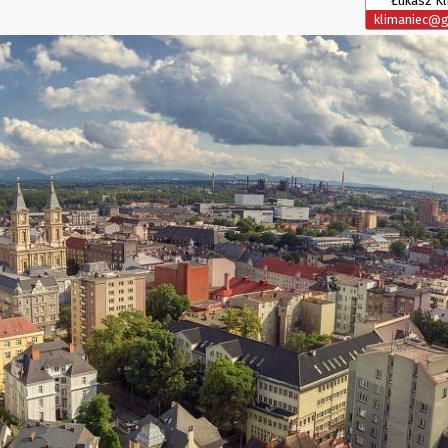
Łukasz Kl
klimaniec@g