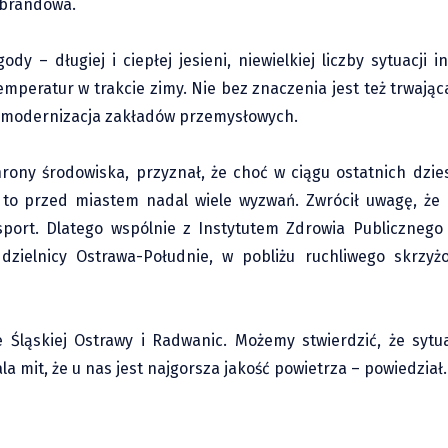
ebrandowa.
y – długiej i ciepłej jesieni, niewielkiej liczby sytuacji 
mperatur w trakcie zimy. Nie bez znaczenia jest też trwają
az modernizacja zakładów przemysłowych.
ony środowiska, przyznał, że choć w ciągu ostatnich dzies
 to przed miastem nadal wiele wyzwań. Zwrócił uwagę, że 
sport. Dlatego wspólnie z Instytutem Zdrowia Publicznego
dzielnicy Ostrawa-Południe, w pobliżu ruchliwego skrzyżo
Śląskiej Ostrawy i Radwanic. Możemy stwierdzić, że sytua
 mit, że u nas jest najgorsza jakość powietrza – powiedział.