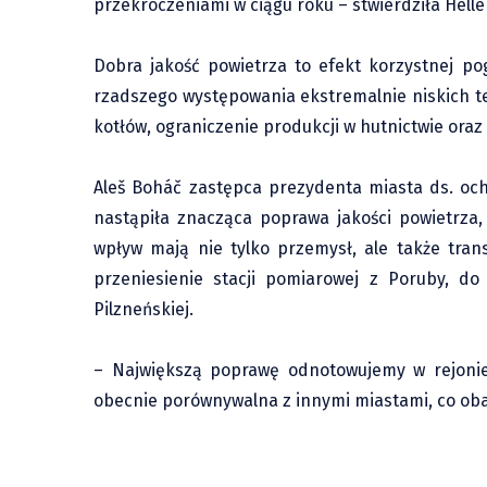
przekroczeniami w ciągu roku – stwierdziła Hell
Dobra jakość powietrza to efekt korzystnej pogod
rzadszego występowania ekstremalnie niskich te
kotłów, ograniczenie produkcji w hutnictwie or
Aleš Boháč zastępca prezydenta miasta ds. ochr
nastąpiła znacząca poprawa jakości powietrza,
wpływ mają nie tylko przemysł, ale także tran
przeniesienie stacji pomiarowej z Poruby, do 
Pilzneńskiej.
– Największą poprawę odnotowujemy w rejonie 
obecnie porównywalna z innymi miastami, co obala