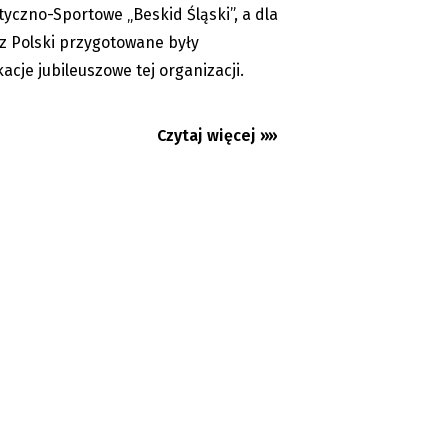
tyczno-Sportowe „Beskid Śląski”, a dla
 z Polski przygotowane były
kacje jubileuszowe tej organizacji.
Czytaj więcej »»
znad Łucyny miałby dziś 100
Czeski Cieszyn: gimna
odebrali świadectwa