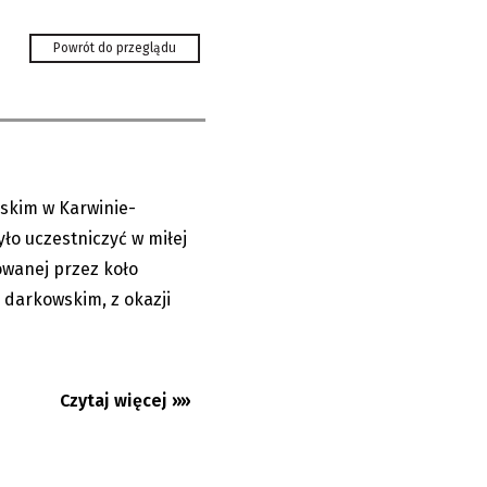
: Matki w roli
Powrót do przeglądu
skim w Karwinie-
08.06.2026
ło uczestniczyć w miłej
owanej przez koło
 darkowskim, z okazji
Czytaj więcej »»