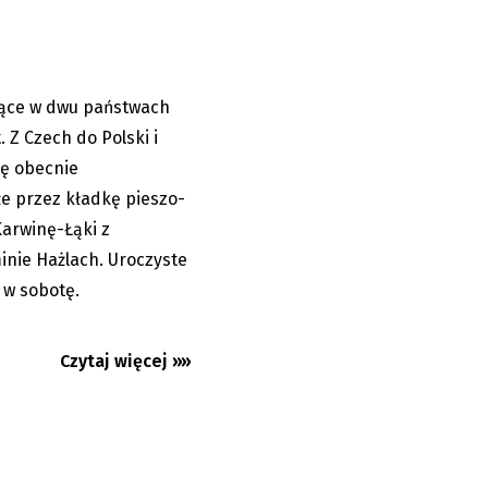
żące w dwu państwach
07.06.2026
 Z Czech do Polski i
ię obecnie
e przez kładkę pieszo-
arwinę-Łąki z
nie Hażlach. Uroczyste
 w sobotę.
Czytaj więcej »»