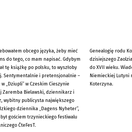
Cieszyn: Maciej Zaremba
Cieszyńskie Rody: K
ki w „Dziupli”
ebowałem obcego języka, żeby mieć
Genealogię rodu Ko
08.06.2026
Premium
ns do tego, co mam napisać. Gdybym
dzisiejszego Zaolz
ał tę książkę po polsku, to wyszłoby
do XVII wieku. Wiad
j. Sentymentalnie i pretensjonalnie –
Niemieckiej Lutyni 
 w „Dziupli” w Czeskim Cieszynie
Koterzyna.
j Zaremba Bielawski, dziennikarz i
z, wybitny publicysta największego
z literackim pazurem.
Karwina: Nowy most 
zkiego dziennika „Dagens Nyheter”,
czny mecz Orłów Zaolzia...
Polski
 był gościem trzynieckiego festiwalu
lniczego ČteFesT.