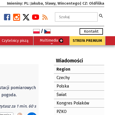
Imieniny: PL: Jakuba, Sławy, Wincentego| CZ: Oldřiška
/
Kontakt
Multimedia
Czytelnicy piszą
STREFA PREMIUM
Wiadomości
Region
Czechy
Polska
 stacji pomiarowych
Świat
… pogoda.
Kongres Polaków
ytasz za 1 min. 60 s
PZKO