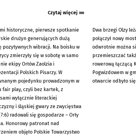
Czytaj więcej »»
mi historyczne, pierwsze spotkanie
Dwa brzegi Olzy le
07.06.2026
rskie drużyn generujących dużą
połączył nowy most.
ę pozytywnych wibracji. Na boisku w
odwrotnie można s
zycy zmierzyły się w sobotę w samo
przemieszczać takż
nie ekipy Orłów Zaolzia i
rowerową łączącą K
zentacji Polskich Pisarzy. W
Pogwizdowem w gmi
wnanym pojedynku prowadzonym w
otwarcie odbyło się
fair play, czyli bez kartek, z
sami wyłącznie literackiej
czyzny i śląskiej gwary ze zwycięstwa
 (7:6) radowali się gospodarze – Orły
ia. Honorowy patronat nad
zeniem objęło Polskie Towarzystwo