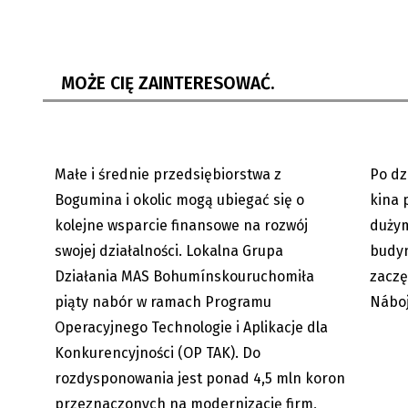
Bogumin: 4,5 mln koron wsparcia
Cz. Cie
dla małych firm
znaczy
MOŻE CIĘ ZAINTERESOWAĆ.
Małe i średnie przedsiębiorstwa z
Po dz
09.06.2026
Bogumina i okolic mogą ubiegać się o
kina 
kolejne wsparcie finansowe na rozwój
dużym
swojej działalności. Lokalna Grupa
budyn
Działania MAS Bohumínskouruchomiła
zaczę
piąty nabór w ramach Programu
Náboj
Operacyjnego Technologie i Aplikacje dla
Konkurencyjności (OP TAK). Do
rozdysponowania jest ponad 4,5 mln koron
przeznaczonych na modernizację firm,