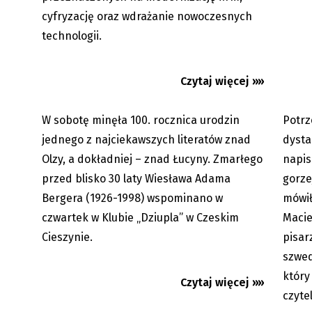
Wiesław Adam Berger. Pisarz znad
Czeski 
Łucyny miałby 100 lat
Bielaws
cyfryzację oraz wdrażanie nowoczesnych
technologii.
Czytaj więcej »»
W sobotę minęła 100. rocznica urodzin
Potrz
08.06.2026
Premium
jednego z najciekawszych literatów znad
dysta
Olzy, a dokładniej – znad Łucyny. Zmarłego
napis
przed blisko 30 laty Wiesława Adama
gorze
Bergera (1926-1998) wspominano w
mówił
czwartek w Klubie „Dziupla” w Czeskim
Macie
Cieszynie.
pisar
Ostrawa: Ulica Rudna spędza sen z
Futbol 
szwed
powiek kierowcom
History
który
Czytaj więcej »»
czyte