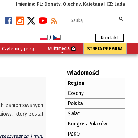
Imieniny: PL: Donaty, Olechny, Kajetana| CZ: Lada
/
Kontakt
Multimedia
Czytelnicy piszą
STREFA PREMIUM
Wiadomości
Region
Czechy
Polska
ach zamontowanych
Świat
jowy, który został
Kongres Polaków
PZKO
rzeczytasz za 1 min.