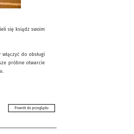
li się ksiądz swoim
y włączyć do obsługi
wsze próbne otwarcie
u.
ZKO czeka na
Powrót do przeglądu