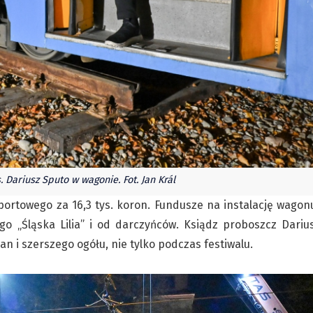
. Dariusz Sputo w wagonie. Fot. Jan Král
portowego za 16,3 tys. koron. Fundusze na instalację wagon
go „Śląska Lilia” i od darczyńców. Ksiądz proboszcz Dariu
an i szerszego ogółu, nie tylko podczas festiwalu.