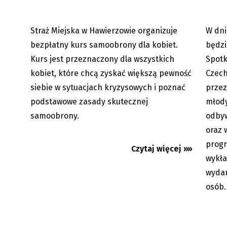
Straż Miejska w Hawierzowie organizuje
W dni
07.08.2026
bezpłatny kurs samoobrony dla kobiet.
będz
Kurs jest przeznaczony dla wszystkich
Spotk
kobiet, które chcą zyskać większą pewność
Czec
siebie w sytuacjach kryzysowych i poznać
przez
podstawowe zasady skutecznej
młody
samoobrony.
odbyw
oraz 
progr
Czytaj więcej »»
Utrudnienia w centrum Jabłonkowa.
Karwin
wykła
Kierowcy pojadą mostem
Lodičk
wydar
tymczasowym
Němcow
osób.