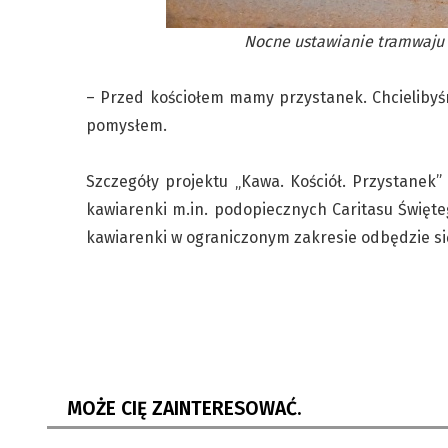
Nocne ustawianie tramwaju 
– Przed kościołem mamy przystanek. Chcielibyś
pomysłem.
Szczegóły projektu „Kawa. Kościół. Przystanek
kawiarenki m.in. podopiecznych Caritasu Święt
kawiarenki w ograniczonym zakresie odbędzie s
Hawierzów: Samoobrona dla pań.
Ostrawa
Kurs, który może uratować...
Ogólno
Młodzi
MOŻE CIĘ ZAINTERESOWAĆ.