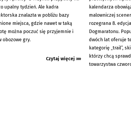
o upalny tydzień. Ale kadra
kalendarza obowią
uktorska znalazła w pobliżu bazy
malowniczej scener
nione miejsca, gdzie nawet w taką
rozegrana 8. edycj
otę można poczuć się przyjemnie i
Dogmaratonu. Popu
w obozowe gry.
dwóch lat oferuje 
kategorię „trail”, 
którzy chcą sprawd
Czytaj więcej »»
towarzystwa czwor