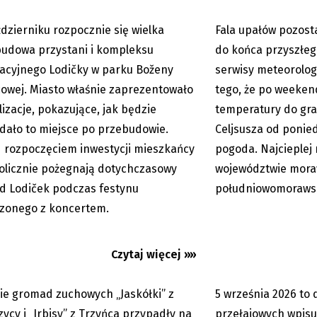
dzierniku rozpocznie się wielka
Fala upałów pozost
06.08.2026
udowa przystani i kompleksu
do końca przyszłeg
acyjnego Lodičky w parku Boženy
serwisy meteorolog
wej. Miasto właśnie zaprezentowało
tego, że po weeke
lizacje, pokazujące, jak będzie
temperatury do gra
dało to miejsce po przebudowie.
Celjsusza od ponied
jak… w Egipcie
Beskidzki Dogmarato
 rozpoczęciem inwestycji mieszkańcy
pogoda. Najcieplej
psa. Wygraj darmowe
licznie pożegnają dotychczasowy
województwie mora
d Lodiček podczas festynu
południowomoraws
zonego z koncertem.
Czytaj więcej »»
ie gromad zuchowych „Jaskółki” z
5 września 2026 to 
05.08.2026
zycy i „Irbisy” z Trzyńca przypadły na
przełajowych wpisu