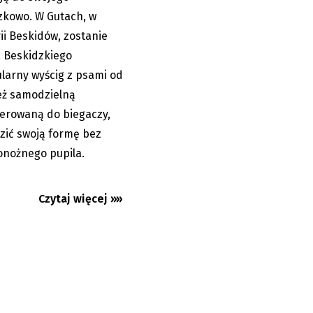
zkowo. W Gutach, w
ii Beskidów, zostanie
a Beskidzkiego
larny wyścig z psami od
też samodzielną
skierowaną do biegaczy,
zić swoją formę bez
onożnego pupila.
Czytaj więcej »»