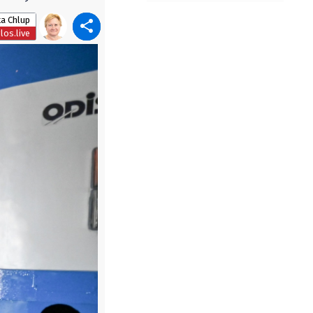
a Chlup
os.live