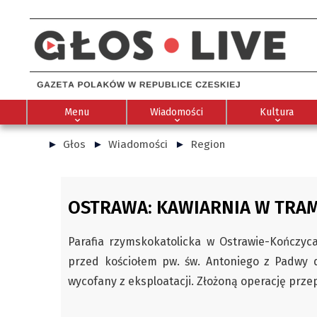
Menu
Wiadomości
Kultura
Głos
Wiadomości
Region
OSTRAWA: KAWIARNIA W TRA
Parafia rzymskokatolicka w Ostrawie-Kończy
przed kościołem pw. św. Antoniego z Padwy d
wycofany z eksploatacji. Złożoną operację prz