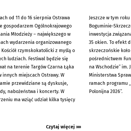
ach od 11 do 16 sierpnia Ostrawa
Jeszcze w tym rok
07.08.2026
ie gospodarzem Ogólnokrajowego
Boguminie-Skrzecz
ania Młodzieży – największego w
inwestycja związan
hach wydarzenia organizowanego
35 okien. To efekt 
 Kościół rzymskokatolicki z myślą o
skrzeczońskie koło
ch ludziach. Festiwal będzie się
pośrednictwem Fun
ał na terenie Targów Czarna Łąka
na Wschodzie” im. 
w innych miejscach Ostrawy. W
Ministerstwa Spraw
amie przewidziane są dyskusje,
ramach programu „
a: wielka zmiana kompleksu
Upały nie odpuszczą
dy, nabożeństwa i koncerty. W
Polonijna 2026”.
y w parku Boženy
będzie w naszym reg
zeniu ma wziąć udział kilka tysięcy
ej...
najmniej...
Czytaj więcej »»