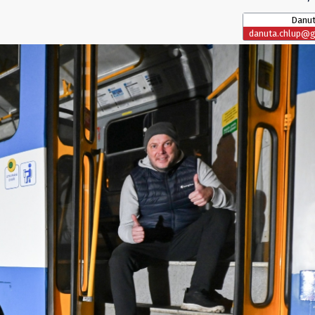
Danut
danuta.chlup@gl