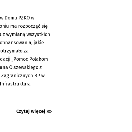
u w Domu PZKO w
07.08.2026
oniu ma rozpocząć się
a z wymianą wszystkich
dofinansowania, jakie
 otrzymało za
dacji „Pomoc Polakom
Jana Olszewskiego z
 Zagranicznych RP w
Infrastruktura
. Gorąco
ionie co
Czytaj więcej »»