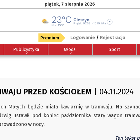
piątek, 7 sierpnia 2026
Logowanie
/
Rejestracja
Premium
Publicystyka
Młodzi
Sport
MWAJU PRZED KOŚCIOŁEM
| 04.11.2024
cach Małych będzie miała kawiarnię w tramwaju. Na szyn
źwig ustawił pod koniec października stary wagon tramwa
eprowadzono w nocy.
Ten tekst p