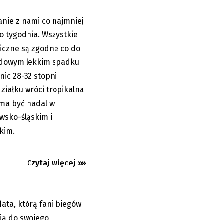
anie z nami co najmniej
06.08.2026
o tygodnia. Wszystkie
iczne są zgodne co do
ndowym lekkim spadku
nic 28-32 stopni
ziałku wróci tropikalna
n również bez
 ma być nadal w
 numery...
wsko-śląskim i
kim.
Czytaj więcej »»
data, którą fani biegów
05.08.2026
ją do swojego