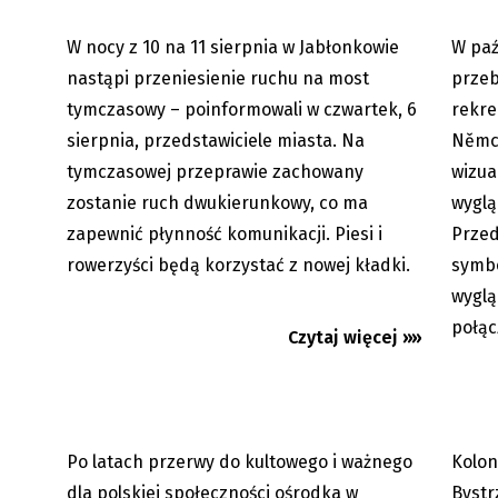
W nocy z 10 na 11 sierpnia w Jabłonkowie
W paź
06.08.2026
nastąpi przeniesienie ruchu na most
przeb
tymczasowy – poinformowali w czwartek, 6
rekre
sierpnia, przedstawiciele miasta. Na
Němco
tymczasowej przeprawie zachowany
wizua
zostanie ruch dwukierunkowy, co ma
wyglą
Koszarzyska: Język polski na
Gorąco 
zapewnić płynność komunikacji. Piesi i
Przed
każdym kroku
rowerzyści będą korzystać z nowej kładki.
symbo
wyglą
połąc
Czytaj więcej »»
Po latach przerwy do kultowego i ważnego
Kolon
05.08.2026
dla polskiej społeczności ośrodka w
Bystr