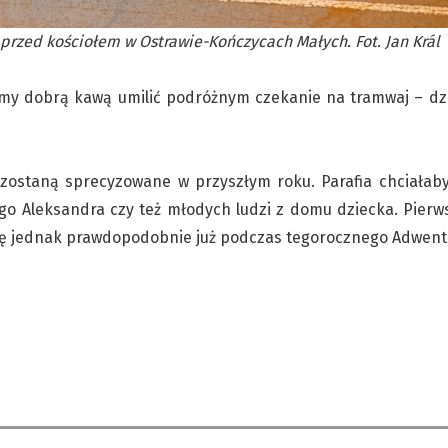
przed kościołem w Ostrawie-Kończycach Małych. Fot. Jan Král
my dobrą kawą umilić podróżnym czekanie na tramwaj – dzie
” zostaną sprecyzowane w przyszłym roku. Parafia chciałab
ego Aleksandra czy też młodych ludzi z domu dziecka. Pier
ię jednak prawdopodobnie już podczas tegorocznego Adwent
: w połowie sierpnia
W Skrzeczoniu MK P
krajowe Spotkanie
decyzję radnych
eży