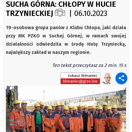
Czechy
SUCHA GÓRNA: CHŁOPY W HUCIE
Świat
Polska
TRZYNIECKIEJ
| 06.10.2023
Kongres Polaków
Świat
PZKO
19-osobowa grupa panów z Klubu Chłopa, jaki działa
Kongres Polaków
przy MK PZKO w Suchej Górnej, w ramach swojej
Sejmiki Gminne 2024
działalności odwiedziła w środę Hutę Trzyniecką,
PZKO
największy zakład w naszym regionie.
Placówki dyplomatyczne w CZ
Ten tekst przeczytasz za 2 min. 15 s
English Voice
Kultura
Łukasz Klimaniec
klimaniec@glos.live
Recenzje
Pop Art
Wydarzenia
Nasze biblioteki
Publicystyka
Zdaniem...