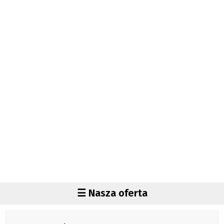
Autorzy
Wydawca
Fundusz Rozwoju Zaolzia
Kontakt
Sekretariat
Redaktorzy
Napisz artykuł
Zamów prenumeratę
Reklama
RODO (GDPR)
OGÓLNE WARUNKI HANDLOWE
Všeobecné obchodní podmínky
Region
☰ Nasza oferta
Wiadomości
Czechy
Region
Polska