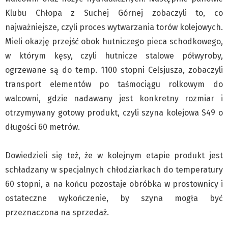
Klub Podróżnika ZA OKNEM
Klubu Chłopa z Suchej Górnej zobaczyli to, co
Sport
najważniejsze, czyli proces wytwarzania torów kolejowych.
Czytelnicy piszą
Mieli okazję przejść obok hutniczego pieca schodkowego,
Multimedia
w którym kęsy, czyli hutnicze stalowe półwyroby,
Obiektyw Głosu
ogrzewane są do temp. 1100 stopni Celsjusza, zobaczyli
Fotoreportaże
transport elementów po taśmociągu rolkowym do
walcowni, gdzie nadawany jest konkretny rozmiar i
studio glos.live
otrzymywany gotowy produkt, czyli szyna kolejowa S49 o
Głos Brandysa
długości 60 metrów.
YouTube glos.live
Głos News
Dowiedzieli się też, że w kolejnym etapie produkt jest
Mrózek i Maćkowiak
schładzany w specjalnych chłodziarkach do temperatury
PODCAST "GŁOS MAMY"
60 stopni, a na końcu pozostaje obróbka w prostownicy i
STREFA PREMIUM
ostateczne wykończenie, by szyna mogła być
przeznaczona na sprzedaż.