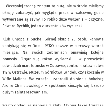
– Wcześniej trochę znałem tę hutę, ale w środę mieliśmy
okazję zobaczyć, jak wygląda praca w walcowni, gdzie
wytwarzane są szyny. To robiło duże wrażenie – przyznał
Edward Rychlik, jeden z uczestników wycieczki.
Klub Chłopa z Suchej Górnej skupia 25 osób. Panowie
spotykają się w Domu PZKO zawsze w pierwszy wtorek
miesiąca. Na swoich zebraniach omawiają kolejne
pomysły. Organizują różne wycieczki – w przeszłości
odwiedzali m.in. lotnisko w Ostrawie, centrum ratownictwa
112 w Ostrawie, Muzeum Górnictwa Landek, czy skocznię w
Wiśle Malince. We wrześniu zaprosili do siebie hokeistę
Arona Chmielewskiego – spotkanie cieszyło się bardzo
dużym zainteresowaniem.
Warto dodać, że panowie z Klubu Chłopa także troszczą