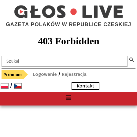
Logowanie
/
Rejestracja
Premium
/
Kontakt
Menu
☰
O nas
Premium
Gdzie kupię "Głos"?
Archiwum