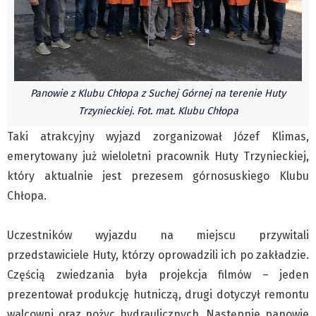
Pre-teksty i kon-teksty Łęckiego
Na posiónku pisane Milerskiego (archiwum)
Na granicy Księstwa Drobika (archiwum)
Podróże małe i duże Skałki
Panowie z Klubu Chłopa z Suchej Górnej na terenie Huty
Historia
Trzynieckiej. Fot. mat. Klubu Chłopa
Podróże
Taki atrakcyjny wyjazd zorganizował Józef Klimas,
Wywiady
emerytowany już wieloletni pracownik Huty Trzynieckiej,
Rodziny wielodzietne
który aktualnie jest prezesem górnosuskiego Klubu
Nauka
Chłopa.
Młodzi
Przedszkola
Uczestników wyjazdu na miejscu przywitali
przedstawiciele Huty, którzy oprowadzili ich po zakładzie.
Szkoły podstawowe
Częścią zwiedzania była projekcja filmów – jeden
Szkoły średnie
prezentował produkcję hutniczą, drugi dotyczył remontu
Studia
walcowni oraz nożyc hydraulicznych. Następnie panowie