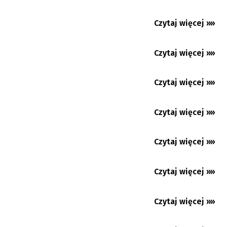
W Karwinie coraz więcej zgłoszeń pod
Czytaj więcej »»
04.08.2026
numer 156
Jabłonków: Językiem tego świata jest
Czytaj więcej »»
04.08.2026
radość i gościnność
Z redakcyjnej poczty: „Lato z tradycją”
Czytaj więcej »»
04.08.2026
pełne tańca i...
Tak brzmiała i smakowała sobota na
Czytaj więcej »»
„Gorolskim Święcie”...
04.08.2026
Czytaj więcej »»
03.08.2026
Czytaj więcej »»
03.08.2026
Czytaj więcej »»
03.08.2026