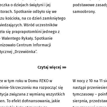
czka o dziejach świątyni i jej
podstawowe zasady
torach. Spotkanie odbyło się we
samoobrony.
zu kościoła, na co dzień zamkniętego
wiedzających. Wśród uczestników
zła się praprapotomkini jednego z
eczoniu MK PZKO czeka na
Utrudnienia w centr
– Walentego Rykały. Spotkanie
ę radnych
Kierowcy pojadą mo
nizowało Centrum Informacji
tymczasowym
tycznej „Drzewiónka”.
Czytaj więcej »»
ze w tym roku w Domu PZKO w
W nocy z 10 na 11 s
07.08.2026
inie-Skrzeczoniu ma rozpocząć się
nastąpi przeniesie
tycja związana z wymianą wszystkich
tymczasowy – poinf
ien. To efekt dofinansowania, jakie
sierpnia, przedstaw