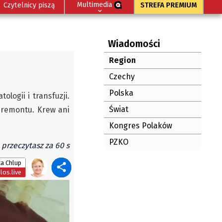
Multimedia
Czytelnicy piszą
STREFA PREMIUM
Wiadomości
Region
Czechy
Polska
logii i transfuzji.
Świat
 remontu. Krew ani
Kongres Polaków
PZKO
 przeczytasz za 60 s
a Chlup
os.live