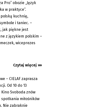
a Pro” obozie „Język
ska w praktyce”.
 polską kuchnię,
symbole i taniec. –
owe 2026.
 jak piękne jest
na z Polski,...
ane z językiem polskim –
ymeczek, wiceprezes
Czytaj więcej »»
mowe – CIELAF zaprasza
05.08.2026
cji. Od 10 do 13
e Kino Svoboda znów
m spotkania miłośników
ch. Nie zabraknie