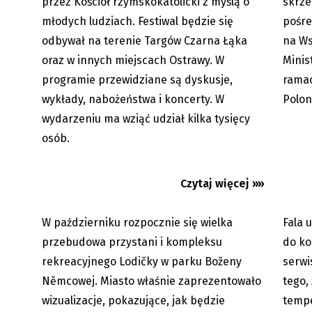
przez Kościół rzymskokatolicki z myślą o
skrze
młodych ludziach. Festiwal będzie się
pośre
odbywał na terenie Targów Czarna Łąka
na Ws
oraz w innych miejscach Ostrawy. W
Minis
programie przewidziane są dyskusje,
ramac
Karwina: wielka zmiana kompleksu
Upały 
Lodičky w parku Boženy
będzie
wykłady, nabożeństwa i koncerty. W
Polon
Němcowej...
najmniej
wydarzeniu ma wziąć udział kilka tysięcy
osób.
Czytaj więcej »»
W październiku rozpocznie się wielka
Fala 
06.08.2026
przebudowa przystani i kompleksu
do ko
rekreacyjnego Lodičky w parku Boženy
serwi
Němcowej. Miasto właśnie zaprezentowało
tego,
wizualizacje, pokazujące, jak będzie
tempe