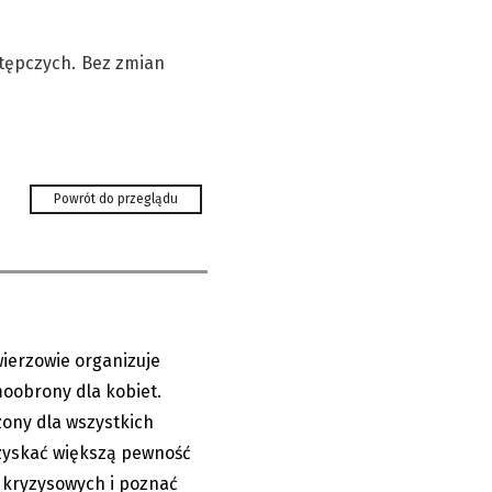
stępczych. Bez zmian
ona dla pań.
Powrót do przeglądu
tować...
wierzowie organizuje
07.08.2026
oobrony dla kobiet.
zony dla wszystkich
 zyskać większą pewność
h kryzysowych i poznać