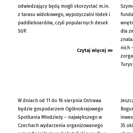
odwiedzający będą mogli skorzystać m.in.
Szyme
z tarasu widokowego, wypożyczalni łódek i
funda
paddleboardów, czyli popularnych desek
wnętr
SUP.
dla z
znala
Ostrawa: w połowie sierpnia
W Skrz
nich 
Czytaj więcej »»
Ogólnokrajowe Spotkanie
decyzj
zorga
Młodzieży
Turys
W dniach od 11 do 16 sierpnia Ostrawa
Jeszc
07.08.2026
będzie gospodarzem Ogólnokrajowego
Bogum
Spotkania Młodzieży – największego w
inwes
Czechach wydarzenia organizowanego
35 ok