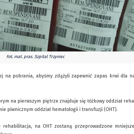
Fot. mat. pras. Szpital Trzyniec
zej na pobrania, abyśmy zdążyli zapewnić zapas krwi dla n
m na pierwszym piętrze znajduje się łóżkowy oddział rehabi
ie piwnicznym oddział hematologii i transfuzji (OHT).
 rehabilitacja, na OHT zostaną przeprowadzone mniejsze