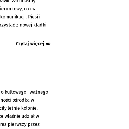
rawie zachowany
ierunkowy, co ma
omunikacji. Piesi i
zystać z nowej kładki.
olski na
Czytaj więcej »»
do kultowego i ważnego
05.08.2026
zności ośrodka w
ły letnie kolonie.
e właśnie udział w
raz pierwszy przez