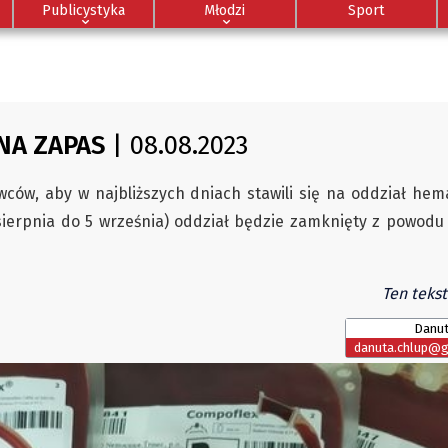
Publicystyka
Młodzi
Sport
NA ZAPAS
| 08.08.2023
ców, aby w najbliższych dniach stawili się na oddział hemato
ierpnia do 5 września) oddział będzie zamknięty z powodu
Ten tekst
Danut
danuta.chlup@gl