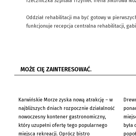
rzeczniczka Szpitala Trzyniec Irena Sikorowa No
Oddział rehabilitacji ma być gotowy w pierwszyc
funkcjonuje recepcja centralna rehabilitacji, gabi
Tego brakowało nad Karwińskim
Nydek: 
Morzem. Punkt gastronomiczny...
Mikołaj
MOŻE CIĘ ZAINTERESOWAĆ.
Karwińskie Morze zyska nową atrakcję – w
Drewn
08.08.2026
najbliższych dniach rozpocznie działalność
ponad
nowoczesny kontener gastronomiczny,
miejs
który uzupełni ofertę tego popularnego
była 
miejsca rekreacji. Oprócz bistro
popoł