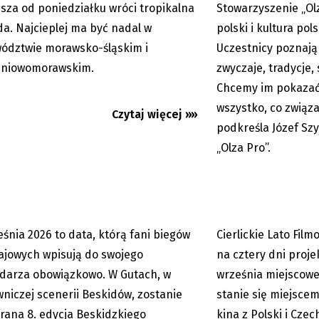
usza od poniedziałku wróci tropikalna
Stowarzyszenie „Olz
a. Najcieplej ma być nadal w
polski i kultura pol
ództwie morawsko-śląskim i
Uczestnicy poznają
dniowomorawskim.
zwyczaje, tradycje, 
zki Dogmaraton również bez
Cierlickie Lato Film
Chcemy im pokazać,
ygraj darmowe numery...
Cztery dni dobrego ki
wszystko, co związ
Czytaj więcej »»
podkreśla Józef Sz
„Olza Pro”.
eśnia 2026 to data, którą fani biegów
Cierlickie Lato Fil
05.08.2026
ajowych wpisują do swojego
na cztery dni projek
darza obowiązkowo. W Gutach, w
września miejscow
niczej scenerii Beskidów, zostanie
stanie się miejsce
rana 8. edycja Beskidzkiego
kina z Polski i Cze