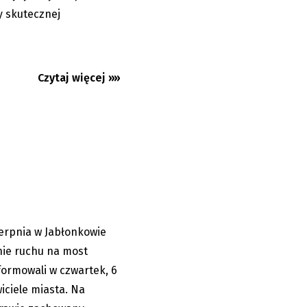
 skutecznej
Czytaj więcej »»
um Jabłonkowa.
stem
ierpnia w Jabłonkowie
06.08.2026
nie ruchu na most
ormowali w czwartek, 6
iciele miasta. Na