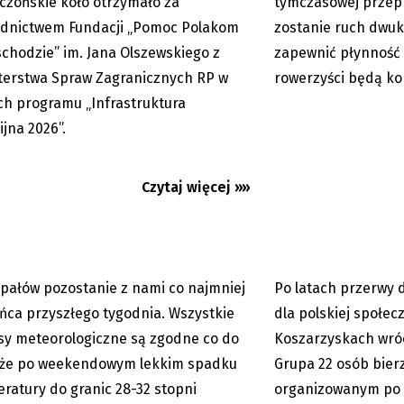
czońskie koło otrzymało za
tymczasowej przep
dnictwem Fundacji „Pomoc Polakom
zostanie ruch dwuk
chodzie” im. Jana Olszewskiego z
zapewnić płynność k
terstwa Spraw Zagranicznych RP w
rowerzyści będą kor
h programu „Infrastruktura
nie odpuszczą. Gorąco
Koszarzyska: Język p
 w naszym regionie co
każdym kroku
ijna 2026”.
...
Czytaj więcej »»
upałów pozostanie z nami co najmniej
Po latach przerwy 
06.08.2026
ńca przyszłego tygodnia. Wszystkie
dla polskiej społec
sy meteorologiczne są zgodne co do
Koszarzyskach wróci
 że po weekendowym lekkim spadku
Grupa 22 osób bierz
ratury do granic 28-32 stopni
organizowanym po 