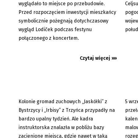
wyglądało to miejsce po przebudowie.
Celjs
Przed rozpoczęciem inwestycji mieszkańcy
pogod
symbolicznie pożegnają dotychczasowy
wojew
wygląd Lodiček podczas festynu
połu
Gorąco jak… w Egipcie
Beskid
połączonego z koncertem.
psa. W
Czytaj więcej »»
Kolonie gromad zuchowych „Jaskółki” z
5 wrz
05.08.2026
Bystrzycy i „Irbisy” z Trzyńca przypadły na
przeł
bardzo upalny tydzień. Ale kadra
kalen
instruktorska znalazła w pobliżu bazy
malow
zacienione miejsca, gdzie nawet w taką
rozeg