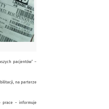
aszych pacjentów” –
litacji, na parterze
 prace – informuje