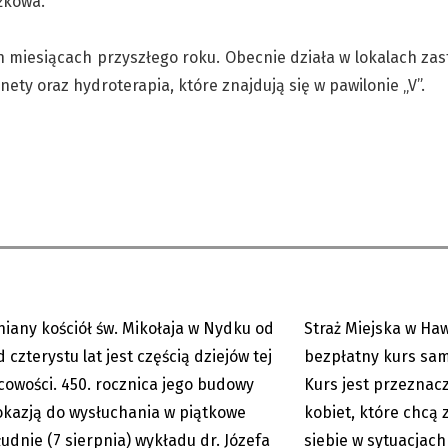
žkowa.
h miesiącach przyszłego roku. Obecnie działa w lokalach za
nety oraz hydroterapia, które znajdują się w pawilonie „V”.
450 lat kościółka św.
Hawierzów: Samoobr
a. Niezwykła historia
Kurs, który może ura
iany kościół św. Mikołaja w Nydku od
Straż Miejska w Ha
08.08.2026
 czterystu lat jest częścią dziejów tej
bezpłatny kurs sam
cowości. 450. rocznica jego budowy
Kurs jest przeznac
okazją do wysłuchania w piątkowe
kobiet, które chcą
udnie (7 sierpnia) wykładu dr. Józefa
siebie w sytuacjac