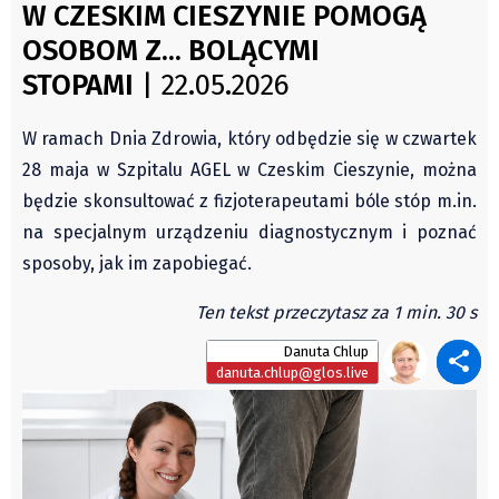
Czechy
W CZESKIM CIESZYNIE POMOGĄ
Świat
Polska
OSOBOM Z... BOLĄCYMI
Kongres Polaków
Świat
STOPAMI
| 22.05.2026
PZKO
Kongres Polaków
W ramach Dnia Zdrowia, który odbędzie się w czwartek
Sejmiki Gminne 2024
28 maja w Szpitalu AGEL w Czeskim Cieszynie, można
PZKO
będzie skonsultować z fizjoterapeutami bóle stóp m.in.
Placówki dyplomatyczne w CZ
na specjalnym urządzeniu diagnostycznym i poznać
English Voice
sposoby, jak im zapobiegać.
Kultura
Ten tekst przeczytasz za 1 min. 30 s
Recenzje
Pop Art
Danuta Chlup
danuta.chlup@glos.live
Wydarzenia
Nasze biblioteki
Publicystyka
Zdaniem...