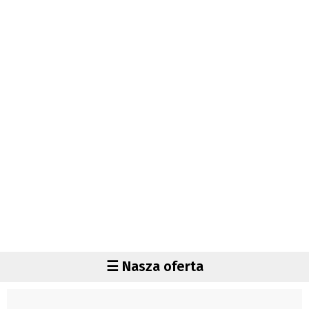
Autorzy
Wydawca
Fundusz Rozwoju Zaolzia
Kontakt
Sekretariat
Redaktorzy
Napisz artykuł
Zamów prenumeratę
Reklama
RODO (GDPR)
OGÓLNE WARUNKI HANDLOWE
Všeobecné obchodní podmínky
Region
☰ Nasza oferta
Wiadomości
Czechy
Region
Polska