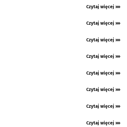
Utrudnienia w centrum Jabłonkowa.
Czytaj więcej »»
Kierowcy pojadą mostem tymczasowym
07.08.2026
Karwina: wielka zmiana kompleksu Lodičky
w parku Boženy Němcowej...
Czytaj więcej »»
07.08.2026
Upały nie odpuszczą. Gorąco będzie w
naszym regionie co najmniej...
Czytaj więcej »»
07.08.2026
Koszarzyska: Język polski na każdym kroku
Czytaj więcej »»
06.08.2026
Gorąco jak… w Egipcie
Czytaj więcej »»
06.08.2026
Beskidzki Dogmaraton również bez psa.
Wygraj darmowe numery...
Czytaj więcej »»
06.08.2026
Cierlickie Lato Filmowe 2026. Cztery dni
dobrego kina z Polski,...
Czytaj więcej »»
05.08.2026
Trzyniec: Věra Palkovská rezygnuje ze startu
w wyborach
Czytaj więcej »»
05.08.2026