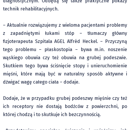
diagnostycznym. Odbędą się także praktyczne pokazy
Klub Podróżnika ZA OKNEM
technik rehabilitacyjnych.
Sport
Czytelnicy piszą
– Aktualnie rozwiązujemy z wieloma pacjentami problemy
Multimedia
z zapadniętymi łukami stóp – tłumaczy główny
Obiektyw Głosu
fizjoterapeuta Szpitala AGEL Alfréd Heckel. – Przyczyną
Fotoreportaże
tego problemu – płaskostopia – bywa m.in. noszenie
studio glos.live
wąskiego obuwia czy też obuwia na grubej podeszwie.
Głos Brandysa
Skutkiem tego bywa ściśnięcie stopy i unieruchomienie
mięśni, które mają być w naturalny sposób aktywne i
YouTube glos.live
dźwigać wagę całego ciała – dodaje.
Głos News
Mrózek i Maćkowiak
Dodaje, że w przypadku grubej podeszwy mięśnie czy też
PODCAST "GŁOS MAMY"
ich receptory nie dostają bodźców z powierzchni, po
STREFA PREMIUM
której chodzą i to skutkuje ich bezczynnością.