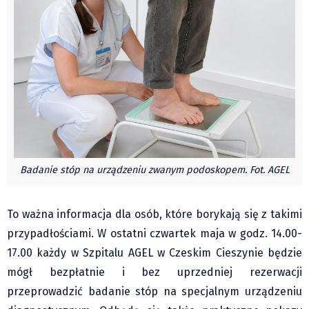
Pre-teksty i kon-teksty Łęckiego
Na posiónku pisane Milerskiego (archiwum)
Na granicy Księstwa Drobika (archiwum)
Podróże małe i duże Skałki
Historia
Podróże
Wywiady
Rodziny wielodzietne
Badanie stóp na urządzeniu zwanym podoskopem. Fot. AGEL
Nauka
Młodzi
To ważna informacja dla osób, które borykają się z takimi
Przedszkola
przypadłościami. W ostatni czwartek maja w godz. 14.00-
Szkoły podstawowe
17.00 każdy w Szpitalu AGEL w Czeskim Cieszynie będzie
mógł bezpłatnie i bez uprzedniej rezerwacji
Szkoły średnie
przeprowadzić badanie stóp na specjalnym urządzeniu
Studia