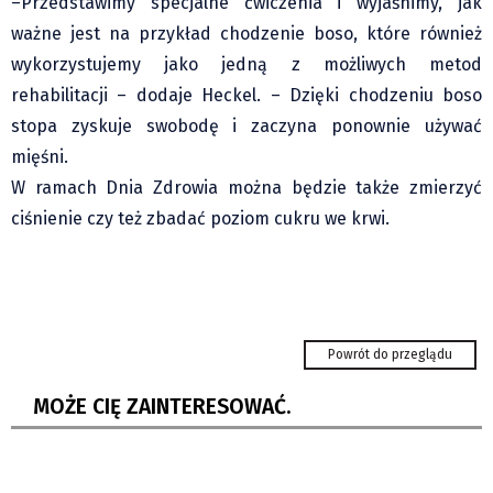
–Przedstawimy specjalne ćwiczenia i wyjaśnimy, jak
ważne jest na przykład chodzenie boso, które również
wykorzystujemy jako jedną z możliwych metod
rehabilitacji – dodaje Heckel. – Dzięki chodzeniu boso
stopa zyskuje swobodę i zaczyna ponownie używać
mięśni.
W ramach Dnia Zdrowia można będzie także zmierzyć
ciśnienie czy też zbadać poziom cukru we krwi.
Hawierzów: Samoobrona dla pań. Kurs,
który może uratować...
Powrót do przeglądu
Ostrawa: w połowie sierpnia Ogólnokrajowe
Spotkanie Młodzieży
MOŻE CIĘ ZAINTERESOWAĆ.
W Skrzeczoniu MK PZKO czeka na decyzję
radnych