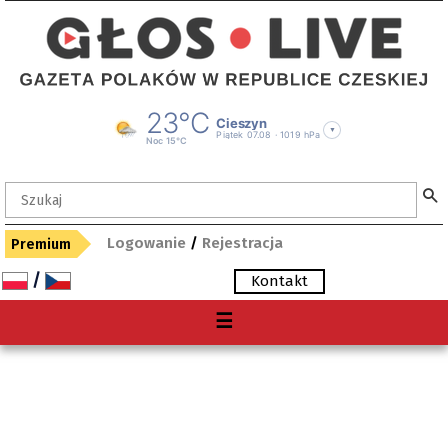
Logowanie
/
Rejestracja
Premium
/
Kontakt
Menu
☰
O nas
Premium
Gdzie kupię "Głos"?
Archiwum