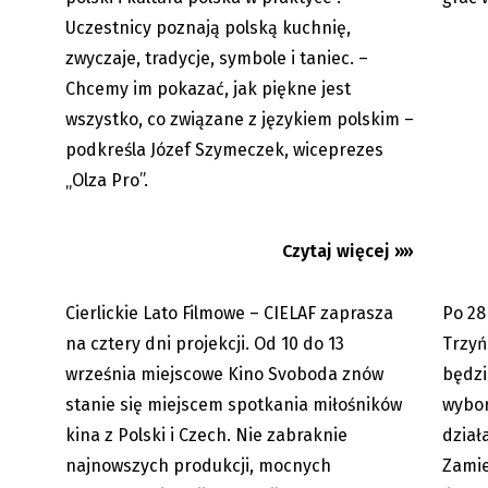
Uczestnicy poznają polską kuchnię,
zwyczaje, tradycje, symbole i taniec. –
Chcemy im pokazać, jak piękne jest
Cierlickie Lato Filmowe 2026.
Trzynie
Cztery dni dobrego kina z Polski,...
ze sta
wszystko, co związane z językiem polskim –
podkreśla Józef Szymeczek, wiceprezes
„Olza Pro”.
Czytaj więcej »»
Cierlickie Lato Filmowe – CIELAF zaprasza
Po 28
05.08.2026
na cztery dni projekcji. Od 10 do 13
Trzyń
września miejscowe Kino Svoboda znów
będzi
stanie się miejscem spotkania miłośników
wybor
kina z Polski i Czech. Nie zabraknie
dział
najnowszych produkcji, mocnych
Zamie