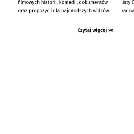
filmowych historii, komedii, dokumentów
listy
oraz propozycji dla najmłodszych widzów.
radna
Czytaj więcej »»
Ostrawa: nie zapominają o
Guty: d
zbrodniach komunizmu