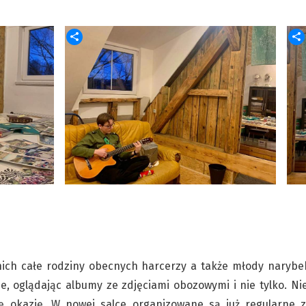
 nich całe rodziny obecnych harcerzy a także młody narybe
, oglądając albumy ze zdjęciami obozowymi i nie tylko. Ni
 okazję. W nowej salce organizowane są już regularne z