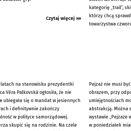
kategorię „trail”, 
którzy chcą sprawd
Czytaj więcej »»
towarzystwa czwor
c: Věra Palkovská rezygnuje
Jubileuszowa wystaw
rtu w wyborach
malarki
 latach na stanowisku prezydentki
Pejzaż nie musi by
04.08.2026
ca Věra Palkovská ogłosiła, że nie
obrazem, przy odpo
e ubiegała się o mandat w jesiennych
umiejętnościach mo
ach i definitywnie zakończy
abstrakcją. Można 
alność w polityce samorządowej.
wystawie „Pejzaże 
rza skupić się na rodzinie. Na czele
w poniedziałek miał