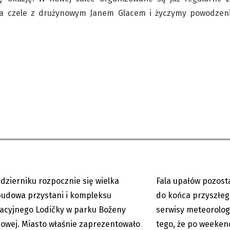
a czele z drużynowym Janem Glacem i życzymy powodzenia
a: wielka zmiana kompleksu
Upały nie odpuszczą
y w parku Boženy
będzie w naszym reg
ej...
najmniej...
dzierniku rozpocznie się wielka
Fala upałów pozost
06.08.2026
udowa przystani i kompleksu
do końca przyszłeg
acyjnego Lodičky w parku Boženy
serwisy meteorolog
wej. Miasto właśnie zaprezentowało
tego, że po weeke