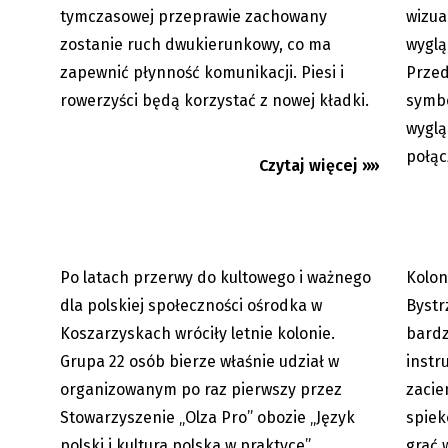
tymczasowej przeprawie zachowany
wizua
zostanie ruch dwukierunkowy, co ma
wyglą
zapewnić płynność komunikacji. Piesi i
Przed
Koszarzyska: Język polski na
Gorąco 
rowerzyści będą korzystać z nowej kładki.
symbo
każdym kroku
wyglą
połąc
Czytaj więcej »»
Po latach przerwy do kultowego i ważnego
Kolon
05.08.2026
dla polskiej społeczności ośrodka w
Bystr
Koszarzyskach wróciły letnie kolonie.
bardz
Grupa 22 osób bierze właśnie udział w
instr
organizowanym po raz pierwszy przez
zacie
Stowarzyszenie „Olza Pro” obozie „Język
spiek
polski i kultura polska w praktyce”.
grać 