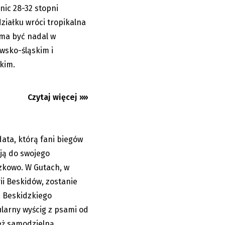
nic 28-32 stopni
ziałku wróci tropikalna
 ma być nadal w
n również bez
wsko-śląskim i
 numery...
kim.
Czytaj więcej »»
data, którą fani biegów
05.08.2026
ją do swojego
zkowo. W Gutach, w
ii Beskidów, zostanie
a Beskidzkiego
larny wyścig z psami od
też samodzielną