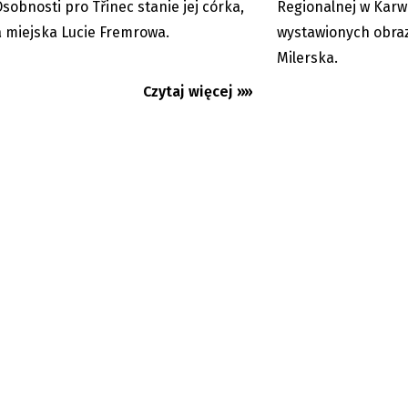
 Osobnosti pro Třinec stanie jej córka,
Regionalnej w Karwi
 miejska Lucie Fremrowa.
wystawionych obra
Milerska.
Czytaj więcej »»
ziewięć lat od pożaru
W Karwinie coraz wi
pod numer 156