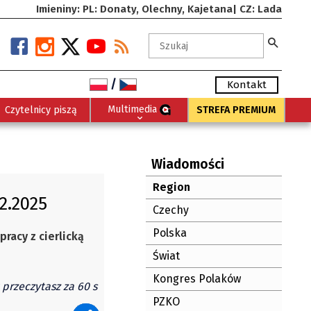
Imieniny: PL: Donaty, Olechny, Kajetana| CZ: Lada
/
Kontakt
Multimedia
Czytelnicy piszą
STREFA PREMIUM
Wiadomości
Region
2.2025
Czechy
Polska
pracy z cierlicką
Świat
Kongres Polaków
 przeczytasz za 60 s
PZKO