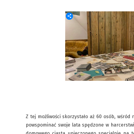
Z tej możliwości skorzystało aż 60 osób, wśród
powspominać swoje lata spędzone w harcerstwie
domowego ciasta upieczonego specjalnie na tę