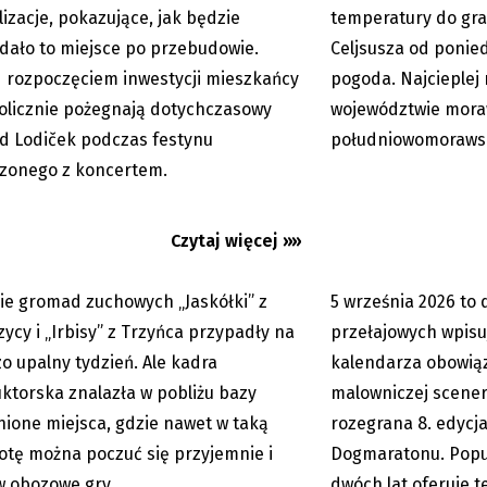
lizacje, pokazujące, jak będzie
temperatury do gra
dało to miejsce po przebudowie.
Celjsusza od ponied
 rozpoczęciem inwestycji mieszkańcy
pogoda. Najcieplej
jak… w Egipcie
Beskidzki Dogmarato
licznie pożegnają dotychczasowy
województwie mora
psa. Wygraj darmowe
d Lodiček podczas festynu
południowomoraws
zonego z koncertem.
Czytaj więcej »»
ie gromad zuchowych „Jaskółki” z
5 września 2026 to 
05.08.2026
zycy i „Irbisy” z Trzyńca przypadły na
przełajowych wpisu
o upalny tydzień. Ale kadra
kalendarza obowią
uktorska znalazła w pobliżu bazy
malowniczej scener
nione miejsca, gdzie nawet w taką
rozegrana 8. edycj
otę można poczuć się przyjemnie i
Dogmaratonu. Popu
w obozowe gry.
dwóch lat oferuje 