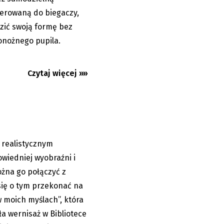
skierowaną do biegaczy,
zić swoją formę bez
onożnego pupila.
a stonawskiej
Czytaj więcej »»
ć realistycznym
04.08.2026
wiedniej wyobraźni i
żna go połączyć z
się o tym przekonać na
w moich myślach”, która
a wernisaż w Bibliotece