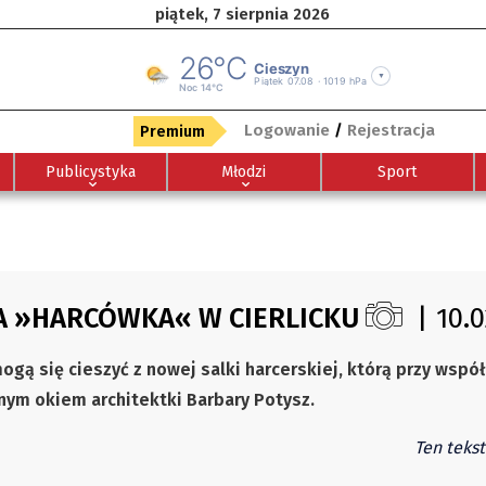
piątek, 7 sierpnia 2026
Logowanie
/
Rejestracja
Premium
Publicystyka
Młodzi
Sport
A »HARCÓWKA« W CIERLICKU
| 10.0
mogą się cieszyć z nowej salki harcerskiej, którą przy współ
ym okiem architektki Barbary Potysz.
Ten tekst