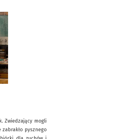
k. Zwiedzający mogli
e zabrakło pysznego
biórki dla zuchów i