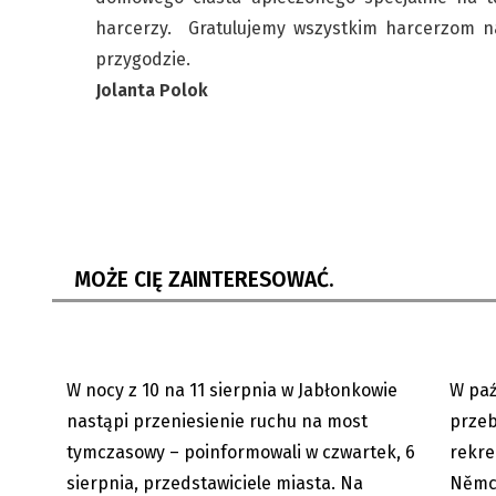
harcerzy. Gratulujemy wszystkim harcerzom n
przygodzie.
Jolanta Polok
Utrudnienia w centrum Jabłonkowa.
Karwin
Kierowcy pojadą mostem
Lodičk
tymczasowym
Němcow
MOŻE CIĘ ZAINTERESOWAĆ.
W nocy z 10 na 11 sierpnia w Jabłonkowie
W paź
06.08.2026
nastąpi przeniesienie ruchu na most
przeb
tymczasowy – poinformowali w czwartek, 6
rekre
sierpnia, przedstawiciele miasta. Na
Němco