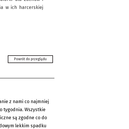
 w ich harcerskiej
. Gorąco
Powrót do przeglądu
ionie co
anie z nami co najmniej
06.08.2026
o tygodnia. Wszystkie
iczne są zgodne co do
ndowym lekkim spadku