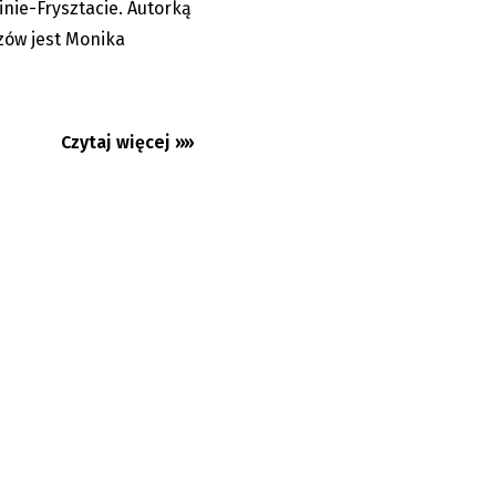
nie-Frysztacie. Autorką
zów jest Monika
Czytaj więcej »»
ęcej zgłoszeń