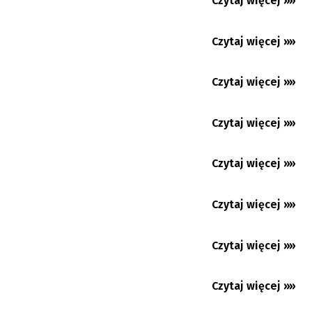
Czytaj więcej »»
01.08.2026
Colours of Ostrava: Energiczna LP
rozhuśtała czwartek, dziś...
Czytaj więcej »»
27.07.2026
Colours of Ostrava: Twenty One Pilots
odpalili petardę
Czytaj więcej »»
24.07.2026
Wielki talent miesza się z wpływem historii i
ludzkimi słabościami
Czytaj więcej »»
23.07.2026
Premium
Trzyniec: przegląd w krainie deszczowców
Czytaj więcej »»
18.07.2026
Czytaj więcej »»
17.07.2026
Czytaj więcej »»
16.07.2026
Czytaj więcej »»
14.07.2026
Premium