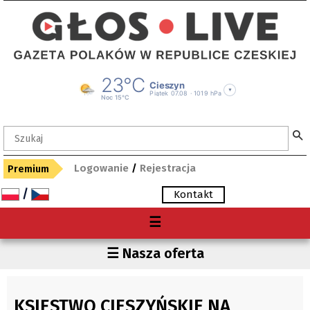
Logowanie
/
Rejestracja
Premium
/
Kontakt
Menu
☰
O nas
Recenzje
☰ Nasza oferta
Premium
Pop Art
Gdzie kupię "Głos"?
Wydarzenia
KSIĘSTWO CIESZYŃSKIE NA
Archiwum