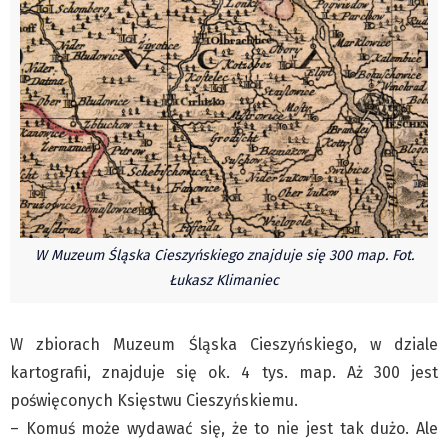
Czechy
Polska
Świat
Kongres Polaków
Sejmiki Gminne 2024
PZKO
Placówki dyplomatyczne w CZ
English Voice
Kultura
W Muzeum Śląska Cieszyńskiego znajduje się 300 map. Fot.
Łukasz Klimaniec
Recenzje
Pop Art
W zbiorach Muzeum Śląska Cieszyńskiego, w dziale
Wydarzenia
kartografii, znajduje się ok. 4 tys. map. Aż 300 jest
Nasze biblioteki
poświęconych Księstwu Cieszyńskiemu.
Publicystyka
– Komuś może wydawać się, że to nie jest tak dużo. Ale
Zdaniem...