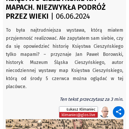
Nasze biblioteki
MAPACH. NIEZWYKŁA PODRÓŻ
Autorzy
PRZEZ WIEKI
| 06.06.2024
Wydawca
Fundusz Rozwoju Zaolzia
To była najtrudniejsza wystawa, którą miałem
Kontakt
przyjemność realizować. Ale zapytałem sam siebie, czy
Sekretariat
da się opowiedzieć historię Księstwa Cieszyńskiego
Redaktorzy
tylko mapami? – przyznaje Jan Paweł Borowski,
Napisz artykuł
historyk Muzeum Śląska Cieszyńskiego, autor
Zamów prenumeratę
niecodziennej wystawy map Księstwa Cieszyńskiego,
Reklama
którą od środy 5 czerwca można oglądać w tej
placówce.
RODO (GDPR)
OGÓLNE WARUNKI HANDLOWE
Ten tekst przeczytasz za 3 min.
Všeobecné obchodní podmínky
Łukasz Klimaniec
Wiadomości
klimaniec@glos.live
Region