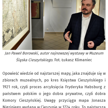
Klub Podróżnika ZA OKNEM
Sport
Czytelnicy piszą
Multimedia
Obiektyw Głosu
Fotoreportaże
studio glos.live
Jan Paweł Borowski, autor najnowszej wystawy w Muzeum
Głos Brandysa
Śląska Cieszyńskiego.
Fot. Łukasz Klimaniec
YouTube glos.live
Głos News
Opowieść wiedzie od najstarszej mapy, jaka znajduje się w
Mrózek i Maćkowiak
zbiorach muzealnych, po kres Księstwa Cieszyńskiego i
PODCAST "GŁOS MAMY"
1921 rok, czyli proces arcyksięcia Fryderyka Habsburg z
STREFA PREMIUM
państwem polskim o jego dobra prywatne, czyli dobra
Komory Cieszyńskiej. Uwagę przyciąga mapa Jonasza
Nigriniego wydana w Cieszynie w 1724 roku. To najstarsza