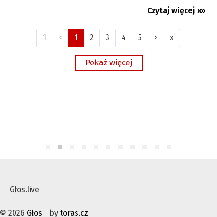
Czytaj więcej »»
12.07.2026
1
<
1
2
3
4
5
>
x
Głos.live
© 2026
Głos
| by
toras.cz