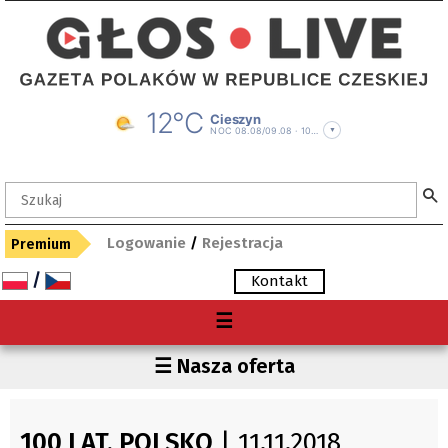
Logowanie
/
Rejestracja
Premium
/
Kontakt
Menu
☰
O nas
Region
☰ Nasza oferta
Premium
Czechy
Gdzie kupię "Głos"?
Polska
100 LAT, POLSKO
| 11.11.2018
Archiwum