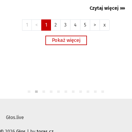
Czytaj więcej »»
06.08.2026
1
<
1
2
3
4
5
>
x
Głos.live
© 2026
Głos
| by
toras.cz