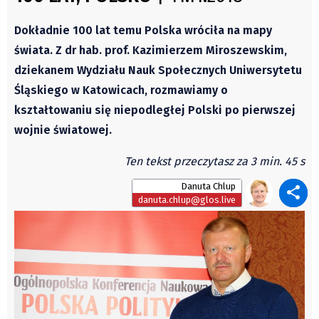
Świat
Autorzy
Kongres Polaków
Dokładnie 100 lat temu Polska wróciła na mapy
Wydawca
PZKO
świata. Z dr hab. prof. Kazimierzem Miroszewskim,
Fundusz Rozwoju Zaolzia
dziekanem Wydziału Nauk Społecznych Uniwersytetu
Kontakt
Śląskiego w Katowicach, rozmawiamy o
Sekretariat
kształtowaniu się niepodległej Polski po pierwszej
Redaktorzy
wojnie światowej.
Napisz artykuł
Ten tekst przeczytasz za 3 min. 45 s
Zamów prenumeratę
Danuta Chlup
Reklama
danuta.chlup@glos.live
RODO (GDPR)
OGÓLNE WARUNKI HANDLOWE
Všeobecné obchodní podmínky
Wiadomości
Region