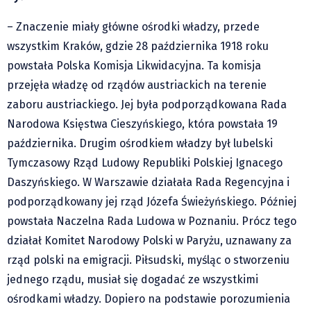
Klub Podróżnika ZA OKNEM
– Znaczenie miały główne ośrodki władzy, przede
Sport
wszystkim Kraków, gdzie 28 października 1918 roku
Czytelnicy piszą
powstała Polska Komisja Likwidacyjna. Ta komisja
Multimedia
przejęła władzę od rządów austriackich na terenie
Obiektyw Głosu
zaboru austriackiego. Jej była podporządkowana Rada
Fotoreportaże
Narodowa Księstwa Cieszyńskiego, która powstała 19
studio glos.live
października. Drugim ośrodkiem władzy był lubelski
Głos Brandysa
Tymczasowy Rząd Ludowy Republiki Polskiej Ignacego
YouTube glos.live
Daszyńskiego. W Warszawie działała Rada Regencyjna i
Głos News
podporządkowany jej rząd Józefa Świeżyńskiego. Później
powstała Naczelna Rada Ludowa w Poznaniu. Prócz tego
Mrózek i Maćkowiak
działał Komitet Narodowy Polski w Paryżu, uznawany za
PODCAST "GŁOS MAMY"
rząd polski na emigracji. Piłsudski, myśląc o stworzeniu
STREFA PREMIUM
jednego rządu, musiał się dogadać ze wszystkimi
ośrodkami władzy. Dopiero na podstawie porozumienia