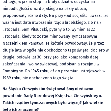
od tego, w jakim stopniu brały udział w odzyskaniu
Pre-teksty i kon-teksty Łęckiego
niepodległości oraz do jakiego należały obozu,
Na posiónku pisane Milerskiego (archiwum)
proponowały różne daty. Na przykład socjaliści uważali, że
Na granicy Księstwa Drobika (archiwum)
ważna jest data utworzenia rządu lubelskiego, z 6 na 7
Podróże małe i duże Skałki
listopada. Sam Piłsudski, pytany o to, wymieniał 22
listopada, kiedy to został mianowany Tymczasowym
Historia
Naczelnikiem Państwa. Te kłótnie powodowały, że przez
Podróże
długie lata w ogóle nie obchodzono tego święta, dopiero w
Wywiady
drugiej połowie lat 30. przyjęto jako kompromis datę
Rodziny wielodzietne
zakończenia I wojny światowej, podpisania rozejmu w
Nauka
Compiegne. Po 1945 roku, aż do przemian ustrojowych w
Młodzi
1989 roku, nie obchodzono tego święta.
Przedszkola
Na Śląsku Cieszyńskim świętowaliśmy niedawno
Szkoły podstawowe
powołanie Rady Narodowej Księstwa Cieszyńskiego.
Szkoły średnie
Takich rządów tymczasowych było więcej? Jak wielkie
Studia
było ich znaczenie?