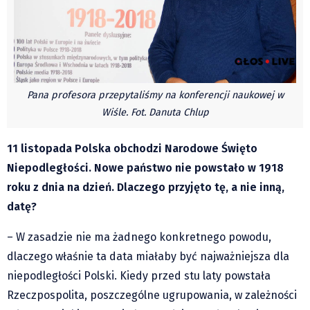
Czechy
Polska
Świat
Kongres Polaków
Sejmiki Gminne 2024
Pana profesora przepytaliśmy na konferencji naukowej w
PZKO
Wiśle. Fot. Danuta Chlup
Placówki dyplomatyczne w CZ
11 listopada Polska obchodzi Narodowe Święto
English Voice
Niepodległości. Nowe państwo nie powstało w 1918
Kultura
roku z dnia na dzień. Dlaczego przyjęto tę, a nie inną,
Recenzje
datę?
Pop Art
– W zasadzie nie ma żadnego konkretnego powodu,
Wydarzenia
dlaczego właśnie ta data miałaby być najważniejsza dla
Nasze biblioteki
niepodległości Polski. Kiedy przed stu laty powstała
Publicystyka
Rzeczpospolita, poszczególne ugrupowania, w zależności
Zdaniem...