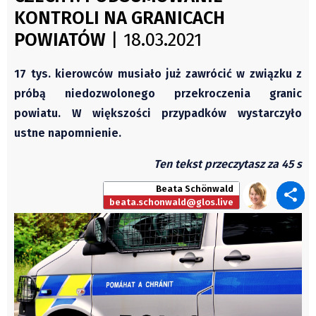
Świat
KONTROLI NA GRANICACH
Autorzy
Kongres Polaków
POWIATÓW
| 18.03.2021
Wydawca
PZKO
Fundusz Rozwoju Zaolzia
17 tys. kierowców musiało już zawrócić w związku z
Kontakt
próbą niedozwolonego przekroczenia granic
Sekretariat
powiatu. W większości przypadków wystarczyło
Redaktorzy
ustne napomnienie.
Napisz artykuł
Ten tekst przeczytasz za 45 s
Zamów prenumeratę
Beata Schönwald
Reklama
beata.schonwald@glos.live
RODO (GDPR)
OGÓLNE WARUNKI HANDLOWE
Všeobecné obchodní podmínky
Wiadomości
Region