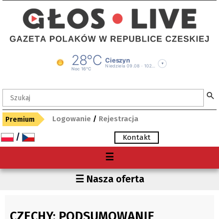
Logowanie
/
Rejestracja
Premium
/
Kontakt
Menu
☰
O nas
Region
☰ Nasza oferta
Premium
Czechy
Gdzie kupię "Głos"?
Polska
CZECHY: PODSUMOWANIE
Archiwum