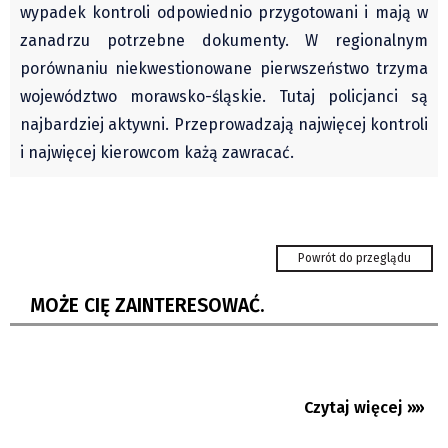
wypadek kontroli odpowiednio przygotowani i mają w
Pre-teksty i kon-teksty Łęckiego
zanadrzu potrzebne dokumenty. W regionalnym
Na posiónku pisane Milerskiego (archiwum)
porównaniu niekwestionowane pierwszeństwo trzyma
Na granicy Księstwa Drobika (archiwum)
województwo morawsko-śląskie. Tutaj policjanci są
Podróże małe i duże Skałki
najbardziej aktywni. Przeprowadzają najwięcej kontroli
Historia
i najwięcej kierowcom każą zawracać.
Podróże
Wywiady
Rodziny wielodzietne
Powrót do przeglądu
Z Zaolzia do Asyżu, do św. Franciszka, który
Nauka
odnowił Kościół
Młodzi
MOŻE CIĘ ZAINTERESOWAĆ.
Oko w dymku: Zemsta hrabiego Skarbka
Przedszkola
Szkoły podstawowe
Na Girowej stanęła kolyba! I wszystkich
Szkoły średnie
zachywca
Czytaj więcej »»
09.08.2026
Studia
82 lata od mordu w Żywocicach. Polsko-