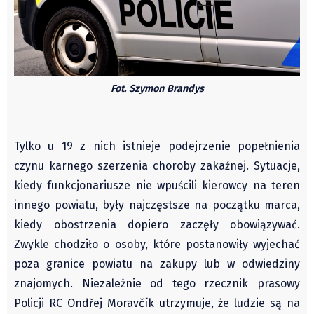
Czechy
Polska
Świat
Kongres Polaków
Fot. Szymon Brandys
Sejmiki Gminne 2024
PZKO
Placówki dyplomatyczne w CZ
Tylko u 19 z nich istnieje podejrzenie popełnienia
English Voice
czynu karnego szerzenia choroby zakaźnej. Sytuacje,
Kultura
kiedy funkcjonariusze nie wpuścili kierowcy na teren
Recenzje
innego powiatu, były najczęstsze na początku marca,
Pop Art
kiedy obostrzenia dopiero zaczęły obowiązywać.
Wydarzenia
Zwykle chodziło o osoby, które postanowiły wyjechać
poza granice powiatu na zakupy lub w odwiedziny
Nasze biblioteki
znajomych. Niezależnie od tego rzecznik prasowy
Publicystyka
Policji RC Ondřej Moravčík utrzymuje, że ludzie są na
Zdaniem...