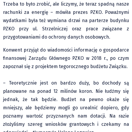
Trzeba to było zrobić, ale liczymy, że teraz spadną nasze
Pre-teksty i kon-teksty Łęckiego
rachunki za energię – mówiła prezes PZKO. Poważnymi
Na posiónku pisane Milerskiego (archiwum)
wydatkami była też wymiana drzwi na parterze budynku
Na granicy Księstwa Drobika (archiwum)
PZKO przy ul. Strzelniczej oraz prace związane z
Podróże małe i duże Skałki
przygotowaniami do ochrony danych osobowych.
Historia
Konwent przyjął do wiadomości informację o gospodarce
Podróże
finansowej Zarządu Głównego PZKO w 2018 r., po czym
Wywiady
zapoznał się z projektem tegorocznego budżetu Związku.
Rodziny wielodzietne
Nauka
– Teoretycznie jest on bardzo duży, bo dochody są
Młodzi
planowane na ponad 12 milinów koron. Nie łudźmy się
Przedszkola
jednak, że tak będzie. Budżet na pewno okaże się
Szkoły podstawowe
mniejszy, ale będziemy mogli go urealnić dopiero, gdy
poznamy wartość przyznanych nam dotacji. Na razie
Szkoły średnie
złożyliśmy szereg wniosków grantowych i czekamy na
Studia