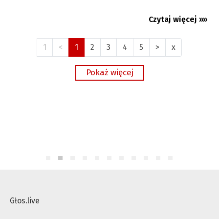
Czytaj więcej »»
05.08.2026
1
<
1
2
3
4
5
>
x
Głos.live