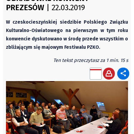
Świat
PREZESÓW
| 22.03.2019
Autorzy
Kongres Polaków
Wydawca
PZKO
W czeskocieszyńskiej siedzibie Polskiego Związku
Fundusz Rozwoju Zaolzia
Kulturalno-Oświatowego na pierwszym w tym roku
Kontakt
konwencie dyskutowano w środę przede wszystkim o
Sekretariat
zbliżającym się majowym Festiwalu PZKO.
Redaktorzy
Ten tekst przeczytasz za 1 min. 15 s
Napisz artykuł
Zamów prenumeratę
Reklama
RODO (GDPR)
OGÓLNE WARUNKI HANDLOWE
Všeobecné obchodní podmínky
Wiadomości
Region