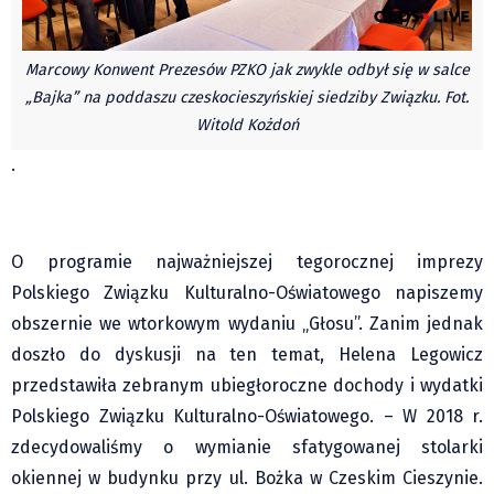
Czechy
Polska
Marcowy Konwent Prezesów PZKO jak zwykle odbył się w salce
Świat
„Bajka” na poddaszu czeskocieszyńskiej siedziby Związku. Fot.
Kongres Polaków
Witold Kożdoń
Sejmiki Gminne 2024
.
PZKO
Placówki dyplomatyczne w CZ
English Voice
O programie najważniejszej tegorocznej imprezy
Kultura
Polskiego Związku Kulturalno-Oświatowego napiszemy
Recenzje
obszernie we wtorkowym wydaniu „Głosu”. Zanim jednak
Pop Art
doszło do dyskusji na ten temat, Helena Legowicz
Wydarzenia
przedstawiła zebranym ubiegłoroczne dochody i wydatki
Nasze biblioteki
Polskiego Związku Kulturalno-Oświatowego. – W 2018 r.
zdecydowaliśmy o wymianie sfatygowanej stolarki
Publicystyka
okiennej w budynku przy ul. Bożka w Czeskim Cieszynie.
Zdaniem...