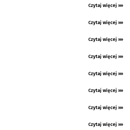
Temat dnia
Karwina: wielka zmiana kompleksu Lodičky
Czytaj więcej »»
07.08.2026
w parku Boženy Němcowej...
Wspólnie z państwem Zawadzkimi
Czytaj więcej »»
06.08.2026
podróżujemy rowerem po Estonii...
Upały nie odpuszczą. Gorąco będzie w
Czytaj więcej »»
06.08.2026
naszym regionie co najmniej...
Językoznawczyni: nie umiemy bezbłędnie
Czytaj więcej »»
06.08.2026
rozpoznawać tekstów...
Koszarzyska: Język polski na każdym kroku
Czytaj więcej »»
06.08.2026
Premium
Gorąco jak… w Egipcie
Czytaj więcej »»
06.08.2026
Czytaj więcej »»
06.08.2026
Czytaj więcej »»
05.08.2026