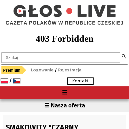
Logowanie
/
Rejestracja
Premium
/
Kontakt
Menu
☰
O nas
Region
☰ Nasza oferta
Premium
Czechy
Gdzie kupię "Głos"?
Polska
SMAKOWITY "CZARNY
Archiwum