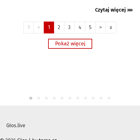
Czytaj więcej »»
05.08.2026
1
<
1
2
3
4
5
>
x
Głos.live