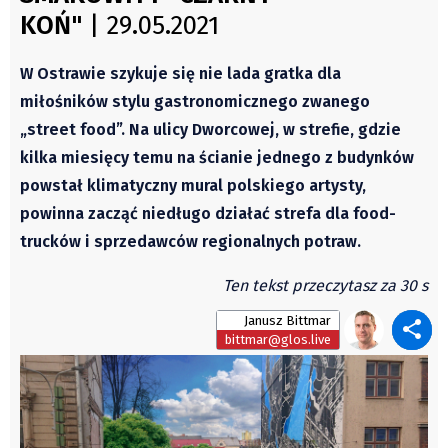
Świat
KOŃ"
| 29.05.2021
Autorzy
Kongres Polaków
Wydawca
PZKO
W Ostrawie szykuje się nie lada gratka dla
Fundusz Rozwoju Zaolzia
miłośników stylu gastronomicznego zwanego
Kontakt
„street food”. Na ulicy Dworcowej, w strefie, gdzie
Sekretariat
kilka miesięcy temu na ścianie jednego z budynków
Redaktorzy
powstał klimatyczny mural polskiego artysty,
Napisz artykuł
powinna zacząć niedługo działać strefa dla food-
Zamów prenumeratę
trucków i sprzedawców regionalnych potraw.
Reklama
Ten tekst przeczytasz za 30 s
RODO (GDPR)
Janusz Bittmar
OGÓLNE WARUNKI HANDLOWE
bittmar@glos.live
Všeobecné obchodní podmínky
Wiadomości
Region