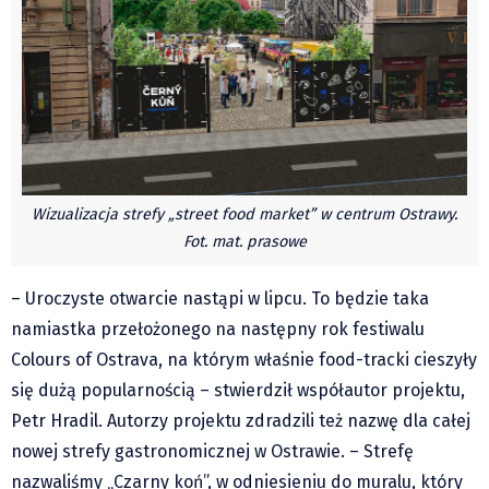
Czechy
Polska
Świat
Kongres Polaków
Sejmiki Gminne 2024
PZKO
Placówki dyplomatyczne w CZ
Wizualizacja strefy „street food market” w centrum Ostrawy.
English Voice
Fot. mat. prasowe
Kultura
– Uroczyste otwarcie nastąpi w lipcu. To będzie taka
Recenzje
namiastka przełożonego na następny rok festiwalu
Pop Art
Colours of Ostrava, na którym właśnie food-tracki cieszyły
Wydarzenia
się dużą popularnością – stwierdził współautor projektu,
Nasze biblioteki
Petr Hradil. Autorzy projektu zdradzili też nazwę dla całej
Publicystyka
nowej strefy gastronomicznej w Ostrawie. – Strefę
Zdaniem...
nazwaliśmy „Czarny koń”, w odniesieniu do muralu, który