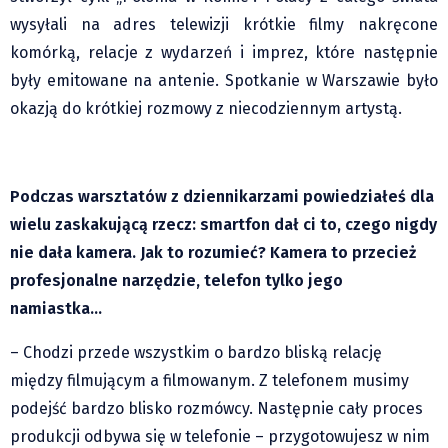
Pre-teksty i kon-teksty Łęckiego
wysyłali na adres telewizji krótkie filmy nakręcone
komórką, relacje z wydarzeń i imprez, które następnie
Na posiónku pisane Milerskiego (archiwum)
były emitowane na antenie. Spotkanie w Warszawie było
Na granicy Księstwa Drobika (archiwum)
okazją do krótkiej rozmowy z niecodziennym artystą.
Podróże małe i duże Skałki
Historia
Podróże
Podczas warsztatów z dziennikarzami powiedziałeś dla
Wywiady
wielu zaskakującą rzecz: smartfon dał ci to, czego nigdy
Rodziny wielodzietne
nie dała kamera. Jak to rozumieć? Kamera to przecież
Nauka
profesjonalne narzędzie, telefon tylko jego
Młodzi
namiastka…
Przedszkola
– Chodzi przede wszystkim o bardzo bliską relację
Szkoły podstawowe
między filmującym a filmowanym. Z telefonem musimy
Szkoły średnie
podejść bardzo blisko rozmówcy. Następnie cały proces
Studia
produkcji odbywa się w telefonie – przygotowujesz w nim