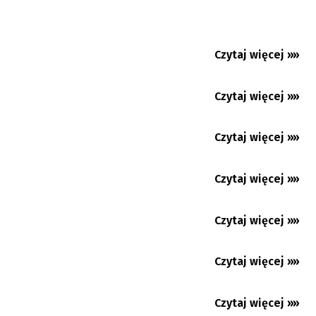
podróżujemy rowerem po Estonii...
Upały nie odpuszczą. Gorąco będzie w
naszym regionie co najmniej...
Czytaj więcej »»
06.08.2026
Językoznawczyni: nie umiemy bezbłędnie
rozpoznawać tekstów...
Czytaj więcej »»
06.08.2026
Koszarzyska: Język polski na każdym kroku
Czytaj więcej »»
06.08.2026
Premium
Gorąco jak… w Egipcie
Czytaj więcej »»
06.08.2026
Beskidzki Dogmaraton również bez psa.
Wygraj darmowe numery...
Czytaj więcej »»
06.08.2026
Cierlickie Lato Filmowe 2026. Cztery dni
dobrego kina z Polski,...
Czytaj więcej »»
05.08.2026
Pop Art: Recenzja „Odysei” Christophera
Nolana. Antywojenne,...
Czytaj więcej »»
05.08.2026
Trzyniec: Věra Palkovská rezygnuje ze startu