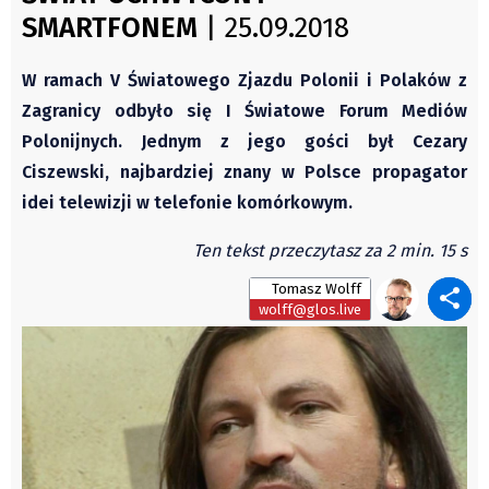
Świat
SMARTFONEM
| 25.09.2018
Autorzy
Kongres Polaków
Wydawca
PZKO
W ramach V Światowego Zjazdu Polonii i Polaków z
Fundusz Rozwoju Zaolzia
Zagranicy odbyło się I Światowe Forum Mediów
Kontakt
Polonijnych. Jednym z jego gości był Cezary
Sekretariat
Ciszewski, najbardziej znany w Polsce propagator
Redaktorzy
idei telewizji w telefonie komórkowym.
Napisz artykuł
Ten tekst przeczytasz za 2 min. 15 s
Zamów prenumeratę
Tomasz Wolff
Reklama
wolff@glos.live
RODO (GDPR)
OGÓLNE WARUNKI HANDLOWE
Všeobecné obchodní podmínky
Wiadomości
Region