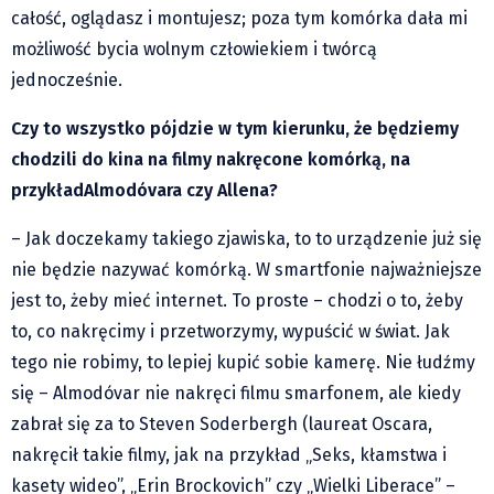
Klub Podróżnika ZA OKNEM
całość, oglądasz i montujesz; poza tym komórka dała mi
Sport
możliwość bycia wolnym człowiekiem i twórcą
Czytelnicy piszą
jednocześnie.
Multimedia
Czy to wszystko pójdzie w tym kierunku, że będziemy
Obiektyw Głosu
chodzili do kina na filmy nakręcone komórką, na
Fotoreportaże
przykład
Almodóvar
a czy Allena?
studio glos.live
– Jak doczekamy takiego zjawiska, to to urządzenie już się
Głos Brandysa
nie będzie nazywać komórką. W smartfonie najważniejsze
YouTube glos.live
jest to, żeby mieć internet. To proste – chodzi o to, żeby
Głos News
to, co nakręcimy i przetworzymy, wypuścić w świat. Jak
Mrózek i Maćkowiak
tego nie robimy, to lepiej kupić sobie kamerę. Nie łudźmy
PODCAST "GŁOS MAMY"
się – Almodóvar nie nakręci filmu smarfonem, ale kiedy
STREFA PREMIUM
zabrał się za to Steven Soderbergh (laureat Oscara,
nakręcił takie filmy, jak na przykład „Seks, kłamstwa i
kasety wideo”, „Erin Brockovich” czy „Wielki Liberace” –