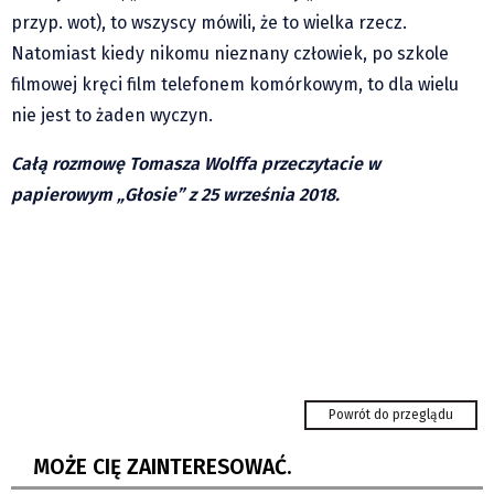
przyp. wot), to wszyscy mówili, że to wielka rzecz.
Natomiast kiedy nikomu nieznany człowiek, po szkole
filmowej kręci film telefonem komórkowym, to dla wielu
nie jest to żaden wyczyn.
Całą rozmowę Tomasza Wolffa przeczytacie w
papierowym
„Głosie” z 25 września 2018.
Utrudnienia w centrum Jabłonkowa.
Kierowcy pojadą mostem tymczasowym
Powrót do przeglądu
Karwina: wielka zmiana kompleksu Lodičky
w parku Boženy Němcowej...
MOŻE CIĘ ZAINTERESOWAĆ.
Wspólnie z państwem Zawadzkimi