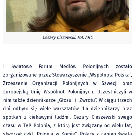
Czechy
Polska
Świat
Kongres Polaków
Cezary Ciszewski. Fot. ARC
Sejmiki Gminne 2024
PZKO
Placówki dyplomatyczne w CZ
I Światowe Forum Mediów Polonijnych zostało
English Voice
zorganizowane przez Stowarzyszenie „Wspólnota Polska”,
Kultura
Zrzeszenie Organizacji Polonijnych w Szwecji oraz
Recenzje
Europejską Unię Wspólnot Polonijnych. Uczestniczyli w
Pop Art
nim także dziennikarze „Głosu” i „Zwrotu”. W ciągu trzech
Wydarzenia
dni odbyło się wiele warsztatów dla dziennikarzy oraz
Nasze biblioteki
spotkań z ciekawymi ludźmi. Cezary Cieszewski swego
Publicystyka
czasu w TVP Polonia, z którą jest związany od wielu lat,
Zdaniem...
stworzył cykl „Polonia w Komie”. Polacy z całego świata