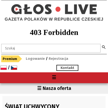
Logowanie
/
Rejestracja
Premium
/
Kontakt
Menu
☰
O nas
Region
☰ Nasza oferta
Premium
Czechy
Gdzie kupię "Głos"?
Polska
ŚWIAT UCHWYCONY
Archiwum